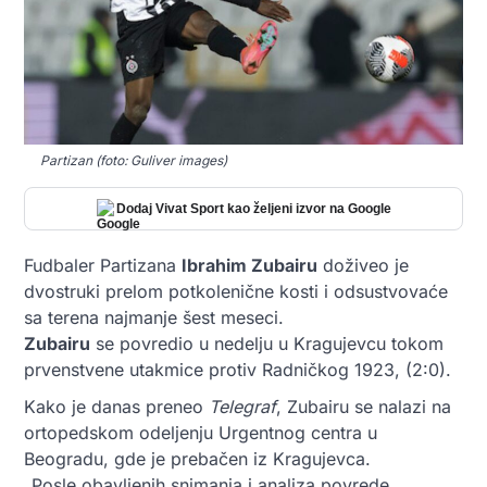
Partizan (foto: Guliver images)
Dodaj Vivat Sport kao željeni izvor na Google
Fudbaler Partizana
Ibrahim Zubairu
doživeo je
dvostruki prelom potkolenične kosti i odsustvovaće
sa terena najmanje šest meseci.
Zubairu
se povredio u nedelju u Kragujevcu tokom
prvenstvene utakmice protiv Radničkog 1923, (2:0).
Kako je danas preneo
Telegraf
, Zubairu se nalazi na
ortopedskom odeljenju Urgentnog centra u
Beogradu, gde je prebačen iz Kragujevca.
„Posle obavljenih snimanja i analiza povrede,