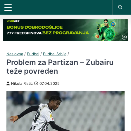
Naslovna
/
Fudbal
/
Fudbal Srbija
/
Problem za Partizan – Zubairu
teže povređen
Nikola Ristić
07.04.2025