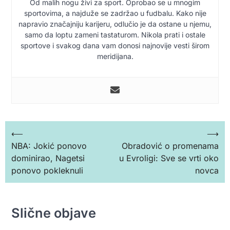
Od malih nogu živi za sport. Oprobao se u mnogim
sportovima, a najduže se zadržao u fudbalu. Kako nije
napravio značajniju karijeru, odlučio je da ostane u njemu,
samo da loptu zameni tastaturom. Nikola prati i ostale
sportove i svakog dana vam donosi najnovije vesti širom
meridijana.
Кретање
⟵
⟶
NBA: Jokić ponovo
Obradović o promenama
чланка
dominirao, Nagetsi
u Evroligi: Sve se vrti oko
ponovo pokleknuli
novca
Slične objave