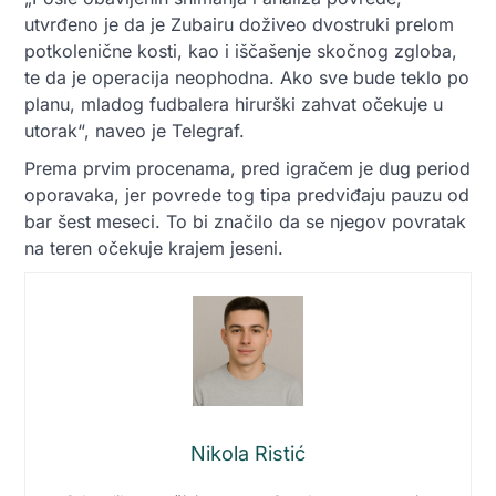
utvrđeno je da je Zubairu doživeo dvostruki prelom
potkolenične kosti, kao i iščašenje skočnog zgloba,
te da je operacija neophodna. Ako sve bude teklo po
planu, mladog fudbalera hirurški zahvat očekuje u
utorak“, naveo je Telegraf.
Prema prvim procenama, pred igračem je dug period
oporavaka, jer povrede tog tipa predviđaju pauzu od
bar šest meseci. To bi značilo da se njegov povratak
na teren očekuje krajem jeseni.
Nikola Ristić