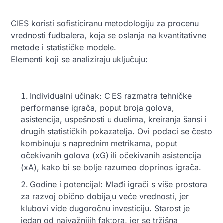
CIES koristi
sofisticiranu
metodologiju
za
procenu
vrednosti
fudbalera,
koja
se
oslanja
na
kvantitativne
metode
i
statističke
modele.
Elementi koji se analiziraju uključuju:
Individualni učinak: CIES razmatra tehničke
performanse igrača, poput broja golova,
asistencija, uspešnosti u duelima, kreiranja šansi i
drugih statističkih pokazatelja. Ovi podaci se često
kombinuju s naprednim metrikama, poput
očekivanih golova (xG) ili očekivanih asistencija
(xA), kako bi se bolje razumeo doprinos igrača.
Godine i potencijal: Mlađi igrači s više prostora
za razvoj obično dobijaju veće vrednosti, jer
klubovi vide dugoročnu investiciju. Starost je
jedan od najvažnijih faktora, jer se tržišna