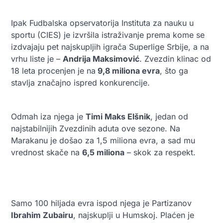
Ipak Fudbalska opservatorija Instituta za nauku u
sportu (CIES) je izvršila istraživanje prema kome se
izdvajaju pet najskupljih igrača Superlige Srbije, a na
vrhu liste je –
Andrija Maksimović
. Zvezdin klinac od
18 leta procenjen je na
9,8 miliona evra
, što ga
stavlja značajno ispred konkurencije.
Odmah iza njega je
Timi Maks Elšnik
, jedan od
najstabilnijih Zvezdinih aduta ove sezone. Na
Marakanu je došao za 1,5 miliona evra, a sad mu
vrednost skače na
6,5 miliona
– skok za respekt.
Samo 100 hiljada evra ispod njega je Partizanov
Ibrahim Zubairu
, najskuplji u Humskoj. Plaćen je