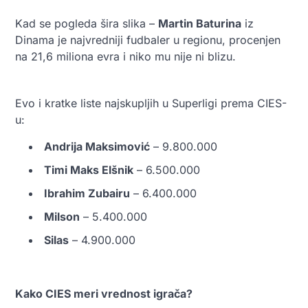
Kad se pogleda šira slika –
Martin Baturina
iz
Dinama je najvredniji fudbaler u regionu, procenjen
na 21,6 miliona evra i niko mu nije ni blizu.
Evo i kratke liste najskupljih u Superligi prema CIES-
u:
Andrija Maksimović
– 9.800.000
Timi Maks Elšnik
– 6.500.000
Ibrahim Zubairu
– 6.400.000
Milson
– 5.400.000
Silas
– 4.900.000
Kako CIES meri vrednost igrača?