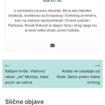
Marko Ilić
U novinarstvu je punu deceniju. Bio je deo nekoliko
redakcija, izveštavao sa Evropskog i Svetskog prvenstva,
kao i sa mečeva reprezentacije i Crvene zvezde i
Partizana. Novak Đoković je njegov heroj i zbog njega mu
je tenis velika strast, pored fudbala.
Кретање
⟵
⟶
Italijani tvrde: Vlahović
Arteta ne odustaje od
чланка
rekao „ne“ Murinju, čeka
titule: Samo preko mene
poziv sa ostrva
mrtvog
Slične objave