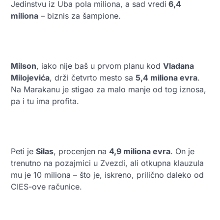
Jedinstvu iz Uba pola miliona, a sad vredi
6,4
miliona
– biznis za šampione.
Milson
, iako nije baš u prvom planu kod
Vladana
Milojevića
, drži četvrto mesto sa
5,4 miliona evra
.
Na Marakanu je stigao za malo manje od tog iznosa,
pa i tu ima profita.
Peti je
Silas
, procenjen na
4,9 miliona evra
. On je
trenutno na pozajmici u Zvezdi, ali otkupna klauzula
mu je 10 miliona – što je, iskreno, prilično daleko od
CIES-ove računice.