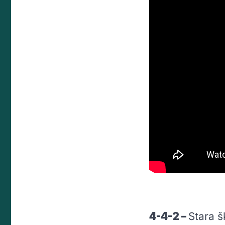
4-4-2 –
Stara š