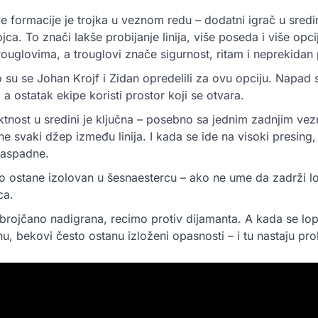
e formacije je trojka u veznom redu – dodatni igrač u sredin
jca. To znači lakše probijanje linija, više poseda i više op
rouglovima, a trouglovi znače sigurnost, ritam i neprekidan 
o su se Johan Krojf i Zidan opredelili za ovu opciju. Napad se
 a ostatak ekipe koristi prostor koji se otvara.
nost u sredini je ključna – posebno sa jednim zadnjim ve
 svaki džep između linija. I kada se ide na visoki presing,
raspadne.
o ostane izolovan u šesnaestercu – ako ne ume da zadrži lop
ca.
 brojčano nadigrana, recimo protiv dijamanta. A kada se lop
u, bekovi često ostanu izloženi opasnosti – i tu nastaju pro