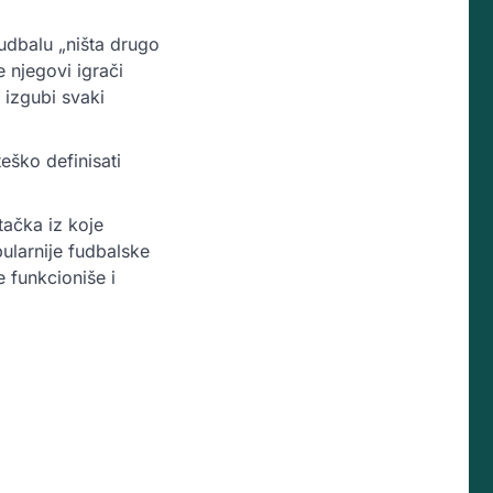
fudbalu „ništa drugo
e njegovi igrači
 izgubi svaki
eško definisati
tačka iz koje
larnije fudbalske
 funkcioniše i