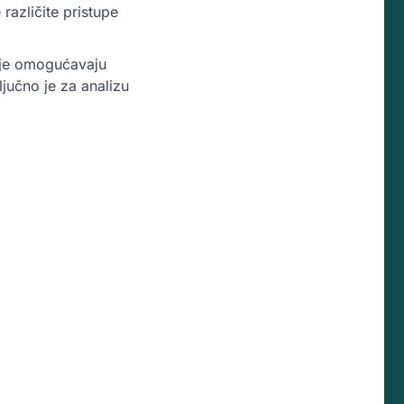
različite pristupe
koje omogućavaju
ljučno je za analizu