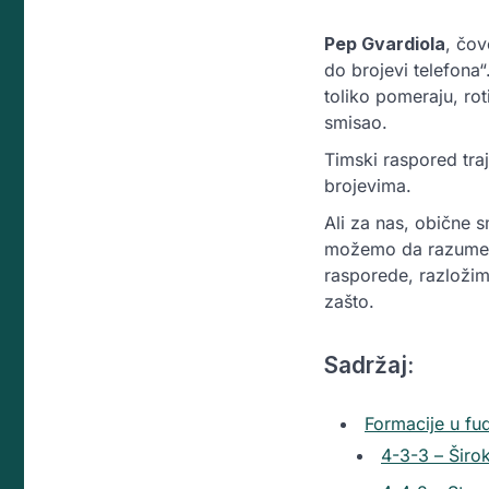
Pep Gvardiola
, čov
do brojevi telefona“
toliko pomeraju, rot
smisao.
Timski raspored traj
brojevima.
Ali za nas, obične s
možemo da razumemo
rasporede, razložim
zašto.
Sadržaj:
Formacije u fud
4-3-3 – Šir