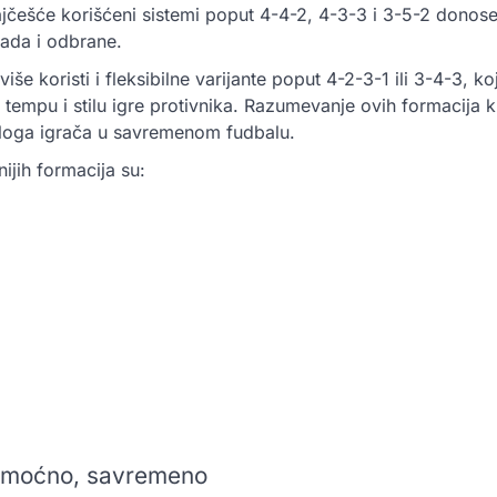
jčešće korišćeni sistemi poput 4-4-2, 4-3-3 i 3-5-2 donose 
ada i odbrane.
iše koristi i fleksibilne varijante poput 4-2-3-1 ili 3-4-3, 
tempu i stilu igre protivnika. Razumevanje ovih formacija k
 uloga igrača u savremenom fudbalu.
ijih formacija su:
, moćno, savremeno