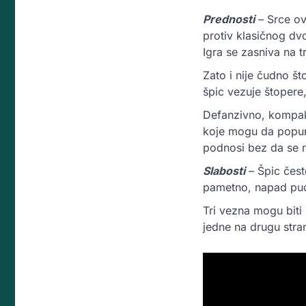
Prednosti
–
Srce ov
protiv klasičnog dvo
Igra se zasniva na t
Zato i nije čudno št
špic vezuje štopere,
Defanzivno, kompakt
koje mogu da popune
podnosi bez da se 
Slabosti
–
Špic čest
pametno, napad pu
Tri vezna mogu biti
jedne na drugu stran