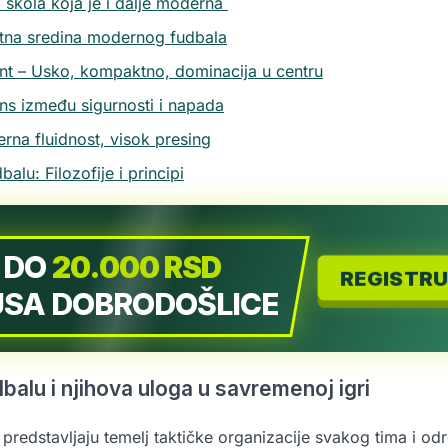
 škola koja je i dalje moderna
atna sredina modernog fudbala
nt – Usko, kompaktno, dominacija u centru
ans između sigurnosti i napada
rna fluidnost, visok presing
alu: Filozofije i principi
 DO
20.000 RSD
REGISTRU
SA DOBRODOŠLICE
balu i njihova uloga u savremenoj igri
 predstavljaju temelj taktičke organizacije svakog tima i od