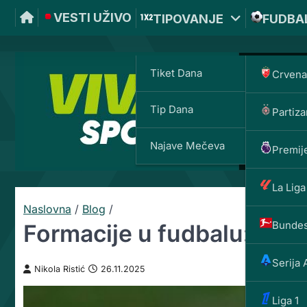
VESTI UŽIVO
TIPOVANJE
FUDBA
Tiket Dana
Crvena
Tip Dana
Partiza
Najave Mečeva
Premije
La Liga
Naslovna
/
Blog
/
Bundes
Formacije u fudbalu: Od 
Serija 
Nikola Ristić
26.11.2025
Liga 1