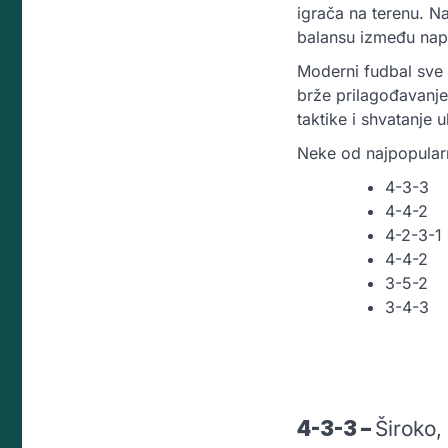
igrača na terenu. Na
balansu između nap
Moderni fudbal sve v
brže prilagođavanje 
taktike i shvatanje
Neke od najpopularn
4-3-3
4-4-2
4-2-3-1
4-4-2
3-5-2
3-4-3
4-3-3 –
Široko