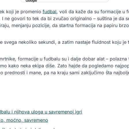
ek koji je promenio
fudbal
, voli da kaže da su formacije u 
. I ne govori to tek da bi zvučao originalno – suština je da s
iraju, menjanju pozicije, da startna formacija na papiru brzo
e svega nekoliko sekundi, a zatim nastaje fluidnost koju je t
mrtnike, formacije u fudbalu su i dalje dobar alat – polazna 
 kako neka ekipa diše. Zato hajde da pogledamo najpopu
o prednosti i mane, pa na kraju sami zaključimo šta najbolje
balu i njihova uloga u savremenoj igri
oko, moćno, savremeno