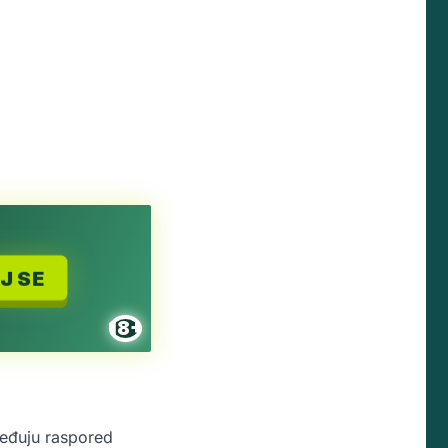
J SE
18+
ređuju raspored