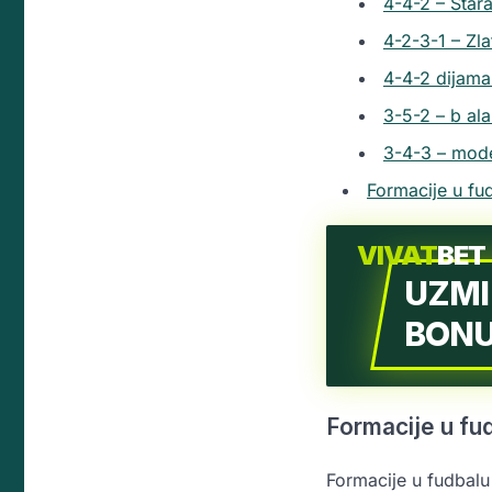
4-4-2 – Stara
4-2-3-1 – Zl
4-4-2 dijama
3-5-2 – b al
3-4-3 – mode
Formacije u fudb
VIVAT
BET
UZMI
BONU
Formacije u fud
Formacije u fudbalu