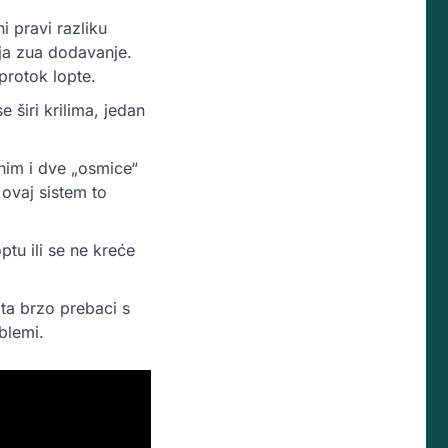
i pravi razliku
cija zua dodavanje
.
protok lopte.
 širi krilima, jedan
znim i dve „osmice“
 ovaj sistem to
tu ili se ne kreće
ta brzo prebaci s
blemi.