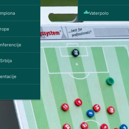
ampiona
Vaterpolo
vrope
onferencije
Srbija
entacije