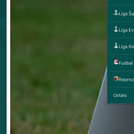
Liga Š
Liga E
Liga K
Fudbal 
Reprez
Ostalo