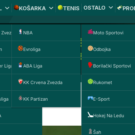
OSTALO
L
KOŠARKA
TENIS
PRO
 Zvezda
NBA
Moto Sportovi
n
Evroliga
Odbojka
r Liga
ABA Liga
Borilački Sportovi
KK Crvena Zvezda
Rukomet
liga
KK Partizan
E-Sport
4-4-2 do 3-4-3
A
Hokej Na Ledu
Šah