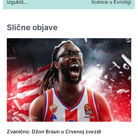
izgubiš…
licence u Evroligi
Slične objave
Zvanično: Džon Braun u Crvenoj zvezdi