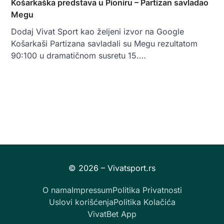
Košarkaška predstava u Pioniru – Partizan savladao
Megu
Dodaj Vivat Sport kao željeni izvor na Google
Košarkaši Partizana savladali su Megu rezultatom
90:100 u dramatičnom susretu 15.…
O nama
Impressum
Politika Privatnosti
Uslovi korišćenja
Politika Kolačića
VivatBet App