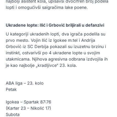
najbolji asistent kola, upisavši dvocifren broj podela
lopti i omogućivši saigračima lake poene.
Ukradene lopte: Ilić i Grbović briljirali u defanzivi
U kategoriji ukradenih lopti, dva igrača podelila su
prvo mesto. Vojin Ilić iz Igokee m:tel i Andrija
Grbović iz SC Derbija pokazali su izuzetnu brzinu i
instinkt, ostvarivši po 4 ukradene lopte u svojim
utakmicama. Njihova agresivna odbrana izdvojila ih
je kao najbolje „kradljivce“ 23. kola.
ABA liga – 23. kolo
Petak
Igokea – Spartak 87:76
(Karter 23 – Nikolić 17)
Subota