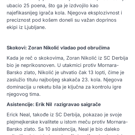
ubacio 25 poena, što ga je izdvojilo kao
najefikasnijeg igrača kola. Njegova eksplozivnost i
preciznost pod košem doneli su važan doprinos
ekipi iz Ljubljane.
Skokovi: Zoran Nikolić vladao pod obručima
Kada je reč o skokovima, Zoran Nikolić iz SC Derbija
bio je neprikosnoven. U utakmici protiv Mornara-
Barsko zlato, Nikolić je uhvatio čak 13 lopti, čime je
zaslužio titulu najboljeg skakača 23. kola. Njegova
dominacija u reketu bila je ključna za kontrolu igre
njegovog tima.
Asistencije: Erik Nil razigravao saigrače
Erick Neal, takođe iz SC Derbija, pokazao je svoje
plejmejkerske kvalitete u istom meču protiv Mornara-
Barsko zlato. Sa 10 asistencija, Neal je bio daleko