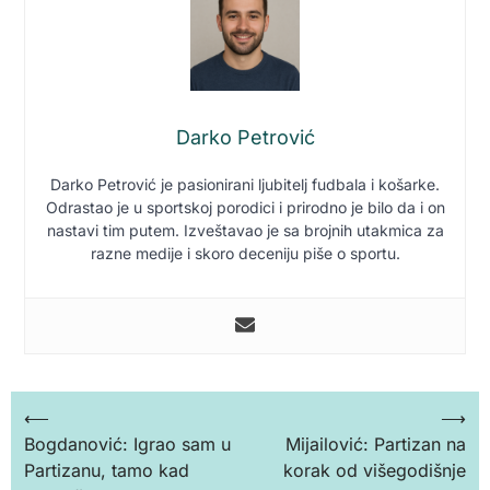
Darko Petrović
Darko Petrović je pasionirani ljubitelj fudbala i košarke.
Odrastao je u sportskoj porodici i prirodno je bilo da i on
nastavi tim putem. Izveštavao je sa brojnih utakmica za
razne medije i skoro deceniju piše o sportu.
Кретање
⟵
⟶
Bogdanović: Igrao sam u
Mijailović: Partizan na
чланка
Partizanu, tamo kad
korak od višegodišnje