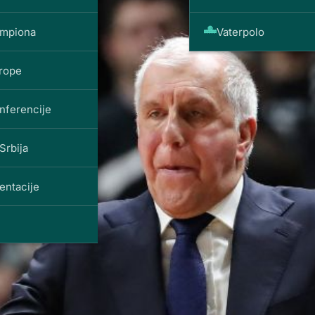
ampiona
Vaterpolo
vrope
nferencije
Srbija
entacije