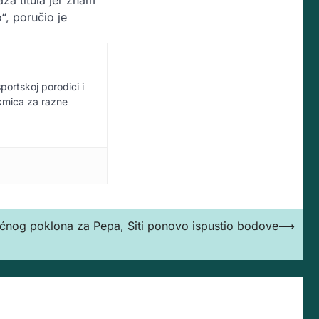
aža titula jer znam
“, poručio je
sportskoj porodici i
akmica za razne
ićnog poklona za Pepa, Siti ponovo ispustio bodove
⟶