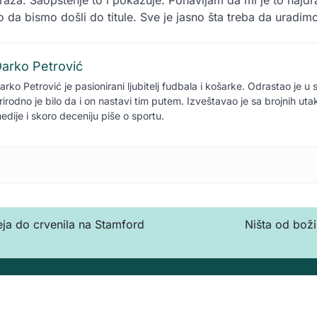
draža. Saopštenje to i pokazuje. Ponavljam da mi je to najdr
 da bismo došli do titule. Sve je jasno šta treba da uradimo
arko Petrović
arko Petrović je pasionirani ljubitelj fudbala i košarke. Odrastao je u 
rirodno je bilo da i on nastavi tim putem. Izveštavao je sa brojnih ut
edije i skoro deceniju piše o sportu.
ja do crvenila na Stamford
Ništa od bož