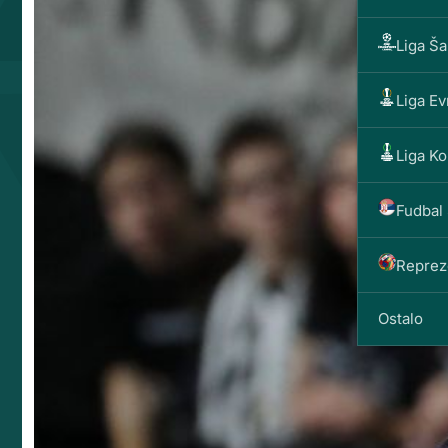
Liga Š
Liga E
Liga Ko
Fudbal 
Reprez
Ostalo