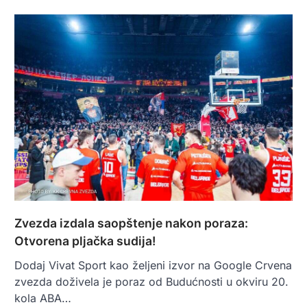
Zvezda izdala saopštenje nakon poraza:
Otvorena pljačka sudija!
Dodaj Vivat Sport kao željeni izvor na Google Crvena
zvezda doživela je poraz od Budućnosti u okviru 20.
kola ABA…