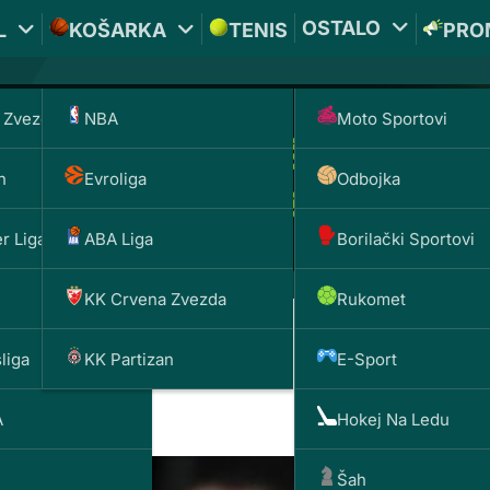
OSTALO
L
KOŠARKA
TENIS
PRO
 Zvezda
NBA
Moto Sportovi
n
Evroliga
Odbojka
r Liga
ABA Liga
Borilački Sportovi
KK Crvena Zvezda
Rukomet
liga
KK Partizan
E-Sport
ju sa direktorom ABA lige
A
Hokej Na Ledu
Šah