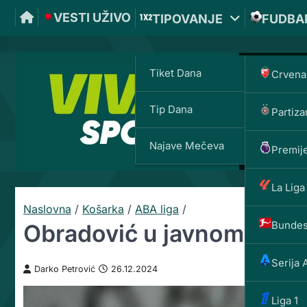
VESTI UŽIVO
TIPOVANJE
FUDBA
Tiket Dana
Crvena
Tip Dana
Partiza
Najave Mečeva
Premije
La Liga
Naslovna
/
Košarka
/
ABA liga
/
Bundes
Obradović u javnom okrša
Serija 
Darko Petrović
26.12.2024
Liga 1