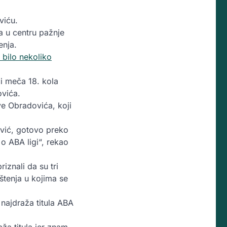
viću.
a u centru pažnje
enja.
 bilo nekoliko
i meča 18. kola
ovića.
ve Obradovića, koji
vić, gotovo preko
 o ABA ligi“, rekao
iznali da su tri
štenja u kojima se
 najdraža titula ABA