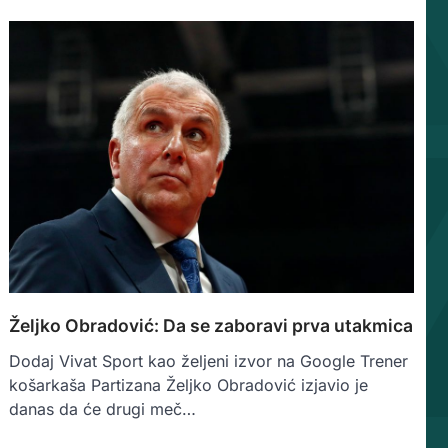
Željko Obradović: Da se zaboravi prva utakmica
Dodaj Vivat Sport kao željeni izvor na Google Trener
košarkaša Partizana Željko Obradović izjavio je
danas da će drugi meč…