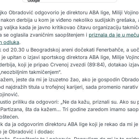
jko Obradović odgovorio je direktoru ABA lige, Miliji Vojino
e nakon derbija u kom je viđeno nekoliko sudijskih grešaka, 
og valjka kada je javno kritikovao čitavu organizaciju takmič
 se oglasila zvaničnim saopštenjem i
priznala da je u meču
ih odluka
.
k od 20.30 u Beogradskoj areni dočekati Fenerbahče, a uoč
je upitan o izjavi sportskog direktora ABA lige, Milije Vojin
derbija, koji je pripao Crvenoj zvezdi (89:84), dotakao izja
„neozbiljnim takmičenjem“.
ažem, jeste da mi je izuzetno žao, ako je gospodin Obrado
od najdražih titula u trofejnoj karijeri, sada promenio narativ
ojinović.
stio priliku da odgovori: „Ne da kažu, priznali su. Ako su pr
u Partizana, šta da kažem… Tri godine zaredom imamo saop
 oštećen.
k da ja odgovorim direktoru ABA lige koji je rekao da mi je
kao je Obradović i dodao: