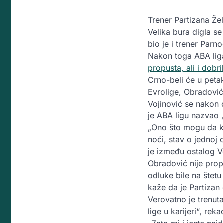
Trener Partizana Žel
Velika bura digla s
bio je i trener Parn
Nakon toga ABA liga
propusta, ali i dobr
Crno-beli će u peta
Evrolige, Obradović 
Vojinović se nakon 
je ABA ligu nazvao 
„Ono što mogu da k
noći, stav o jednoj 
je između ostalog V
Obradović nije propu
odluke bile na štet
kaže da je Partizan
Verovatno je trenuta
lige u karijeri“, re