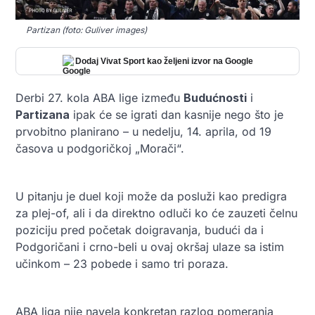
Partizan (foto: Guliver images)
Dodaj Vivat Sport kao željeni izvor na Google
Derbi 27. kola ABA lige između
Budućnosti
i
Partizana
ipak će se igrati dan kasnije nego što je
prvobitno planirano – u nedelju, 14. aprila, od 19
časova u podgoričkoj „Morači“.
U pitanju je duel koji može da posluži kao predigra
za plej-of, ali i da direktno odluči ko će zauzeti čelnu
poziciju pred početak doigravanja, budući da i
Podgoričani i crno-beli u ovaj okršaj ulaze sa istim
učinkom – 23 pobede i samo tri poraza.
ABA liga nije navela konkretan razlog pomeranja