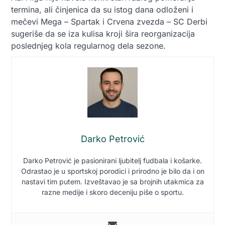
termina, ali činjenica da su istog dana odloženi i
mečevi Mega – Spartak i Crvena zvezda – SC Derbi
sugeriše da se iza kulisa kroji šira reorganizacija
poslednjeg kola regularnog dela sezone.
Darko Petrović
Darko Petrović je pasionirani ljubitelj fudbala i košarke.
Odrastao je u sportskoj porodici i prirodno je bilo da i on
nastavi tim putem. Izveštavao je sa brojnih utakmica za
razne medije i skoro deceniju piše o sportu.