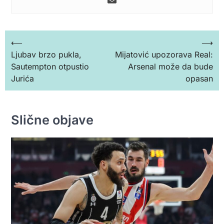
Кретање
⟵
⟶
Ljubav brzo pukla,
Mijatović upozorava Real:
чланка
Sautempton otpustio
Arsenal može da bude
Jurića
opasan
Slične objave