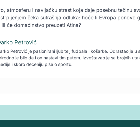
o, atmosferu i navijačku strast koja daje posebnu težinu sv
strpljenjem čeka sutrašnja odluka: hoće li Evropa ponovo g
a ili će domaćinstvo preuzeti Atina?
arko Petrović
arko Petrović je pasionirani ljubitelj fudbala i košarke. Odrastao je u 
rirodno je bilo da i on nastavi tim putem. Izveštavao je sa brojnih ut
edije i skoro deceniju piše o sportu.