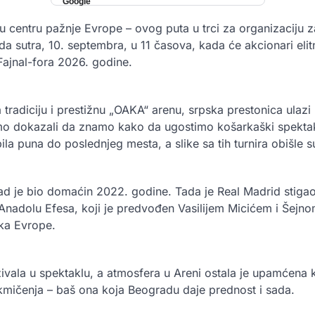
 centru pažnje Evrope – ovog puta u trci za organizaciju z
da sutra, 10. septembra, u 11 časova, kada će akcionari eli
Fajnal-fora 2026. godine.
tradiciju i prestižnu „OAKA“ arenu, srpska prestonica ulazi
smo dokazali da znamo kako da ugostimo košarkaški spektak
bila puna do poslednjeg mesta, a slike sa tih turnira obišle s
d je bio domaćin 2022. godine. Tada je Real Madrid stigao d
e Anadolu Efesa, koji je predvođen Vasilijem Micićem i Šejn
aka Evrope.
živala u spektaklu, a atmosfera u Areni ostala je upamćena
 takmičenja – baš ona koja Beogradu daje prednost i sada.