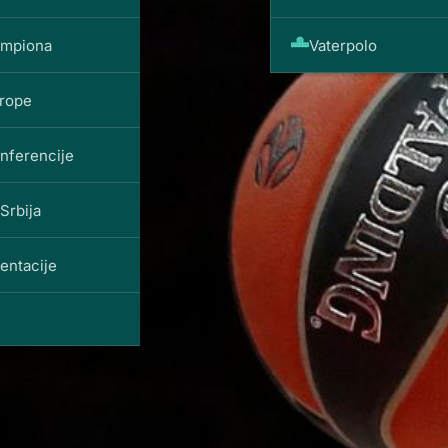
ampiona
Vaterpolo
vrope
onferencije
Srbija
entacije