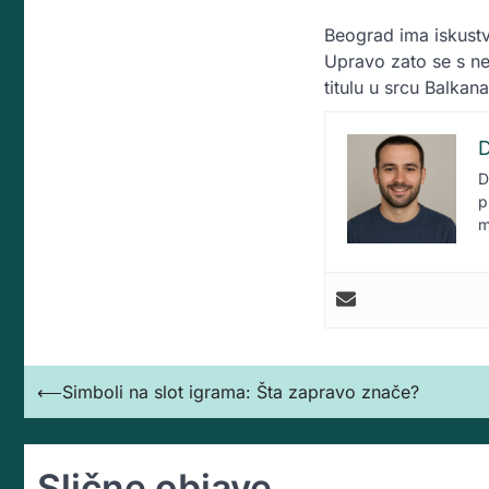
Beograd ima iskustv
Upravo zato se s ne
titulu u srcu Balkan
D
D
p
m
Кретање
⟵
Simboli na slot igrama: Šta zapravo znače?
чланка
Slične objave