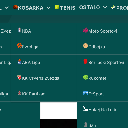
OSTALO
L
KOŠARKA
TENIS
PRO
 Zvezda
NBA
Moto Sportovi
*PROMOKOD:
TIKET1
UPLATI DEPOZIT
n
Evroliga
Odbojka
DOBIJAŠ TI
BET
200 RSD
1000 
r Liga
ABA Liga
Borilački Sportovi
KK Crvena Zvezda
Rukomet
liga
KK Partizan
E-Sport
biti domaćin f4? Poznato kad
A
Hokej Na Ledu
Šah