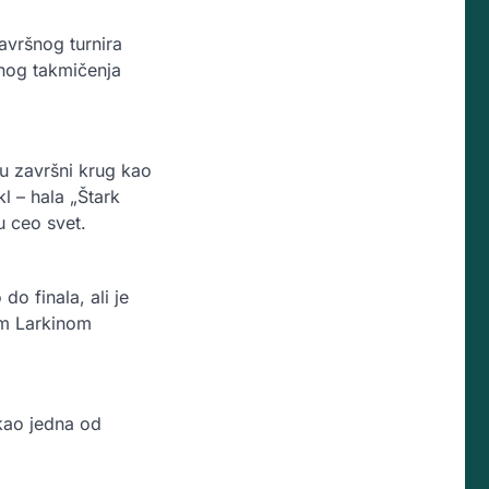
avršnog turnira
tnog takmičenja
 u završni krug kao
l – hala „Štark
u ceo svet.
o finala, ali je
om Larkinom
 kao jedna od