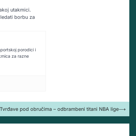
akoj utakmici.
ledati borbu za
sportskoj porodici i
akmica za razne
Tvrđave pod obručima – odbrambeni titani NBA lige
⟶