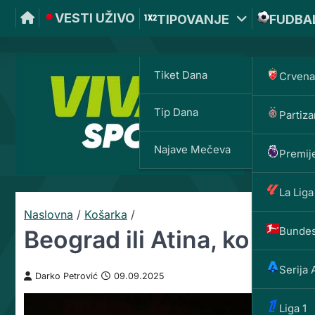
VESTI UŽIVO
TIPOVANJE
FUDBA
Tiket Dana
Crvena
Tip Dana
Partiza
VIVAT
Najave Mečeva
Premije
La Liga
Naslovna
/
Košarka
/
Bundes
Beograd ili Atina, ko će 
Serija 
Darko Petrović
09.09.2025
Liga 1