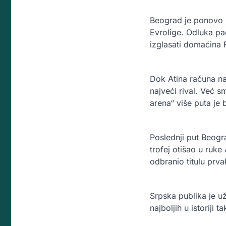
Beograd je ponovo u
Evrolige. Odluka pa
izglasati domaćina 
Dok Atina računa na 
najveći rival. Već 
arena“ više puta je 
Poslednji put Beogra
trofej otišao u ruk
odbranio titulu prv
Srpska publika je u
najboljih u istoriji