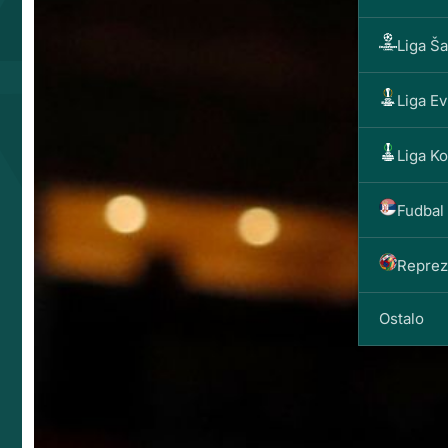
Liga Š
Liga E
Liga K
Fudbal 
Reprez
Ostalo