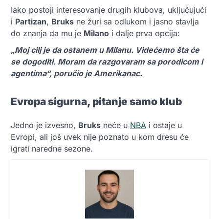
Iako postoji interesovanje drugih klubova, uključujući
i
Partizan
,
Bruks
ne žuri sa odlukom i jasno stavlja
do znanja da mu je
Milano
i dalje prva opcija:
„Moj cilj je da ostanem u Milanu. Videćemo šta će
se dogoditi. Moram da razgovaram sa porodicom i
agentima“, poručio je Amerikanac.
Evropa sigurna, pitanje samo klub
Jedno je izvesno,
Bruks
neće u
NBA
i ostaje u
Evropi, ali još uvek nije poznato u kom dresu će
igrati naredne sezone.