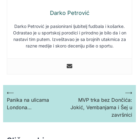
Darko Petrović
Darko Petrović je pasionirani ljubitelj fudbala i košarke.
Odrastao je u sportskoj porodici i prirodno je bilo da i on
nastavi tim putem. Izveštavao je sa brojnih utakmica za
razne medije i skoro deceniju piše o sportu.
Кретање
⟵
⟶
Panika na ulicama
MVP trka bez Dončića:
чланка
Londona…
Jokić, Vembanjama i Šej u
završnici