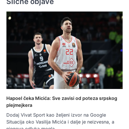
Slične objave
Hapoel čeka Micića: Sve zavisi od poteza srpskog
plejmejkera
Dodaj Vivat Sport kao željeni izvor na Google
Situacija oko Vasilija Micića i dalje je neizvesna, a
njegova odluka mogla…