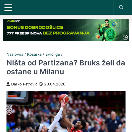
Naslovna
/
Košarka
/
Evroliga
/
Ništa od Partizana? Bruks želi da
ostane u Milanu
Darko Petrović
20.04.2026