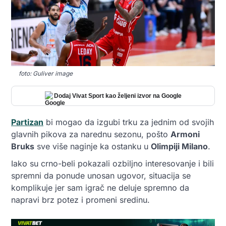
foto: Guliver image
Dodaj Vivat Sport kao željeni izvor na Google
Partizan
bi mogao da izgubi trku za jednim od svojih
glavnih pikova za narednu sezonu, pošto
Armoni
Bruks
sve više naginje ka ostanku u
Olimpiji Milano
.
Iako su crno-beli pokazali ozbiljno interesovanje i bili
spremni da ponude unosan ugovor, situacija se
komplikuje jer sam igrač ne deluje spremno da
napravi brz potez i promeni sredinu.