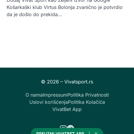
Košarkaški klub Virtus Bolonja zvanično je potvrdio
da je došlo do prekida…
O nama
Impressum
Politika Privatnosti
Uslovi korišćenja
Politika Kolačića
VivatBet App
Instagram
Telegram
PREUZMI VIVATBET APP