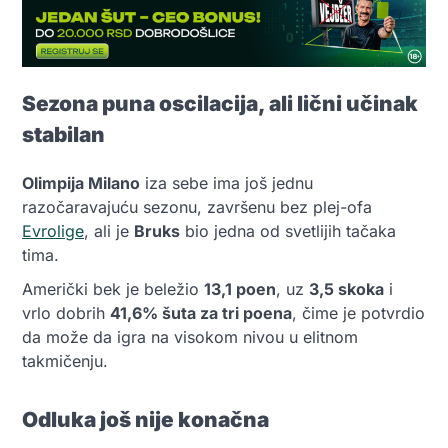
Sezona puna oscilacija, ali lični učinak
stabilan
Olimpija Milano
iza sebe ima još jednu
razočaravajuću sezonu, završenu bez plej-ofa
Evrolige
, ali je
Bruks
bio jedna od svetlijih tačaka
tima.
Američki bek je beležio
13,1 poen
, uz
3,5 skoka
i
vrlo dobrih
41,6% šuta za tri poena
, čime je potvrdio
da može da igra na visokom nivou u elitnom
takmičenju.
Odluka još nije konačna