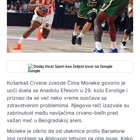
Dodaj Vivat Sport kao željeni izvor na Google
Košarkaš Crvene zvezde Čima Moneke govorio je
uoči duela sa Anadolu Efesom u 29. kolu Evrolige i
priznao da se već neko vreme suočava sa
zdravstvenim problemima. Njegove reči izazvale su
zabrinutost među navijačima crveno-belih pred
važan meč u Beogradskoj areni.
Moneke je otkrio da od utakmice protiv Barselone
ima problem sa Ahilovom tetivom na obe noge. Kako