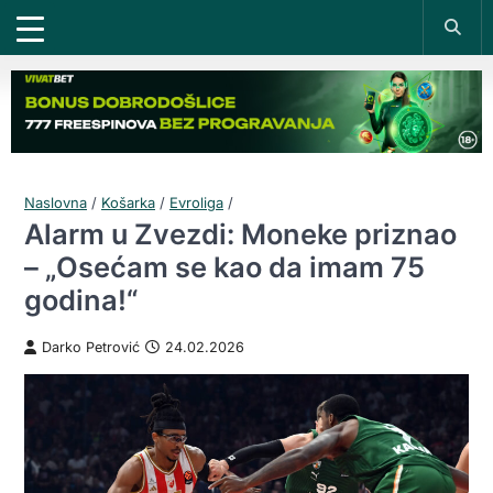
Naslovna
/
Košarka
/
Evroliga
/
Alarm u Zvezdi: Moneke priznao
– „Osećam se kao da imam 75
godina!“
Darko Petrović
24.02.2026