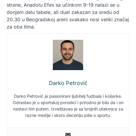
strane, Anadolu Efes sa učinkom 9-19 nalazi se u
donjem delu tabele, ali duel zakazan za sredu od
20.30 u Beogradskoj areni svakako nosi veliki značaj
za oba tima.
Darko Petrović
Darko Petrović je pasionirani ljubitelj fudbala i košarke.
Odrastao je u sportskoj porodici i prirodno je bilo da i on
nastavi tim putem. Izveštavao je sa brojnih utakmica za
razne medije i skoro deceniju piše o sportu.