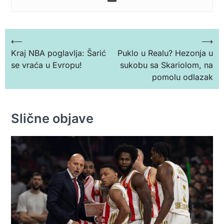
Кретање
⟵
⟶
Kraj NBA poglavlja: Šarić
Puklo u Realu? Hezonja u
чланка
se vraća u Evropu!
sukobu sa Skariolom, na
pomolu odlazak
Slične objave