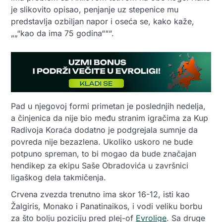
je slikovito opisao, penjanje uz stepenice mu
predstavlja ozbiljan napor i oseća se, kako kaže,
„„“kao da ima 75 godina“““.
Pad u njegovoj formi primetan je poslednjih nedelja,
a činjenica da nije bio među stranim igračima za Kup
Radivoja Koraća dodatno je podgrejala sumnje da
povreda nije bezazlena. Ukoliko uskoro ne bude
potpuno spreman, to bi mogao da bude značajan
hendikep za ekipu Saše Obradovića u završnici
ligaškog dela takmičenja.
Crvena zvezda trenutno ima skor 16-12, isti kao
Žalgiris, Monako i Panatinaikos, i vodi veliku borbu
za što bolju poziciju pred plej-of
Evrolige
. Sa druge