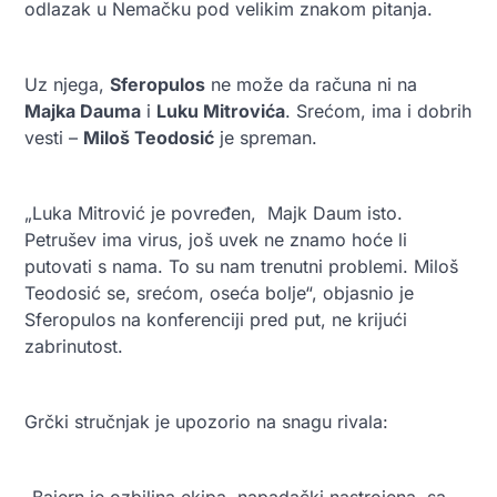
odlazak u Nemačku pod velikim znakom pitanja.
Uz njega,
Sferopulos
ne može da računa ni na
Majka Dauma
i
Luku Mitrovića
. Srećom, ima i dobrih
vesti –
Miloš Teodosić
je spreman.
„Luka Mitrović je povređen, Majk Daum isto.
Petrušev ima virus, još uvek ne znamo hoće li
putovati s nama. To su nam trenutni problemi. Miloš
Teodosić se, srećom, oseća bolje“, objasnio je
Sferopulos na konferenciji pred put, ne krijući
zabrinutost.
Grčki stručnjak je upozorio na snagu rivala:
„Bajern je ozbiljna ekipa, napadački nastrojena, sa