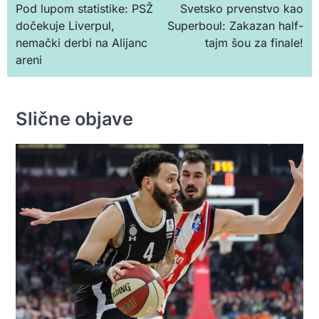
Pod lupom statistike: PSŽ
Svetsko prvenstvo kao
чланка
dočekuje Liverpul,
Superboul: Zakazan half-
nemački derbi na Alijanc
tajm šou za finale!
areni
Slične objave