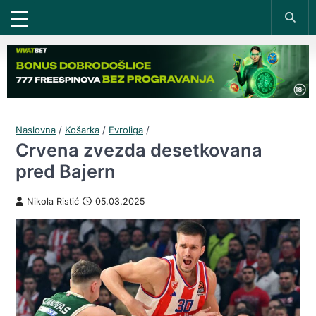
Naslovna
/
Košarka
/
Evroliga
/
Crvena zvezda desetkovana
pred Bajern
Nikola Ristić
05.03.2025