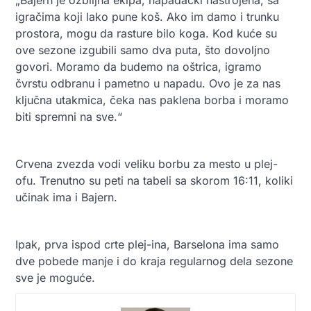
igračima koji lako pune koš. Ako im damo i trunku
prostora, mogu da rasture bilo koga. Kod kuće su
ove sezone izgubili samo dva puta, što dovoljno
govori. Moramo da budemo na oštrica, igramo
čvrstu odbranu i pametno u napadu. Ovo je za nas
ključna utakmica, čeka nas paklena borba i moramo
biti spremni na sve.“
Crvena zvezda vodi veliku borbu za mesto u plej-
ofu. Trenutno su peti na tabeli sa skorom 16:11, koliki
učinak ima i Bajern.
Ipak, prva ispod crte plej-ina, Barselona ima samo
dve pobede manje i do kraja regularnog dela sezone
sve je moguće.