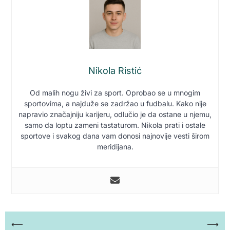
Nikola Ristić
Od malih nogu živi za sport. Oprobao se u mnogim
sportovima, a najduže se zadržao u fudbalu. Kako nije
napravio značajniju karijeru, odlučio je da ostane u njemu,
samo da loptu zameni tastaturom. Nikola prati i ostale
sportove i svakog dana vam donosi najnovije vesti širom
meridijana.
Кретање
⟵
⟶