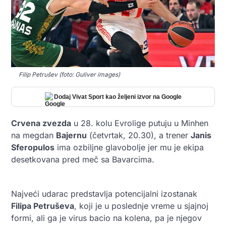
Filip Petrušev (foto: Guliver images)
Dodaj Vivat Sport kao željeni izvor na Google
Crvena zvezda
u 28. kolu Evrolige putuju u Minhen
na megdan
Bajernu
(četvrtak, 20.30), a trener
Janis
Sferopulos
ima ozbiljne glavobolje jer mu je ekipa
desetkovana pred meč sa Bavarcima.
Najveći udarac predstavlja potencijalni izostanak
Filipa Petruševa
, koji je u poslednje vreme u sjajnoj
formi, ali ga je virus bacio na kolena, pa je njegov