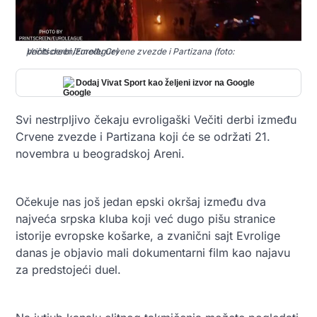
Večiti derbi između Crvene zvezde i Partizana (foto: printscreen/Eurolegue)
Dodaj Vivat Sport kao željeni izvor na Google
Svi nestrpljivo čekaju evroligaški Večiti derbi između
Crvene zvezde i Partizana koji će se održati 21.
novembra u beogradskoj Areni.
Očekuje nas još jedan epski okršaj između dva
najveća srpska kluba koji već dugo pišu stranice
istorije evropske košarke, a zvanični sajt Evrolige
danas je objavio mali dokumentarni film kao najavu
za predstojeći duel.