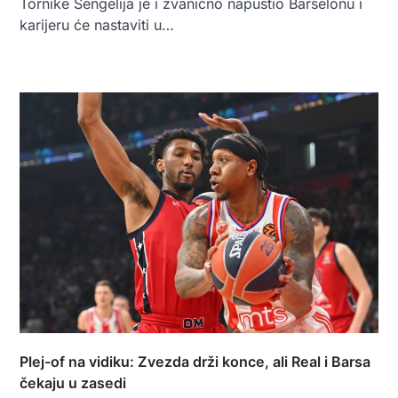
Tornike Šengelija je i zvanično napustio Barselonu i
karijeru će nastaviti u…
Plej-of na vidiku: Zvezda drži konce, ali Real i Barsa
čekaju u zasedi