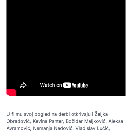
U filmu svoj pogled na derbi otkrivaju i Željka
Obradović, Kevina Panter, Božidar Maljković, Aleksa
Avramović, Nemanja Nedović, Vladislav Lučić,