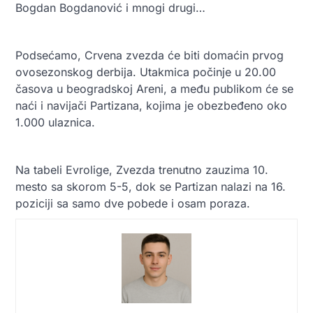
Bogdan Bogdanović i mnogi drugi…
Podsećamo, Crvena zvezda će biti domaćin prvog
ovosezonskog derbija. Utakmica počinje u 20.00
časova u beogradskoj Areni, a među publikom će se
naći i navijači Partizana, kojima je obezbeđeno oko
1.000 ulaznica.
Na tabeli Evrolige, Zvezda trenutno zauzima 10.
mesto sa skorom 5-5, dok se Partizan nalazi na 16.
poziciji sa samo dve pobede i osam poraza.