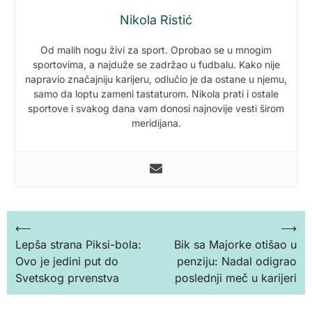
Nikola Ristić
Od malih nogu živi za sport. Oprobao se u mnogim
sportovima, a najduže se zadržao u fudbalu. Kako nije
napravio značajniju karijeru, odlučio je da ostane u njemu,
samo da loptu zameni tastaturom. Nikola prati i ostale
sportove i svakog dana vam donosi najnovije vesti širom
meridijana.
Кретање
⟵
⟶
Lepša strana Piksi-bola:
Bik sa Majorke otišao u
чланка
Ovo je jedini put do
penziju: Nadal odigrao
Svetskog prvenstva
poslednji meč u karijeri