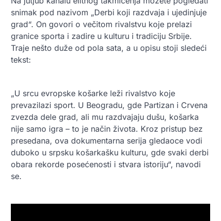
Na jutjub kanalu elitnog takmičenja možete pogledati
snimak pod nazivom „Derbi koji razdvaja i ujedinjuje
grad“. On govori o večitom rivalstvu koje prelazi
granice sporta i zadire u kulturu i tradiciju Srbije.
Traje nešto duže od pola sata, a u opisu stoji sledeći
tekst:
„U srcu evropske košarke leži rivalstvo koje
prevazilazi sport. U Beogradu, gde Partizan i Crvena
zvezda dele grad, ali mu razdvajaju dušu, košarka
nije samo igra – to je način života. Kroz pristup bez
presedana, ova dokumentarna serija gledaoce vodi
duboko u srpsku košarkašku kulturu, gde svaki derbi
obara rekorde posećenosti i stvara istoriju“, navodi
se.