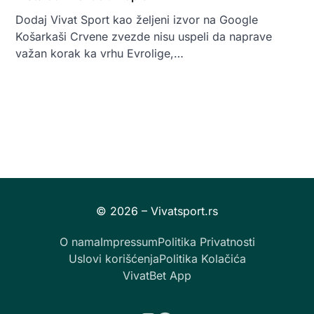
Dodaj Vivat Sport kao željeni izvor na Google
Košarkaši Crvene zvezde nisu uspeli da naprave
važan korak ka vrhu Evrolige,…
O nama
Impressum
Politika Privatnosti
Uslovi korišćenja
Politika Kolačića
VivatBet App