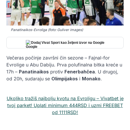
Panatinaikos-Evroliga (foto: Guliver images)
Dodaj Vivat Sport kao željeni izvor na Google
Večeras počinje završni čin sezone – Fajnal-for
Evrolige u Abu Dabiju. Prva polufinalna bitka kreće u
17h –
Panatinaikos
protiv
Fenerbahčea
. U drugoj,
od 20h, sudaraju se
Olimpijakos
i
Monako
.
Ukoliko tražiš najbolju kvotu na Evroligu – Vivatbet je
tvoj parket! Uplati minimum 444RSD i uzmi FREEBET
od 1111RSD!