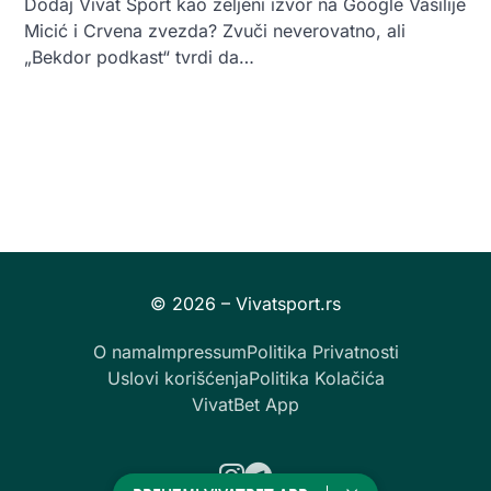
Dodaj Vivat Sport kao željeni izvor na Google Vasilije
Micić i Crvena zvezda? Zvuči neverovatno, ali
„Bekdor podkast“ tvrdi da…
O nama
Impressum
Politika Privatnosti
Uslovi korišćenja
Politika Kolačića
VivatBet App
Instagram
Telegram