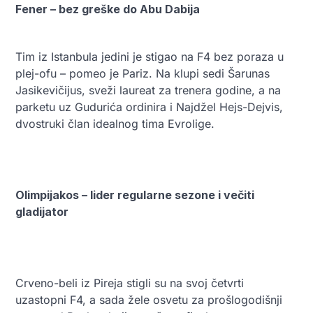
Fener – bez greške do Abu Dabija
Tim iz Istanbula jedini je stigao na F4 bez poraza u
plej-ofu – pomeo je Pariz. Na klupi sedi Šarunas
Jasikevičijus, sveži laureat za trenera godine, a na
parketu uz Gudurića ordinira i Najdžel Hejs-Dejvis,
dvostruki član idealnog tima Evrolige.
Olimpijakos – lider regularne sezone i večiti
gladijator
Crveno-beli iz Pireja stigli su na svoj četvrti
uzastopni F4, a sada žele osvetu za prošlogodišnji