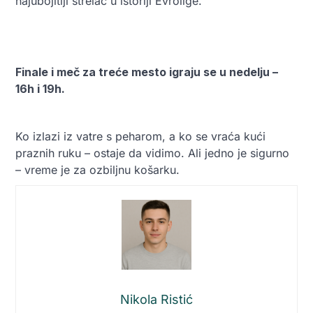
najubojitiji strelac u istoriji Evrolige.
Finale i meč za treće mesto igraju se u nedelju –
16h i 19h.
Ko izlazi iz vatre s peharom, a ko se vraća kući
praznih ruku – ostaje da vidimo. Ali jedno je sigurno
– vreme je za ozbiljnu košarku.
Nikola Ristić