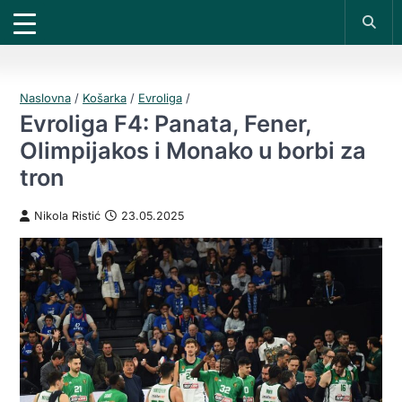
X
*PROMOKOD:
TIKET1000
18+
UPLATI DEPOZIT
DOBIJAŠ TIKET NA
VIVAT
BET
200 RSD
1000 RSD
REGISTRUJ SE
Naslovna
/
Košarka
/
Evroliga
/
Evroliga F4: Panata, Fener,
Olimpijakos i Monako u borbi za
tron
Nikola Ristić
23.05.2025