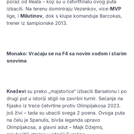
poraz od Reala – koji su u četvrtfinalu ovog puta
izbacili. Na terenu dominiraju Vezenkov, vice-
MVP
lige, i
Milutinov
, dok s klupe komanduje Barcokas,
trener iz šampionske 2013.
Monako: Vraćaju se na F4 sa novim vođom i starim
snovima
Kneževi
su preko „majstorice“ izbacili Barselonu i po
drugi put u istoriji stigli na završni turnir. Sećanje na
fijasko iz treće četvrtine protiv Olimpijakosa 2023.
još živi – tada su ubacili svega 2 poena. Ovoga puta
na čelu je Spanulis, bivša legenda upravo
Olimpijakosa, a glavni adut – Majk Džejms,