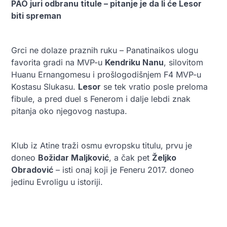
PAO juri odbranu titule – pitanje je da li će Lesor
biti spreman
Grci ne dolaze praznih ruku – Panatinaikos ulogu
favorita gradi na MVP-u
Kendriku Nanu
, silovitom
Huanu Ernangomesu i prošlogodišnjem F4 MVP-u
Kostasu Slukasu.
Lesor
se tek vratio posle preloma
fibule, a pred duel s Fenerom i dalje lebdi znak
pitanja oko njegovog nastupa.
Klub iz Atine traži osmu evropsku titulu, prvu je
doneo
Božidar Maljković
, a čak pet
Željko
Obradović
– isti onaj koji je Feneru 2017. doneo
jedinu Evroligu u istoriji.