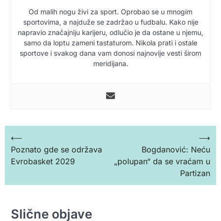
Od malih nogu živi za sport. Oprobao se u mnogim
sportovima, a najduže se zadržao u fudbalu. Kako nije
napravio značajniju karijeru, odlučio je da ostane u njemu,
samo da loptu zameni tastaturom. Nikola prati i ostale
sportove i svakog dana vam donosi najnovije vesti širom
meridijana.
Кретање
⟵
⟶
Poznato gde se održava
Bogdanović: Neću
чланка
Evrobasket 2029
„polupan“ da se vraćam u
Partizan
Slične objave