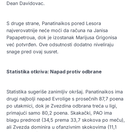
Dean Davidovac.
S druge strane, Panatinaikos
pored Lesora
najverovatnij
e neće moći da računa na Janisa
Papapetroua, dok je izostanak Marijusa Grigonisa
već potvrđen. Ove odsutnosti dodatno niveliraju
snage pred ovaj susret.
Statistika otkriva: Napad protiv odbrane
Statistika sugeriše zanimljiv okršaj. Panatinaikos ima
drugi najbolji napad Evrolige s prosečnih 87,7 poena
po utakmici, dok je Zvezdina odbrana treća u ligi,
primajući samo 80,2 poena. Skakački, PAO ima
blagu prednost (34,5 prema 33,7 skokova po meču),
ali Zvezda dominira u ofanzivnim skokovima (11,1