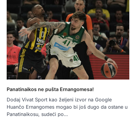
Panatinaikos ne pušta Ernangomesa!
Dodaj Vivat Sport kao željeni izvor na Google
Huančo Ernangomes mogao bi još dugo da ostane u
Panatinaikosu, sudeći po…