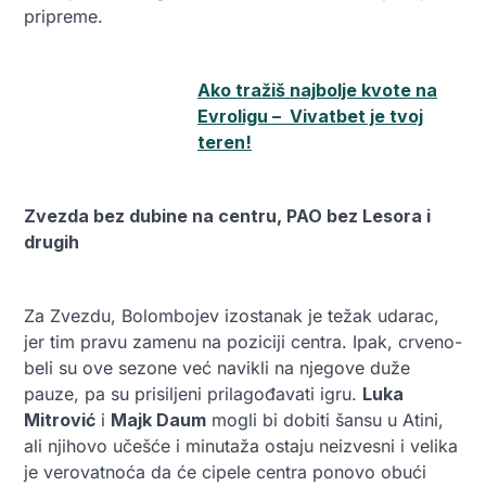
pripreme.
Ako tražiš najbolje kvote na
Evroligu – Vivatbet je tvoj
teren!
Zvezda bez dubine na centru, PAO bez Lesora i
drugih
Za Zvezdu, Bolombojev izostanak je težak udarac,
jer tim pravu zamenu na poziciji centra. Ipak, crveno-
beli su ove sezone već navikli na njegove duže
pauze, pa su prisiljeni prilagođavati igru.
Luka
Mitrović
i
Majk Daum
mogli bi dobiti šansu u Atini,
ali njihovo učešće i minutaža ostaju neizvesni i velika
je verovatnoća da će cipele centra ponovo obući