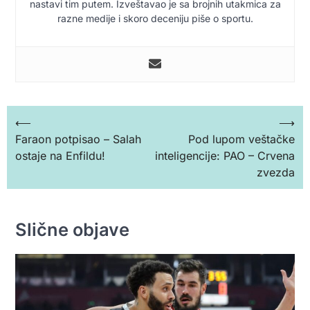
nastavi tim putem. Izveštavao je sa brojnih utakmica za
razne medije i skoro deceniju piše o sportu.
Кретање
⟵
⟶
Faraon potpisao – Salah
Pod lupom veštačke
чланка
ostaje na Enfildu!
inteligencije: PAO – Crvena
zvezda
Slične objave