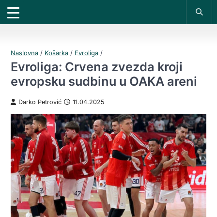
X
*PROMOKOD:
TIKET1000
18+
UPLATI DEPOZIT
DOBIJAŠ TIKET NA
VIVAT
BET
200 RSD
1000 RSD
REGISTRUJ SE
Naslovna
/
Košarka
/
Evroliga
/
Evroliga: Crvena zvezda kroji
evropsku sudbinu u OAKA areni
Darko Petrović
11.04.2025