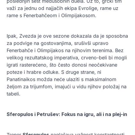
poslednjih šest međusobnih duela. Uz to, grčki tim
važi za jednu od najjačih ekipa Evrolige, rame uz
rame s Fenerbahčeom i Olimpijakosom.
Ipak, Zvezda je ove sezone dokazala da je sposobna
za podvige na gostovanjima, srušivši upravo
Fenerbahče i Olimpijakos na njihovim terenima. Bez
velikog rezultatskog imperativa, crveno-beli bi mogli
igrati rasterećeno, što često donosi neočekivane
poteze i hrabre odluke. S druge strane, ni
Panatinaikos možda neće ulaziti s maksimalnom
željom za trijumfom, imajući u vidu njihov položaj na
tabeli.
Sferopulos i Petrušev: Fokus na igru, ali i na plej-in
Trener
Sferopulos
naglašava važnost konstantnosti