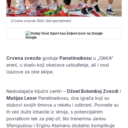
Crvena zvezda (foto: Starsportphoto)
Dodaj Vivat Sport kao željeni izvor na Google
Crvena zvezda
gostuje
Panatinaikosu
u „OAKA“
areni, u duelu koji obećava uzbuđenje, ali i nosi
izazove za obe ekipe.
Nedostajaće ključni centri –
Džoel Bolomboj Zvezdi
i
Matijas Lesor
Panatinaikosu, dva igrača koji su
stubovi svojih timova u reketu i odbrani. Povrede su
ih već duže izbacile iz stroja, s potencijalnim
povratkom tek za plej-of, što trenerima Janisu
Sferopulosu i Erginu Atamanu dodatno komplikuje