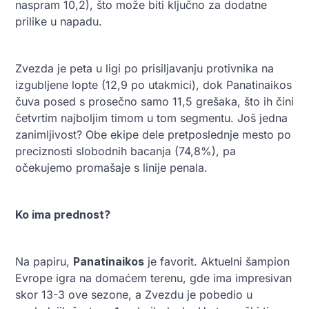
naspram 10,2), što može biti ključno za dodatne
prilike u napadu.
Zvezda je peta u ligi po prisiljavanju protivnika na
izgubljene lopte (12,9 po utakmici), dok Panatinaikos
čuva posed s prosečno samo 11,5 grešaka, što ih čini
četvrtim najboljim timom u tom segmentu. Još jedna
zanimljivost? Obe ekipe dele pretposlednje mesto po
preciznosti slobodnih bacanja (74,8%), pa
očekujemo promašaje s linije penala.
Ko ima prednost?
Na papiru,
Panatinaikos
je favorit. Aktuelni šampion
Evrope igra na domaćem terenu, gde ima impresivan
skor 13-3 ove sezone, a Zvezdu je pobedio u