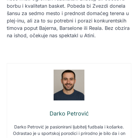
borbu i kvalitetan basket. Pobeda bi Zvezdi donela
šansu za sedmo mesto i prednost domaćeg terena u
plej-inu, ali za to su potrebni i porazi konkurentskih
timova poput Bajerna, Barselone ili Reala. Bez obzira
na ishod, očekuje nas spektakl u Atini.
Darko Petrović
Darko Petrović je pasionirani ljubitelj fudbala i košarke.
Odrastao je u sportskoj porodici i prirodno je bilo da i on