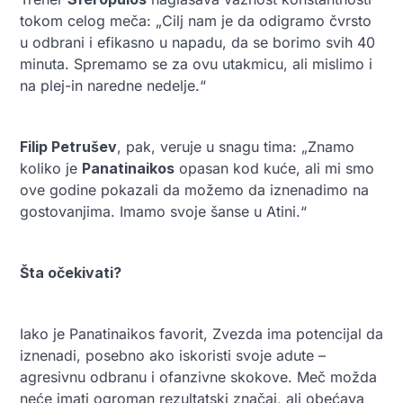
tokom celog meča: „Cilj nam je da odigramo čvrsto
u odbrani i efikasno u napadu, da se borimo svih 40
minuta. Spremamo se za ovu utakmicu, ali mislimo i
na plej-in naredne nedelje.“
Filip Petrušev
, pak, veruje u snagu tima: „Znamo
koliko je
Panatinaikos
opasan kod kuće, ali mi smo
ove godine pokazali da možemo da iznenadimo na
gostovanjima. Imamo svoje šanse u Atini.“
Šta očekivati?
Iako je Panatinaikos favorit, Zvezda ima potencijal da
iznenadi, posebno ako iskoristi svoje adute –
agresivnu odbranu i ofanzivne skokove. Meč možda
neće imati ogroman rezultatski značaj, ali obećava