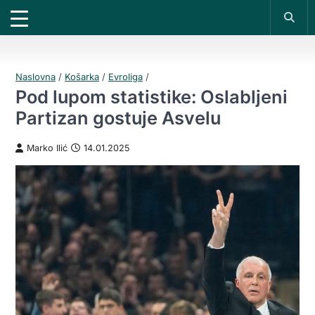
X
*PROMOKOD:
TIKET1000
18+
DOBIJAŠ TIKET NA
UPLATI DEPOZIT
VIVAT
BET
1000 RSD
200 RSD
REGISTRUJ SE
Naslovna
/
Košarka
/
Evroliga
/
Pod lupom statistike: Oslabljeni
Partizan gostuje Asvelu
Marko Ilić
14.01.2025