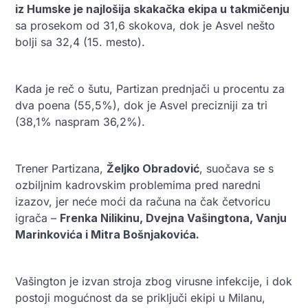
iz Humske je najlošija skakačka ekipa u takmičenju
sa prosekom od 31,6 skokova, dok je Asvel nešto
bolji sa 32,4 (15. mesto).
Kada je reč o šutu, Partizan prednjači u procentu za
dva poena (55,5%), dok je Asvel precizniji za tri
(38,1% naspram 36,2%).
Trener Partizana,
Željko Obradović
, suočava se s
ozbiljnim kadrovskim problemima pred naredni
izazov, jer neće moći da računa na čak četvoricu
igrača –
Frenka Nilikinu, Dvejna Vašingtona, Vanju
Marinkovića i Mitra Bošnjakovića.
Vašington je izvan stroja zbog virusne infekcije, i dok
postoji mogućnost da se priključi ekipi u Milanu,