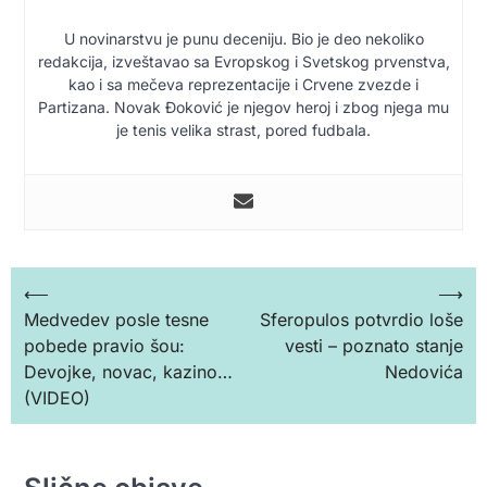
U novinarstvu je punu deceniju. Bio je deo nekoliko
redakcija, izveštavao sa Evropskog i Svetskog prvenstva,
kao i sa mečeva reprezentacije i Crvene zvezde i
Partizana. Novak Đoković je njegov heroj i zbog njega mu
je tenis velika strast, pored fudbala.
Кретање
⟵
⟶
Medvedev posle tesne
Sferopulos potvrdio loše
чланка
pobede pravio šou:
vesti – poznato stanje
Devojke, novac, kazino…
Nedovića
(VIDEO)