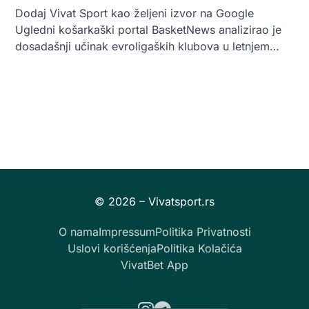
Dodaj Vivat Sport kao željeni izvor na Google
Ugledni košarkaški portal BasketNews analizirao je
dosadašnji učinak evroligaških klubova u letnjem…
O nama
Impressum
Politika Privatnosti
Uslovi korišćenja
Politika Kolačića
VivatBet App