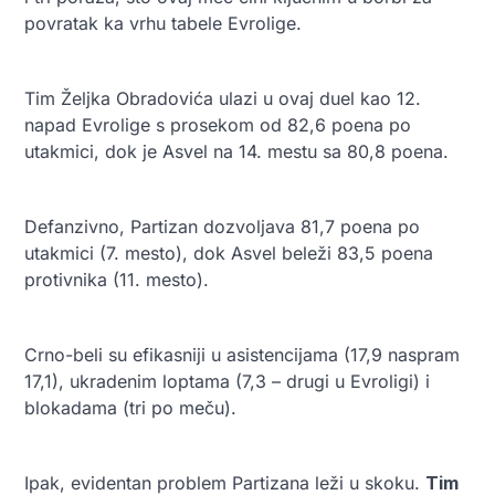
povratak ka vrhu tabele Evrolige.
Tim Željka Obradovića ulazi u ovaj duel kao 12.
napad Evrolige s prosekom od 82,6 poena po
utakmici, dok je Asvel na 14. mestu sa 80,8 poena.
Defanzivno, Partizan dozvoljava 81,7 poena po
utakmici (7. mesto), dok Asvel beleži 83,5 poena
protivnika (11. mesto).
Crno-beli su efikasniji u asistencijama (17,9 naspram
17,1), ukradenim loptama (7,3 – drugi u Evroligi) i
blokadama (tri po meču).
Ipak, evidentan problem Partizana leži u skoku.
Tim