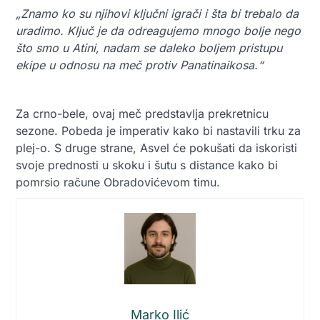
„Znamo ko su njihovi ključni igrači i šta bi trebalo da
uradimo. Ključ je da odreagujemo mnogo bolje nego
što smo u Atini, nadam se daleko boljem pristupu
ekipe u odnosu na meč protiv Panatinaikosa.“
Za crno-bele, ovaj meč predstavlja prekretnicu
sezone. Pobeda je imperativ kako bi nastavili trku za
plej-o. S druge strane, Asvel će pokušati da iskoristi
svoje prednosti u skoku i šutu s distance kako bi
pomrsio račune Obradovićevom timu.
Marko Ilić