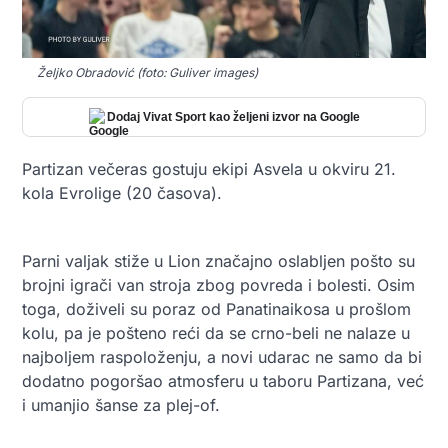
Željko Obradović (foto: Guliver images)
Dodaj Vivat Sport kao željeni izvor na Google
Partizan večeras gostuju ekipi Asvela u okviru 21.
kola Evrolige (20 časova).
Parni valjak stiže u Lion značajno oslabljen pošto su
brojni igrači van stroja zbog povreda i bolesti. Osim
toga, doživeli su poraz od Panatinaikosa u prošlom
kolu, pa je pošteno reći da se crno-beli ne nalaze u
najboljem raspoloženju, a novi udarac ne samo da bi
dodatno pogoršao atmosferu u taboru Partizana, već
i umanjio šanse za plej-of.