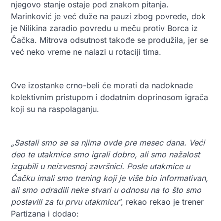
njegovo stanje ostaje pod znakom pitanja.
Marinković je već duže na pauzi zbog povrede, dok
je Nilikina zaradio povredu u meču protiv Borca iz
Čačka. Mitrova odsutnost takođe se produžila, jer se
već neko vreme ne nalazi u rotaciji tima.
Ove izostanke crno-beli će morati da nadoknade
kolektivnim pristupom i dodatnim doprinosom igrača
koji su na raspolaganju.
„Sastali smo se sa njima ovde pre mesec dana. Veći
deo te utakmice smo igrali dobro, ali smo nažalost
izgubili u neizvesnoj završnici. Posle utakmice u
Čačku imali smo trening koji je više bio informativan,
ali smo odradili neke stvari u odnosu na to što smo
postavili za tu prvu utakmicu“
, rekao rekao je trener
Partizana i dodao: