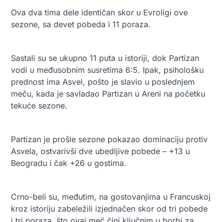
Ova dva tima dele identičan skor u Evroligi ove
sezone, sa devet pobeda i 11 poraza.
Sastali su se ukupno 11 puta u istoriji, dok Partizan
vodi u međusobnim susretima 6:5. Ipak, psihološku
prednost ima Asvel, pošto je slavio u poslednjem
meču, kada je savladao Partizan u Areni na početku
tekuće sezone.
Partizan je prošle sezone pokazao dominaciju protiv
Asvela, ostvarivši dve ubedljive pobede – +13 u
Beogradu i čak +26 u gostima.
Crno-beli su, međutim, na gostovanjima u Francuskoj
kroz istoriju zabeležili izjednačen skor od tri pobede
i tri poraza, što ovaj meč čini ključnim u borbi za