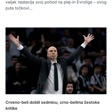
valjak nastavlja svoj pohod na plej-in Evrolige – ovog
puta točkovi…
Crveno-beli dobili sedmicu, crno-belima žestoke
kritike