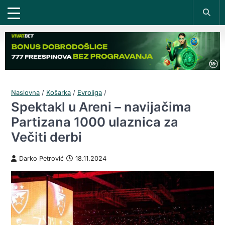
Naslovna
/
Košarka
/
Evroliga
/
Spektakl u Areni – navijačima
Partizana 1000 ulaznica za
Večiti derbi
Darko Petrović
18.11.2024