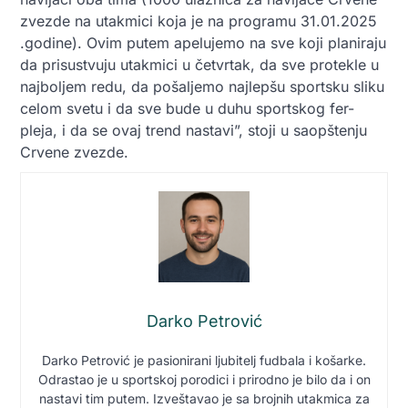
zvezde na utakmici koja je na programu 31.01.2025
.godine). Ovim putem apelujemo na sve koji planiraju
da prisustvuju utakmici u četvrtak, da sve protekle u
najboljem redu, da pošaljemo najlepšu sportsku sliku
celom svetu i da sve bude u duhu sportskog fer-
pleja, i da se ovaj trend nastavi”, stoji u saopštenju
Crvene zvezde.
Darko Petrović
Darko Petrović je pasionirani ljubitelj fudbala i košarke.
Odrastao je u sportskoj porodici i prirodno je bilo da i on
nastavi tim putem. Izveštavao je sa brojnih utakmica za