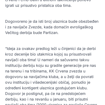
igrati uz prisustvo pristalica oba tima.
Dogovoreno je da isti broj ulaznica bude obezbeđen
i za navijače Zvezde, kada domaćin evroligaškog
Večitog derbija bude Partizan.
“Ideja za ovakav predlog leži u činjenici da je derbi
kroz decenije bio utakmica kojoj su prisustvovali
navijači oba tima! U nameri da sačuvamo takvu
instituciju derbiju koju su gradile generacije pre nas
na terenu i na tribinama, KK Crvena zvezda u
dogovoru sa navijačima kluba, a u želji da povrati
ovu instituciju i višedecenijski običaj, ponudio je
određeni kontigent ulaznica gostujućem klubu.
Dogovor je postignut, pa će na predstojećem
derbiju, kao i na revanšu u januaru, biti prisutni
navijači oba tima (1000 ulaznica za navijače Crvene