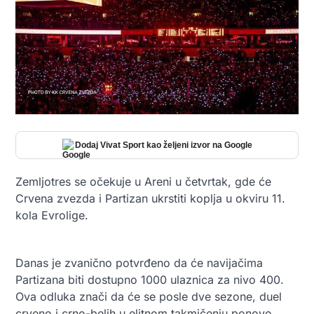
Dodaj Vivat Sport kao željeni izvor na Google
Zemljotres se očekuje u Areni u četvrtak, gde će
Crvena zvezda i Partizan ukrstiti koplja u okviru 11.
kola Evrolige.
Danas je zvanično potvrđeno da će navijačima
Partizana biti dostupno 1000 ulaznica za nivo 400.
Ova odluka znači da će se posle dve sezone, duel
crveno i crno-belih u elitnom takmičenju ponovo