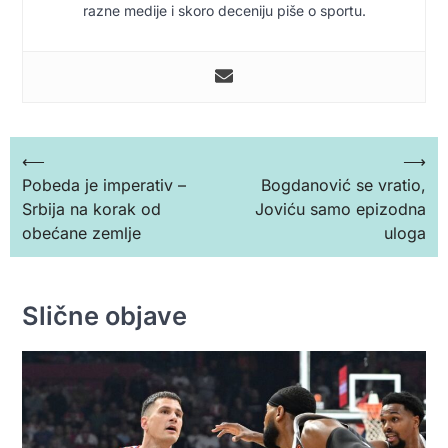
razne medije i skoro deceniju piše o sportu.
Кретање
⟵
⟶
Pobeda je imperativ –
Bogdanović se vratio,
чланка
Srbija na korak od
Joviću samo epizodna
obećane zemlje
uloga
Slične objave