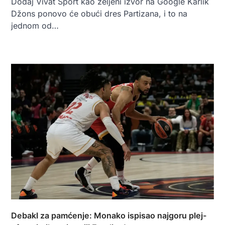
Dodaj Vivat Sport kao željeni izvor na Google Karlik
Džons ponovo će obući dres Partizana, i to na
jednom od…
Debakl za pamćenje: Monako ispisao najgoru plej-