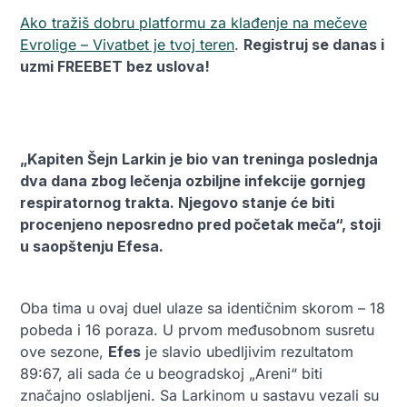
Ako tražiš dobru platformu za klađenje na mečeve
Evrolige – Vivatbet je tvoj teren
.
Registruj se danas i
uzmi FREEBET bez uslova!
„Kapiten Šejn Larkin je bio van treninga poslednja
dva dana zbog lečenja ozbiljne infekcije gornjeg
respiratornog trakta. Njegovo stanje će biti
procenjeno neposredno pred početak meča“, stoji
u saopštenju Efesa.
Oba tima u ovaj duel ulaze sa identičnim skorom – 18
pobeda i 16 poraza. U prvom međusobnom susretu
ove sezone,
Efes
je slavio ubedljivim rezultatom
89:67, ali sada će u beogradskoj „Areni“ biti
značajno oslabljeni. Sa Larkinom u sastavu vezali su