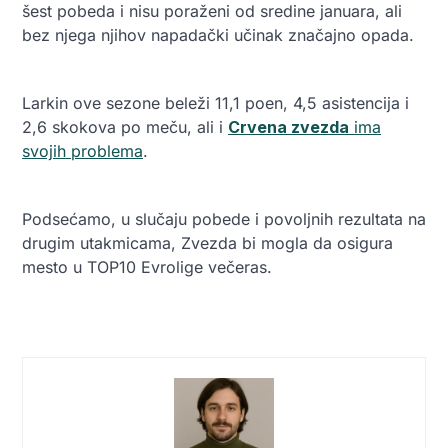
šest pobeda i nisu poraženi od sredine januara, ali
bez njega njihov napadački učinak značajno opada.
Larkin ove sezone beleži 11,1 poen, 4,5 asistencija i
2,6 skokova po meču, ali i
Crvena zvezda
ima
svojih problema
.
Podsećamo, u slučaju pobede i povoljnih rezultata na
drugim utakmicama, Zvezda bi mogla da osigura
mesto u TOP10 Evrolige večeras.