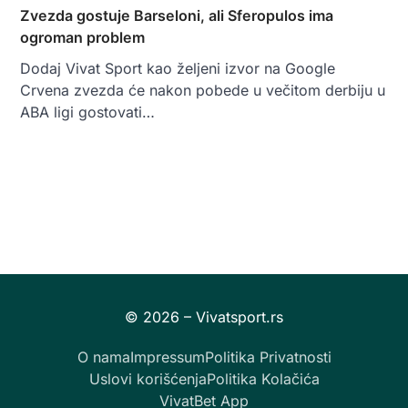
Zvezda gostuje Barseloni, ali Sferopulos ima
ogroman problem
Dodaj Vivat Sport kao željeni izvor na Google
Crvena zvezda će nakon pobede u večitom derbiju u
ABA ligi gostovati…
O nama
Impressum
Politika Privatnosti
Uslovi korišćenja
Politika Kolačića
VivatBet App