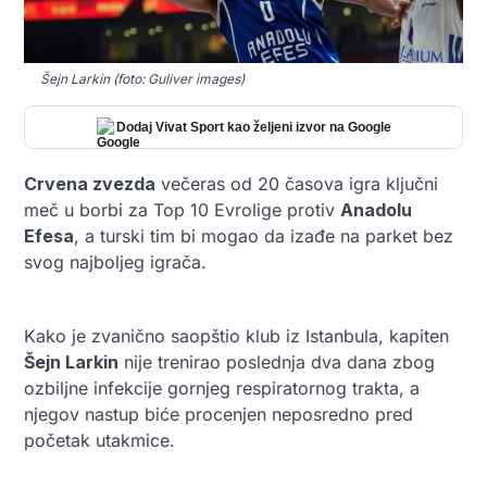
Šejn Larkin (foto: Guliver images)
Dodaj Vivat Sport kao željeni izvor na Google
Crvena zvezda
večeras od 20 časova igra ključni
meč u borbi za Top 10 Evrolige protiv
Anadolu
Efesa
, a turski tim bi mogao da izađe na parket bez
svog najboljeg igrača.
Kako je zvanično saopštio klub iz Istanbula, kapiten
Šejn Larkin
nije trenirao poslednja dva dana zbog
ozbiljne infekcije gornjeg respiratornog trakta, a
njegov nastup biće procenjen neposredno pred
početak utakmice.