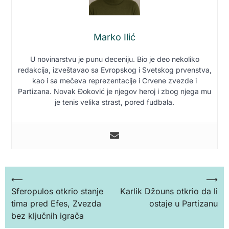
Marko Ilić
U novinarstvu je punu deceniju. Bio je deo nekoliko
redakcija, izveštavao sa Evropskog i Svetskog prvenstva,
kao i sa mečeva reprezentacije i Crvene zvezde i
Partizana. Novak Đoković je njegov heroj i zbog njega mu
je tenis velika strast, pored fudbala.
Кретање
⟵
⟶
Sferopulos otkrio stanje
Karlik Džouns otkrio da li
чланка
tima pred Efes, Zvezda
ostaje u Partizanu
bez ključnih igrača