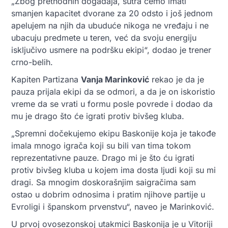
„Zbog prethodnih događaja, sutra ćemo imati
smanjen kapacitet dvorane za 20 odsto i još jednom
apelujem na njih da ubuduće nikoga ne vređaju i ne
ubacuju predmete u teren, već da svoju energiju
isključivo usmere na podršku ekipi“, dodao je trener
crno-belih.
Kapiten Partizana
Vanja Marinković
rekao je da je
pauza prijala ekipi da se odmori, a da je on iskoristio
vreme da se vrati u formu posle povrede i dodao da
mu je drago što će igrati protiv bivšeg kluba.
„Spremni dočekujemo ekipu Baskonije koja je takođe
imala mnogo igrača koji su bili van tima tokom
reprezentativne pauze. Drago mi je što ću igrati
protiv bivšeg kluba u kojem ima dosta ljudi koji su mi
dragi. Sa mnogim doskorašnjim saigračima sam
ostao u dobrim odnosima i pratim njihove partije u
Evroligi i španskom prvenstvu“, naveo je Marinković.
U prvoj ovosezonskoj utakmici Baskonija je u Vitoriji