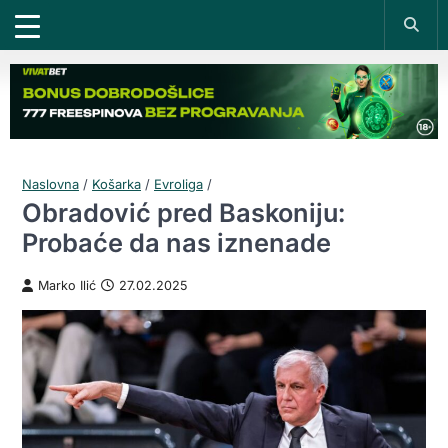
Naslovna
/
Košarka
/
Evroliga
/
Obradović pred Baskoniju:
Probaće da nas iznenade
Marko Ilić
27.02.2025