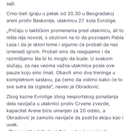
sajt.
Crno-beli igraju u petak od 20.30 u Beogradskoj
areni protiv Baskonije, utakmicu 27. kola Evrolige.
„Pričaju o taktičkim promenama pred utakmicu, ali to
ništa nije novost, s obzirom na to da poznajem Pabla
Lasa i da je sklon tome i sigurno će probati da nas
iznenadi igrom. Probali smo da reagujemo i da
razmišljamo šta bi to moglo da bude. U svakom
slučaju, za nas veoma važna utakmica posle ove
pauze koju smo imali. Obavili smo dva treninga u
kompletnom sastavu, pa ćemo da vidimo kako će to
sve sutra da izgleda“, naveo je Obradović.
Zbog kazne Evrolige zbog nesportskog ponašanja
dela navijača u utakmici protiv Crvene zvezde,
kapacitet Arene biće umanjen za 20 odsto, a
Obradović je zamolio navijače da podrže ekipu kao i
uvek.