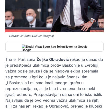
Obradović (foto: Guliver images)
Dodaj Vivat Sport kao željeni izvor na Google
Trener Partizana
Željko Obradović
rekao je danas da
je predstojeća utakmica protiv Baskonije u Evroligi
važna posle pauze i da se njegova ekipa spremala
za promene u igri koju je najavio španski tim.
„I Baskonija i mi smo imali mnogo igrača u
reprezentacijama, ali je bilo i vremena da se neki
igrači odmore. Pretpostavljam da su oni to iskoristili.
Najavljuju da je ovo veoma važna utakmica za njih,
ali i za nas je“, rekao je Obradović, preneo je klupski