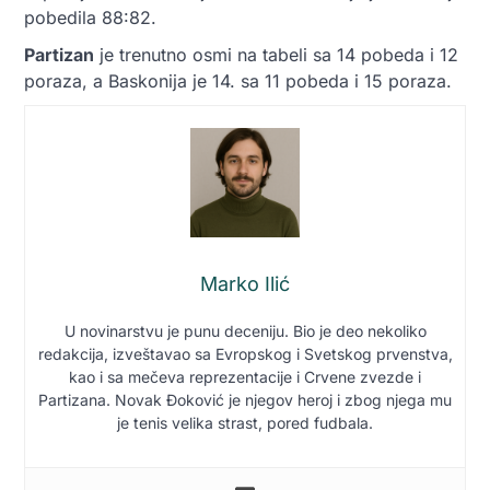
pobedila 88:82.
Partizan
je trenutno osmi na tabeli sa 14 pobeda i 12
poraza, a Baskonija je 14. sa 11 pobeda i 15 poraza.
Marko Ilić
U novinarstvu je punu deceniju. Bio je deo nekoliko
redakcija, izveštavao sa Evropskog i Svetskog prvenstva,
kao i sa mečeva reprezentacije i Crvene zvezde i
Partizana. Novak Đoković je njegov heroj i zbog njega mu
je tenis velika strast, pored fudbala.