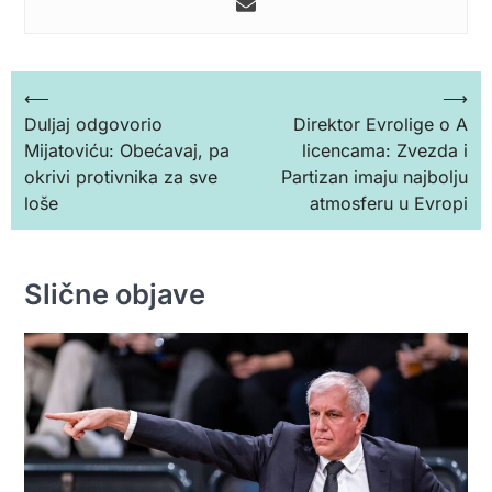
Кретање
⟵
⟶
Duljaj odgovorio
Direktor Evrolige o A
чланка
Mijatoviću: Obećavaj, pa
licencama: Zvezda i
okrivi protivnika za sve
Partizan imaju najbolju
loše
atmosferu u Evropi
Slične objave