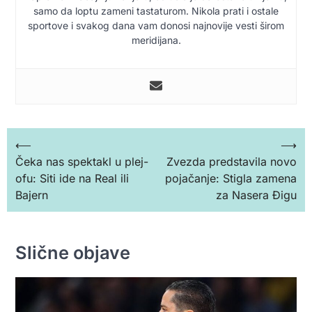
samo da loptu zameni tastaturom. Nikola prati i ostale
sportove i svakog dana vam donosi najnovije vesti širom
meridijana.
Кретање
⟵
⟶
Čeka nas spektakl u plej-
Zvezda predstavila novo
чланка
ofu: Siti ide na Real ili
pojačanje: Stigla zamena
Bajern
za Nasera Đigu
Slične objave