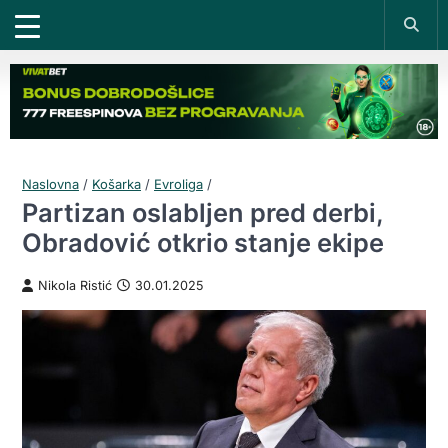
Naslovna
/
Košarka
/
Evroliga
/
Partizan oslabljen pred derbi,
Obradović otkrio stanje ekipe
Nikola Ristić
30.01.2025