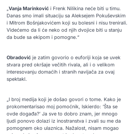
„
Vanja Marinković
i Frenk Nilikina neće biti u timu.
Danas smo imali situaciju sa Aleksejem Pokuševskim
i Mitrom Bošnjakovićem koji su bolesni i nisu trenirali.
Videćemo da li će neko od njih dvojice biti u stanju
da bude sa ekipom i pomogne.“
Obradović
je zatim govorio o euforiji koja se uvek
stvara pred okršaje večitih rivala, ali i o velikom
interesovanju domaćih i stranih navijača za ovaj
spektakl.
„I broj medija koji je došao govori o tome. Kako je
prokomentarisao moj pomoćnik, Iskierdo: ’Šta se
ovde događa?’ Ja sve to dobro znam, jer mnogo
ljudi ponovo dolazi iz inostranstva i zvali su me da
pomognem oko ulaznica. Nažalost, nisam mogao