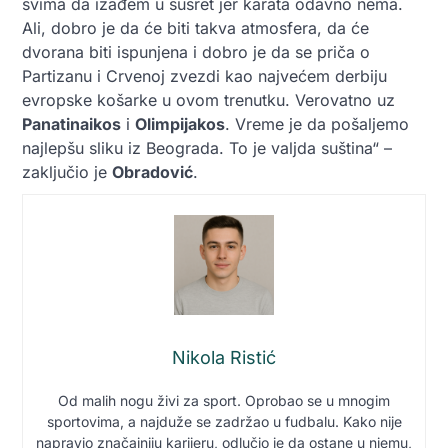
svima da izađem u susret jer karata odavno nema.
Ali, dobro je da će biti takva atmosfera, da će
dvorana biti ispunjena i dobro je da se priča o
Partizanu i Crvenoj zvezdi kao najvećem derbiju
evropske košarke u ovom trenutku. Verovatno uz
Panatinaikos
i
Olimpijakos
. Vreme je da pošaljemo
najlepšu sliku iz Beograda. To je valjda suština“ –
zaključio je
Obradović
.
Nikola Ristić
Od malih nogu živi za sport. Oprobao se u mnogim
sportovima, a najduže se zadržao u fudbalu. Kako nije
napravio značajniju karijeru, odlučio je da ostane u njemu,