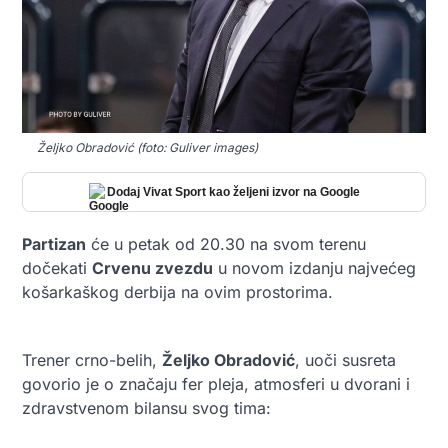
Željko Obradović (foto: Guliver images)
Dodaj Vivat Sport kao željeni izvor na Google
Partizan
će u petak od 20.30 na svom terenu
dočekati
Crvenu zvezdu
u novom izdanju najvećeg
košarkaškog derbija na ovim prostorima.
Trener crno-belih,
Željko Obradović
, uoči susreta
govorio je o značaju fer pleja, atmosferi u dvorani i
zdravstvenom bilansu svog tima: