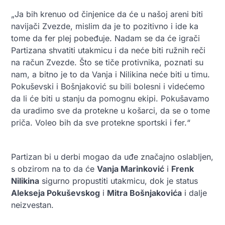
„Ja bih krenuo od činjenice da će u našoj areni biti
navijači Zvezde, mislim da je to pozitivno i ide ka
tome da fer plej pobeđuje. Nadam se da će igrači
Partizana shvatiti utakmicu i da neće biti ružnih reči
na račun Zvezde. Što se tiče protivnika, poznati su
nam, a bitno je to da Vanja i Nilikina neće biti u timu.
Pokuševski i Bošnjaković su bili bolesni i videćemo
da li će biti u stanju da pomognu ekipi. Pokušavamo
da uradimo sve da protekne u košarci, da se o tome
priča. Voleo bih da sve protekne sportski i fer.“
Partizan bi u derbi mogao da uđe značajno oslabljen,
s obzirom na to da će
Vanja Marinković
i
Frenk
Nilikina
sigurno propustiti utakmicu, dok je status
Alekseja Pokuševskog
i
Mitra Bošnjakovića
i dalje
neizvestan.