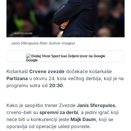
Janis Sferopulos (foto: Guliver images)
Dodaj Vivat Sport kao željeni izvor na Google
Košarkaši
Crvene zvezde
dočekaće košarkaše
Partizana
u okviru 24. kola večitog derbija, koji je na
programu sutra od
20:30
.
Kako je saopštio trener Zvezde
Janis Sferopulos
,
crveno-beli su
spremni za derbi
, a jedini igrač koji
neće biti u konkurenciji jeste
Majk Daum
, koji se
oporavlja od operacije usled povrede.