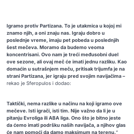
Igramo protiv Partizana. To je utakmica u kojoj mi
znamo njih, a oni znaju nas. Igraju dobro u
poslednje vreme, imaju pet pobeda u poslednjih
šest mečeva. Moramo da budemo veoma
koncentrisani. Ovo nam je treći međusobni duel
ove sezone, ali ovaj meč će imati jednu razliku. Kao
domaćin u sutrašnjem meču, pritisak trijumfa je na
strani Partizana, jer igraju pred svojim navijačima –
rekao je Sferopulos i dodao:
Taktički, nema razlike u načinu na koji igramo ove
mečeve. Isti igrači, isti tim. Nije važno da li je u
pitanju Evroliga ili ABA liga. Ono što je bitno jeste
da ćemo imati podršku naših navijača, a njihov glas
će nam pomoći da damo maksimum na terenu.
“