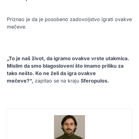
Priznao je da je posobeno zadovoljstvo igrati ovakve
mečeve.
„To je naš život, da igramo ovakve vrste utakmica.
Mislim da smo blagosloveni što imamo priliku za
tako nešto. Ko ne želi da igra ovakve
mečeve?“,
zapitao se na kraju
Sferopulos.