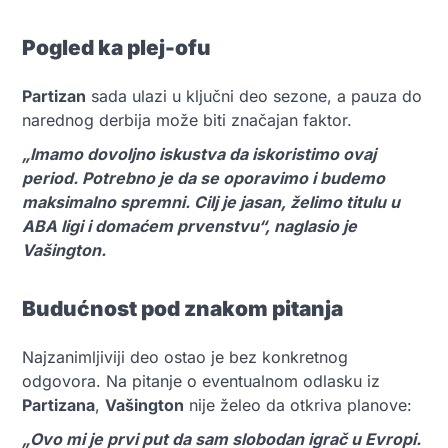
Pogled ka plej-ofu
Partizan
sada ulazi u ključni deo sezone, a pauza do
narednog derbija može biti značajan faktor.
„Imamo dovoljno iskustva da iskoristimo ovaj
period. Potrebno je da se oporavimo i budemo
maksimalno spremni. Cilj je jasan, želimo titulu u
ABA ligi i domaćem prvenstvu“, naglasio je
Vašington.
Budućnost pod znakom pitanja
Najzanimljiviji deo ostao je bez konkretnog
odgovora. Na pitanje o eventualnom odlasku iz
Partizana
,
Vašington
nije želeo da otkriva planove:
„Ovo mi je prvi put da sam slobodan igrač u Evropi.