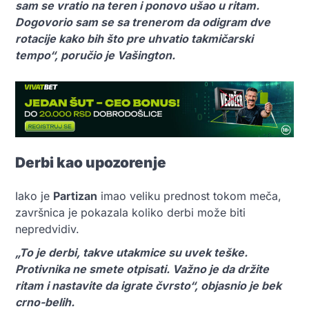
sam se vratio na teren i ponovo ušao u ritam.
Dogovorio sam se sa trenerom da odigram dve
rotacije kako bih što pre uhvatio takmičarski
tempo“, poručio je Vašington.
Derbi kao upozorenje
Iako je
Partizan
imao veliku prednost tokom meča,
završnica je pokazala koliko derbi može biti
nepredvidiv.
„To je derbi, takve utakmice su uvek teške.
Protivnika ne smete otpisati. Važno je da držite
ritam i nastavite da igrate čvrsto“, objasnio je bek
crno-belih.