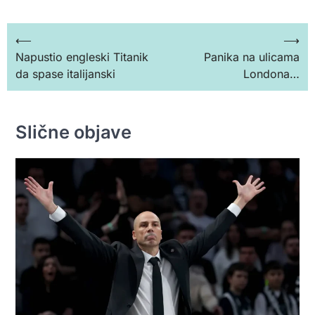
Кретање
⟵
⟶
Napustio engleski Titanik
Panika na ulicama
чланка
da spase italijanski
Londona…
Slične objave