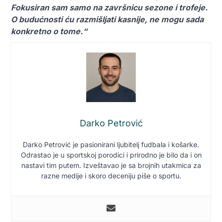
Fokusiran sam samo na završnicu sezone i trofeje.
O budućnosti ću razmišljati kasnije, ne mogu sada
konkretno o tome.“
Darko Petrović
Darko Petrović je pasionirani ljubitelj fudbala i košarke.
Odrastao je u sportskoj porodici i prirodno je bilo da i on
nastavi tim putem. Izveštavao je sa brojnih utakmica za
razne medije i skoro deceniju piše o sportu.