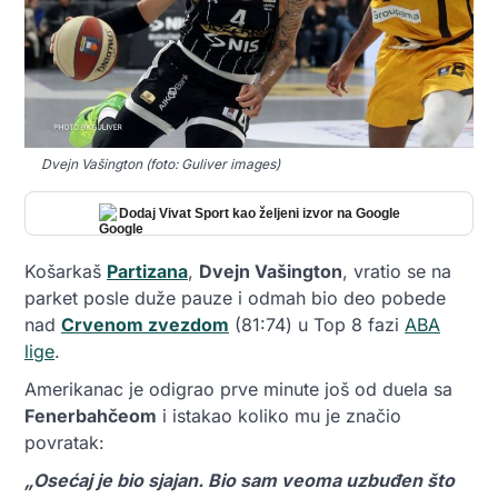
Dvejn Vašington (foto: Guliver images)
Dodaj Vivat Sport kao željeni izvor na Google
Košarkaš
Partizana
,
Dvejn Vašington
, vratio se na
parket posle duže pauze i odmah bio deo pobede
nad
Crvenom zvezdom
(81:74) u Top 8 fazi
ABA
lige
.
Amerikanac je odigrao prve minute još od duela sa
Fenerbahčeom
i istakao koliko mu je značio
povratak:
„Osećaj je bio sjajan. Bio sam veoma uzbuđen što