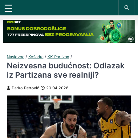
Naslovna
/
Košarka
/
KK Partizan
/
Neizvesna budućnost: Odlazak
iz Partizana sve realniji?
Darko Petrović
20.04.2026