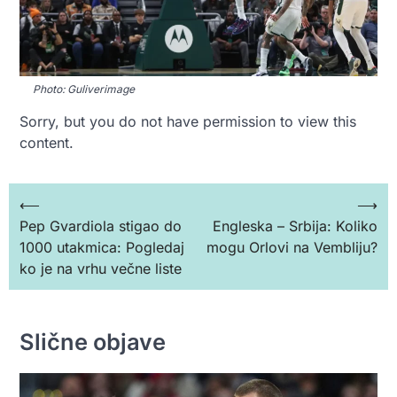
Photo: Guliverimage
Sorry, but you do not have permission to view this
content.
Кретање
⟵
⟶
Pep Gvardiola stigao do
Engleska – Srbija: Koliko
чланка
1000 utakmica: Pogledaj
mogu Orlovi na Vembliju?
ko je na vrhu večne liste
Slične objave