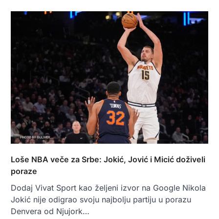
Loše NBA veče za Srbe: Jokić, Jović i Micić doživeli
poraze
Dodaj Vivat Sport kao željeni izvor na Google Nikola
Jokić nije odigrao svoju najbolju partiju u porazu
Denvera od Njujork…