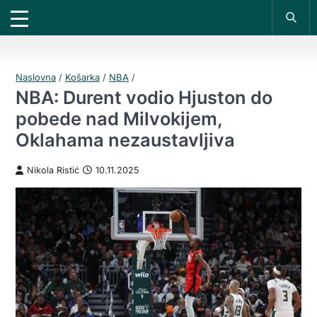
X
*PROMOKOD:
TIKET1000
18+
UPLATI DEPOZIT
DOBIJAŠ TIKET NA
VIVAT
BET
200 RSD
1000 RSD
REGISTRUJ SE
Naslovna
/
Košarka
/
NBA
/
NBA: Durent vodio Hjuston do
pobede nad Milvokijem,
Oklahama nezaustavljiva
Nikola Ristić
10.11.2025