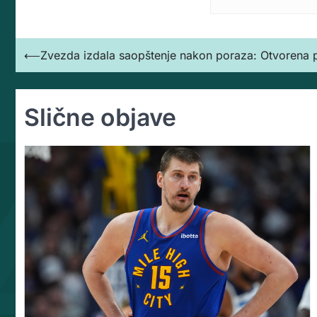
Кретање
⟵
Zvezda izdala saopštenje nakon poraza: Otvorena p
чланка
Slične objave