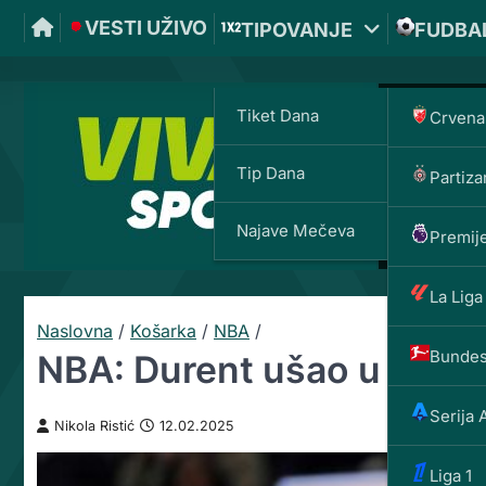
VESTI UŽIVO
TIPOVANJE
FUDBA
Tiket Dana
Crvena
Tip Dana
Partiza
Najave Mečeva
Premije
La Liga
Naslovna
/
Košarka
/
NBA
/
Bundes
NBA: Durent ušao u istorij
Serija 
Nikola Ristić
12.02.2025
Liga 1