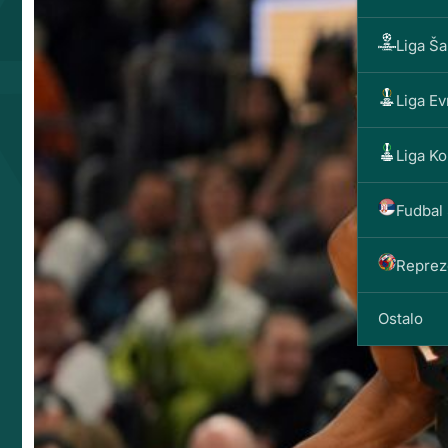
Liga Š
Liga E
Liga Ko
Fudbal 
Reprez
Ostalo