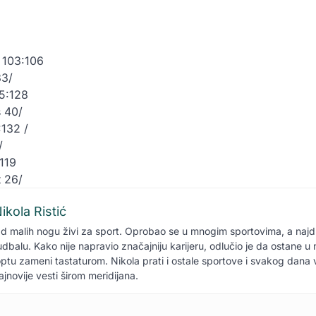
o 103:106
33/
15:128
s 40/
:132 /
/
:119
t 26/
ikola Ristić
d malih nogu živi za sport. Oprobao se u mnogim sportovima, a naj
udbalu. Kako nije napravio značajniju karijeru, odlučio je da ostane 
optu zameni tastaturom. Nikola prati i ostale sportove i svakog dana
ajnovije vesti širom meridijana.