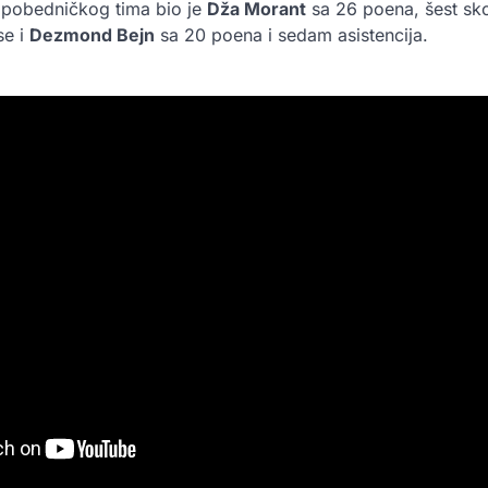
 pobedničkog tima bio je
Dža Morant
sa 26 poena, šest sk
se i
Dezmond Bejn
sa 20 poena i sedam asistencija.