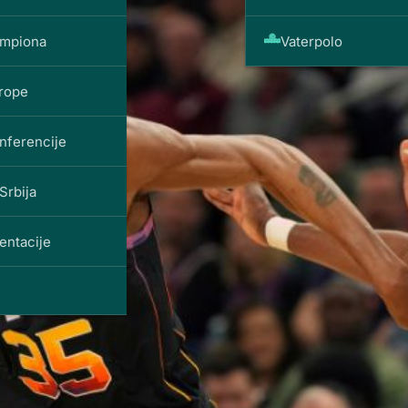
ampiona
Vaterpolo
vrope
nferencije
Srbija
entacije