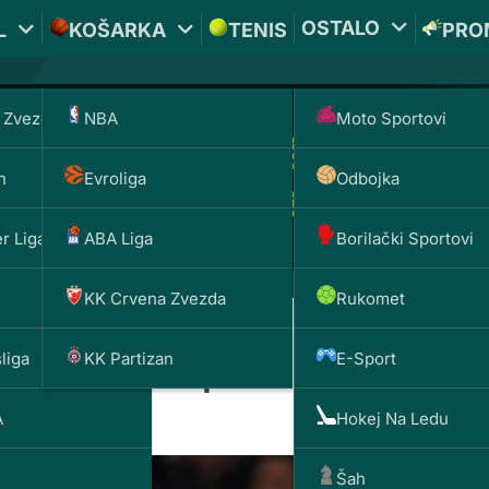
OSTALO
L
KOŠARKA
TENIS
PRO
 Zvezda
NBA
Moto Sportovi
n
Evroliga
Odbojka
r Liga
ABA Liga
Borilački Sportovi
KK Crvena Zvezda
Rukomet
liga
KK Partizan
E-Sport
u, ali Sansi ponovo pali
A
Hokej Na Ledu
Šah