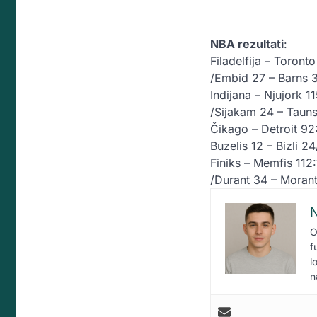
NBA rezultati
:
Filadelfija – Toront
/Embid 27 – Barns 
Indijana – Njujork 1
/Sijakam 24 – Taun
Čikago – Detroit 92
Buzelis 12 – Bizli 24
Finiks – Memfis 112
/Durant 34 – Moran
N
O
f
l
n