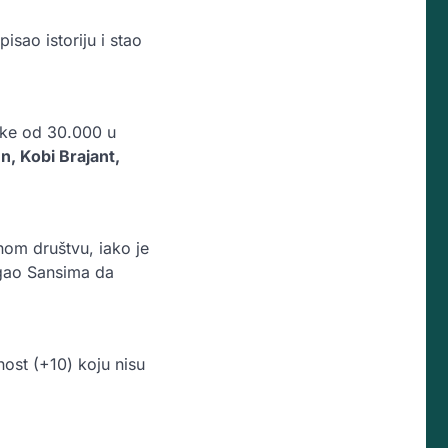
isao istoriju i stao
jke od 30.000 u
n, Kobi Brajant,
om društvu, iako je
ogao Sansima da
nost (+10) koju nisu