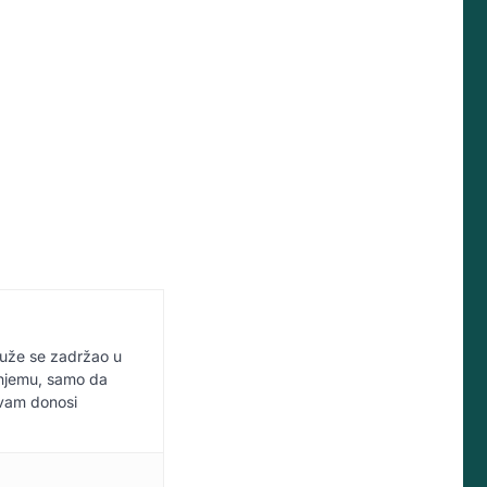
duže se zadržao u
u njemu, samo da
 vam donosi