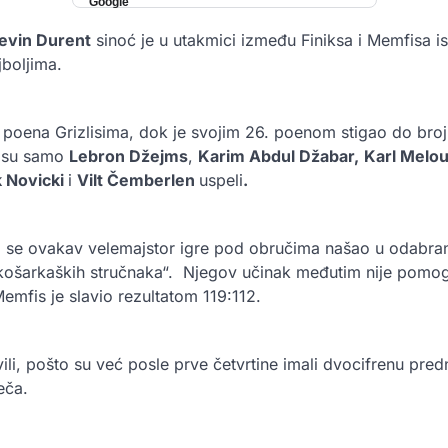
evin Durent
sinoć je u utakmici između Finiksa i Memfisa isp
boljima.
 poena Grizlisima, dok je svojim 26. poenom stigao do bro
o su samo
Lebron Džejms
,
Karim Abdul Džabar,
Karl Melou
k Novicki
i
Vilt Čemberlen
uspeli
.
o se ovakav velemajstor igre pod obručima našao u odabran
 „košarkaških stručnaka“. Njegov učinak međutim nije pom
Memfis je slavio rezultatom 119:112.
avili, pošto su već posle prve četvrtine imali dvocifrenu pred
eča.