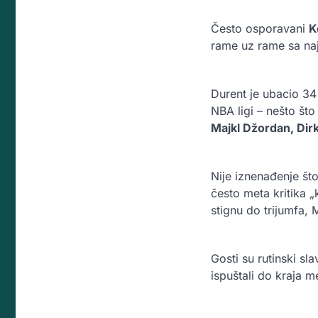
Često osporavani
K
rame uz rame sa naj
Durent je ubacio 34
NBA ligi – nešto št
Majkl Džordan, Dir
Nije iznenađenje št
često meta kritika
stignu do trijumfa, 
Gosti su rutinski sl
ispuštali do kraja m