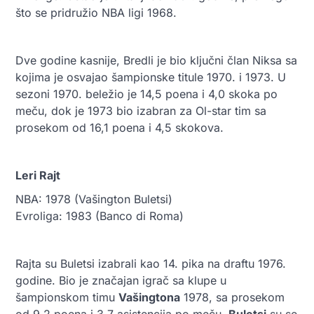
što se pridružio NBA ligi 1968.
Dve godine kasnije, Bredli je bio ključni član Niksa sa
kojima je osvajao šampionske titule 1970. i 1973. U
sezoni 1970. beležio je 14,5 poena i 4,0 skoka po
meču, dok je 1973 bio izabran za Ol-star tim sa
prosekom od 16,1 poena i 4,5 skokova.
Leri Rajt
NBA: 1978 (Vašington Buletsi)
Evroliga: 1983 (Banco di Roma)
Rajta su Buletsi izabrali kao 14. pika na draftu 1976.
godine. Bio je značajan igrač sa klupe u
šampionskom timu
Vašingtona
1978, sa prosekom
od 9,2 poena i 3,7 asistencija po meču.
Buletsi
su se