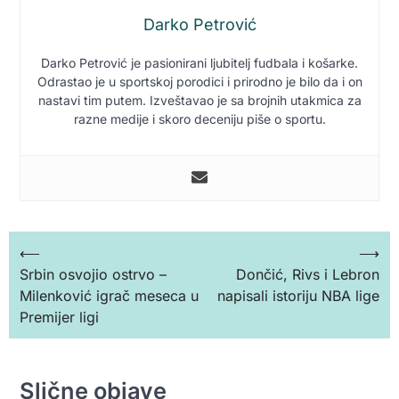
Darko Petrović
Darko Petrović je pasionirani ljubitelj fudbala i košarke.
Odrastao je u sportskoj porodici i prirodno je bilo da i on
nastavi tim putem. Izveštavao je sa brojnih utakmica za
razne medije i skoro deceniju piše o sportu.
Кретање
⟵
⟶
Srbin osvojio ostrvo –
Dončić, Rivs i Lebron
чланка
Milenković igrač meseca u
napisali istoriju NBA lige
Premijer ligi
Slične objave