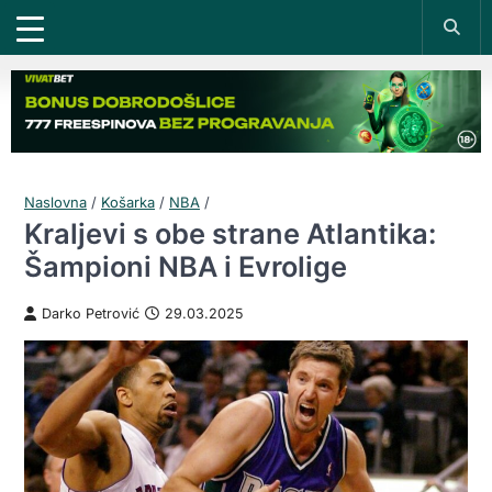
Naslovna
/
Košarka
/
NBA
/
Kraljevi s obe strane Atlantika:
Šampioni NBA i Evrolige
Darko Petrović
29.03.2025