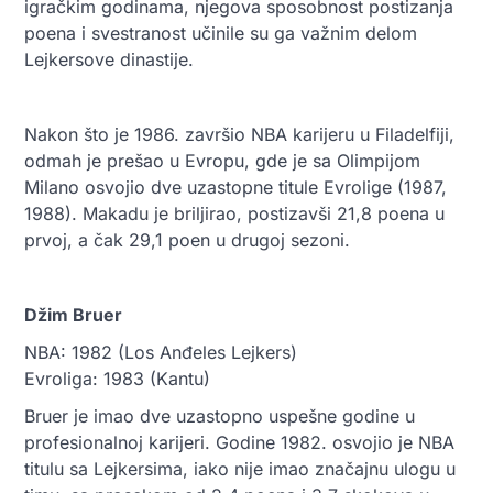
igračkim godinama, njegova sposobnost postizanja
poena i svestranost učinile su ga važnim delom
Lejkersove dinastije.
Nakon što je 1986. završio NBA karijeru u Filadelfiji,
odmah je prešao u Evropu, gde je sa Olimpijom
Milano osvojio dve uzastopne titule Evrolige (1987,
1988). Makadu je briljirao, postizavši 21,8 poena u
prvoj, a čak 29,1 poen u drugoj sezoni.
Džim Bruer
NBA: 1982 (Los Anđeles Lejkers)
Evroliga: 1983 (Kantu)
Bruer je imao dve uzastopno uspešne godine u
profesionalnoj karijeri. Godine 1982. osvojio je NBA
titulu sa Lejkersima, iako nije imao značajnu ulogu u