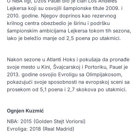
U NBA ligi, Džoš Pauel bio je član Los Anđeles
Lejkersa koji su osvojili šampionske titule 2009. i
2010. godine. Njegov doprinos kao rezervnog
krilnog centra obezbedio je širinu i podršku
šampionskim ambicijama Lejkersa tokom tih sezona,
iako je beležio manje od 2,5 poena po utakmici.
Nakon sezone u Atlanti Hoks i pokušaja da pronađe
svoje mesto u Kini, Švajcarskoj i Portoriku, Pauel je
2013. godine osvojio Evroligu sa Olimpijakosom,
pokazujući svoje sposobnosti na evropskoj sceni sa
prosekom od 5,1 poena i 2,7 skokova po utakmici.
Ognjen Kuzmić
NBA: 2015 (Golden Stejt Voriorsi)
Evroliga: 2018 (Real Madrid)