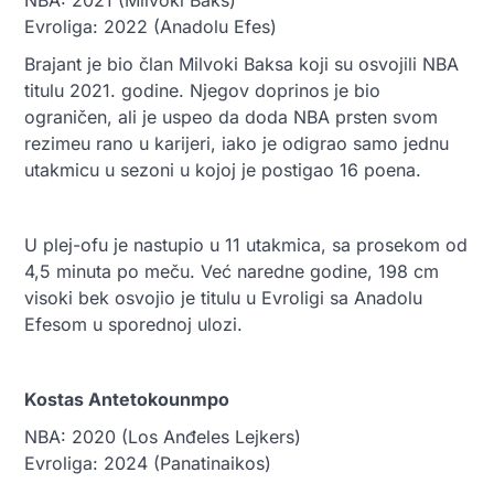
Evroliga: 2022 (Anadolu Efes)
Brajant je bio član Milvoki Baksa koji su osvojili NBA
titulu 2021. godine. Njegov doprinos je bio
ograničen, ali je uspeo da doda NBA prsten svom
rezimeu rano u karijeri, iako je odigrao samo jednu
utakmicu u sezoni u kojoj je postigao 16 poena.
U plej-ofu je nastupio u 11 utakmica, sa prosekom od
4,5 minuta po meču. Već naredne godine, 198 cm
visoki bek osvojio je titulu u Evroligi sa Anadolu
Efesom u sporednoj ulozi.
Kostas Antetokounmpo
NBA: 2020 (Los Anđeles Lejkers)
Evroliga: 2024 (Panatinaikos)