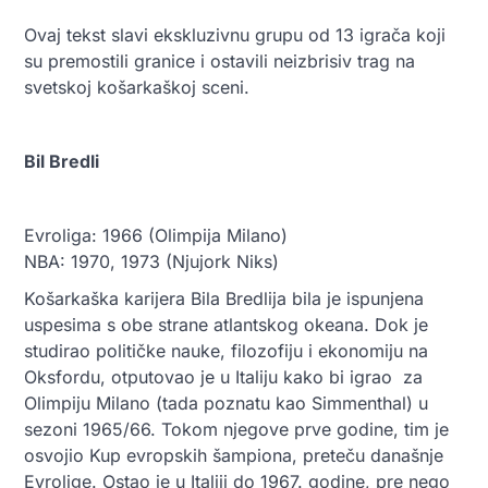
Ovaj tekst slavi ekskluzivnu grupu od 13 igrača koji
su premostili granice i ostavili neizbrisiv trag na
svetskoj košarkaškoj sceni.
Bil Bredli
Evroliga: 1966 (Olimpija Milano)
NBA: 1970, 1973 (Njujork Niks)
Košarkaška karijera Bila Bredlija bila je ispunjena
uspesima s obe strane atlantskog okeana. Dok je
studirao političke nauke, filozofiju i ekonomiju na
Oksfordu, otputovao je u Italiju kako bi igrao za
Olimpiju Milano (tada poznatu kao Simmenthal) u
sezoni 1965/66. Tokom njegove prve godine, tim je
osvojio Kup evropskih šampiona, preteču današnje
Evrolige. Ostao je u Italiji do 1967. godine, pre nego