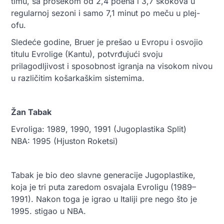
timu, sa prosekom od 2,4 poena i 3,7 skokova u
regularnoj sezoni i samo 7,1 minut po meču u plej-
ofu.
Sledeće godine, Bruer je prešao u Evropu i osvojio
titulu Evrolige (Kantu), potvrđujući svoju
prilagodljivost i sposobnost igranja na visokom nivou
u različitim košarkaškim sistemima.
Žan Tabak
Evroliga: 1989, 1990, 1991 (Jugoplastika Split)
NBA: 1995 (Hjuston Roketsi)
Tabak je bio deo slavne generacije Jugoplastike,
koja je tri puta zaredom osvajala Evroligu (1989–
1991). Nakon toga je igrao u Italiji pre nego što je
1995. stigao u NBA.