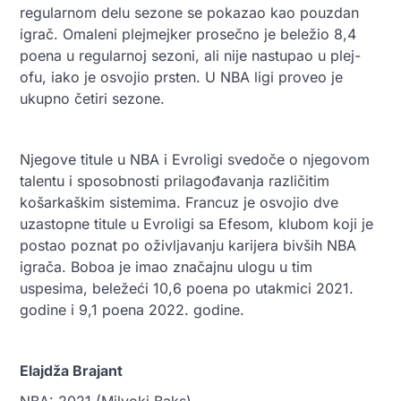
regularnom delu sezone se pokazao kao pouzdan
igrač. Omaleni plejmejker prosečno je beležio 8,4
poena u regularnoj sezoni, ali nije nastupao u plej-
ofu, iako je osvojio prsten. U NBA ligi proveo je
ukupno četiri sezone.
Njegove titule u NBA i Evroligi svedoče o njegovom
talentu i sposobnosti prilagođavanja različitim
košarkaškim sistemima. Francuz je osvojio dve
uzastopne titule u Evroligi sa Efesom, klubom koji je
postao poznat po oživljavanju karijera bivših NBA
igrača. Boboa je imao značajnu ulogu u tim
uspesima, beležeći 10,6 poena po utakmici 2021.
godine i 9,1 poena 2022. godine.
Elajdža Brajant
NBA: 2021 (Milvoki Baks)