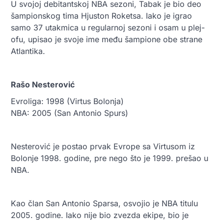
U svojoj debitantskoj NBA sezoni, Tabak je bio deo
šampionskog tima Hjuston Roketsa. Iako je igrao
samo 37 utakmica u regularnoj sezoni i osam u plej-
ofu, upisao je svoje ime među šampione obe strane
Atlantika.
Rašo Nesterović
Evroliga: 1998 (Virtus Bolonja)
NBA: 2005 (San Antonio Spurs)
Nesterović je postao prvak Evrope sa Virtusom iz
Bolonje 1998. godine, pre nego što je 1999. prešao u
NBA.
Kao član San Antonio Sparsa, osvojio je NBA titulu
2005. godine. Iako nije bio zvezda ekipe, bio je