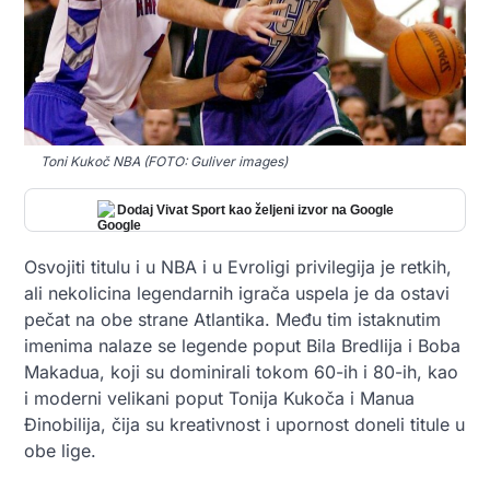
Toni Kukoč NBA (FOTO: Guliver images)
Dodaj Vivat Sport kao željeni izvor na Google
Osvojiti titulu i u NBA i u Evroligi privilegija je retkih,
ali nekolicina legendarnih igrača uspela je da ostavi
pečat na obe strane Atlantika. Među tim istaknutim
imenima nalaze se legende poput Bila Bredlija i Boba
Makadua, koji su dominirali tokom 60-ih i 80-ih, kao
i moderni velikani poput Tonija Kukoča i Manua
Đinobilija, čija su kreativnost i upornost doneli titule u
obe lige.