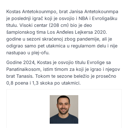
Kostas Antetokounmpo, brat Janisa Antetokounmpa
je poslednji igrač koji je osvojio i NBA i Evroligašku
titulu. Visoki centar (208 cm) bio je deo
šampionskog tima Los Anđeles Lejkersa 2020.
godine u sezoni skraćenoj zbog pandemije, ali je
odigrao samo pet utakmica u regularnom delu i nije
nastupao u plej-ofu.
Godine 2024, Kostas je osvojio titulu Evrolige sa
Panatinaikosom, istim timom za koji je igrao i njegov
brat Tanasis. Tokom te sezone beležio je prosečno
0,8 poena i 1,3 skoka po utakmici.