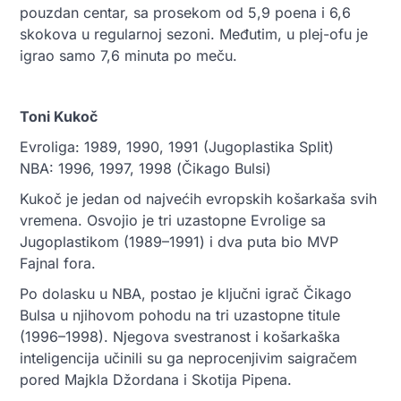
pouzdan centar, sa prosekom od 5,9 poena i 6,6
skokova u regularnoj sezoni. Međutim, u plej-ofu je
igrao samo 7,6 minuta po meču.
Toni Kukoč
Evroliga: 1989, 1990, 1991 (Jugoplastika Split)
NBA: 1996, 1997, 1998 (Čikago Bulsi)
Kukoč je jedan od najvećih evropskih košarkaša svih
vremena. Osvojio je tri uzastopne Evrolige sa
Jugoplastikom (1989–1991) i dva puta bio MVP
Fajnal fora.
Po dolasku u NBA, postao je ključni igrač Čikago
Bulsa u njihovom pohodu na tri uzastopne titule
(1996–1998). Njegova svestranost i košarkaška
inteligencija učinili su ga neprocenjivim saigračem
pored Majkla Džordana i Skotija Pipena.