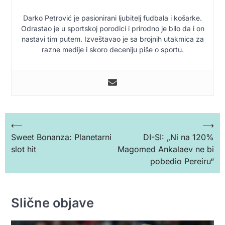
Darko Petrović je pasionirani ljubitelj fudbala i košarke.
Odrastao je u sportskoj porodici i prirodno je bilo da i on
nastavi tim putem. Izveštavao je sa brojnih utakmica za
razne medije i skoro deceniju piše o sportu.
Кретање
⟵
⟶
Sweet Bonanza: Planetarni
DI-SI: „Ni na 120%
чланка
slot hit
Magomed Ankalaev ne bi
pobedio Pereiru“
Slične objave