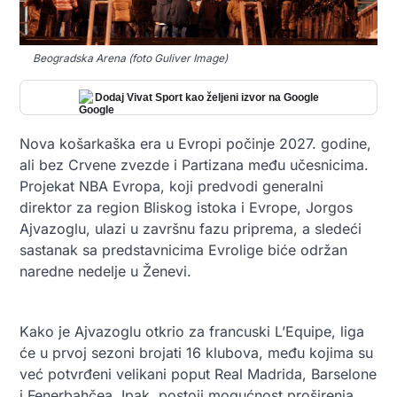
Beogradska Arena (foto Guliver Image)
Dodaj Vivat Sport kao željeni izvor na Google
Nova košarkaška era u Evropi počinje 2027. godine,
ali bez Crvene zvezde i Partizana među učesnicima.
Projekat NBA Evropa, koji predvodi generalni
direktor za region Bliskog istoka i Evrope, Jorgos
Ajvazoglu, ulazi u završnu fazu priprema, a sledeći
sastanak sa predstavnicima Evrolige biće održan
naredne nedelje u Ženevi.
Kako je Ajvazoglu otkrio za francuski L’Equipe, liga
će u prvoj sezoni brojati 16 klubova, među kojima su
već potvrđeni velikani poput Real Madrida, Barselone
i Fenerbahčea. Ipak, postoji mogućnost proširenja