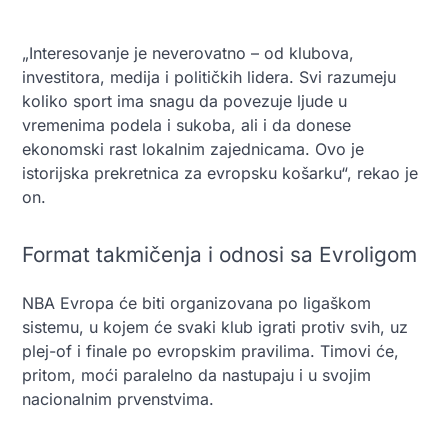
„Interesovanje je neverovatno – od klubova,
investitora, medija i političkih lidera. Svi razumeju
koliko sport ima snagu da povezuje ljude u
vremenima podela i sukoba, ali i da donese
ekonomski rast lokalnim zajednicama. Ovo je
istorijska prekretnica za evropsku košarku“, rekao je
on.
Format takmičenja i odnosi sa Evroligom
NBA Evropa će biti organizovana po ligaškom
sistemu, u kojem će svaki klub igrati protiv svih, uz
plej-of i finale po evropskim pravilima. Timovi će,
pritom, moći paralelno da nastupaju i u svojim
nacionalnim prvenstvima.