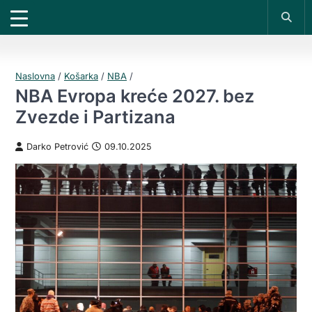
X
*PROMOKOD:
TIKET1000
18+
UPLATI DEPOZIT
DOBIJAŠ TIKET NA
VIVAT
BET
200 RSD
1000 RSD
REGISTRUJ SE
Naslovna
/
Košarka
/
NBA
/
NBA Evropa kreće 2027. bez
Zvezde i Partizana
Darko Petrović
09.10.2025