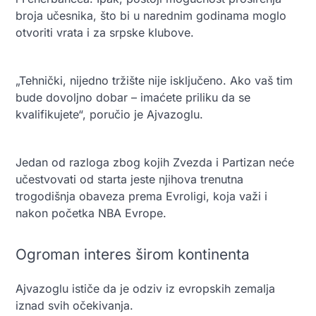
broja učesnika, što bi u narednim godinama moglo
otvoriti vrata i za srpske klubove.
„Tehnički, nijedno tržište nije isključeno. Ako vaš tim
bude dovoljno dobar – imaćete priliku da se
kvalifikujete“, poručio je Ajvazoglu.
Jedan od razloga zbog kojih Zvezda i Partizan neće
učestvovati od starta jeste njihova trenutna
trogodišnja obaveza prema Evroligi, koja važi i
nakon početka NBA Evrope.
Ogroman interes širom kontinenta
Ajvazoglu ističe da je odziv iz evropskih zemalja
iznad svih očekivanja.