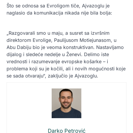
Što se odnosa sa Evroligom tiče, Ajvazoglu je
naglasio da komunikacija nikada nije bila bolja:
„Razgovarali smo u maju, a susret sa izvršnim
direktorom Evrolige, Paulijusom Motiejunasom, u
Abu Dabiju bio je veoma konstruktivan. Nastavljamo
dijalog i sledeće nedelje u Ženevi. Delimo iste
vrednosti i razumevanje evropske košarke – i
problema koji su je kočili, ali i novih mogućnosti koje
se sada otvaraju“, zaključio je Ajvazoglu.
Darko Petrović