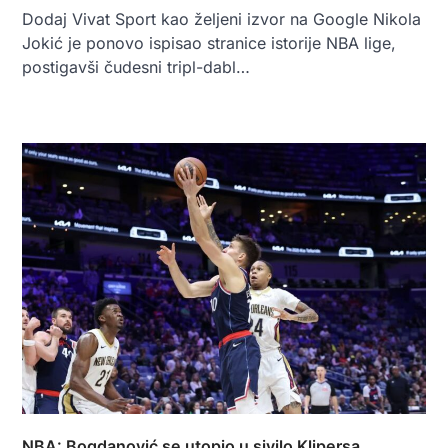
Dodaj Vivat Sport kao željeni izvor na Google Nikola
Jokić je ponovo ispisao stranice istorije NBA lige,
postigavši čudesni tripl-dabl…
NBA: Bogdanović se utopio u sivilo Klipersa,