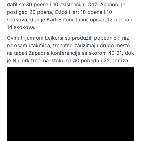
dabl sa 39 poena i 10 asistencija. Odži Anunobi je
postigao 20 poena, Džoš Hart 18 poena i 10
skokova, dok je Karl-Entoni Tauns upisao 12 poena i
14 skokova.
Ovim trijumfom Lejkersi su produžili pobednički niz
na osam utakmica, trenutno zauzimaju drugo mesto
na tabeli Zapadne konferencije sa skorom 40-21, dok
je Njujork treći na Istoku sa 40 pobeda i 22 poraza.