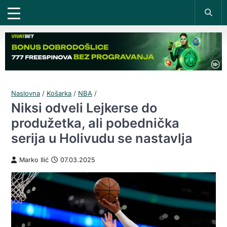
Naslovna
/
Košarka
/
NBA
/
Niksi odveli Lejkerse do
produžetka, ali pobednička
serija u Holivudu se nastavlja
Marko Ilić
07.03.2025