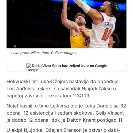
Luka protiv Niksa (foto: Guliver images)
Dodaj Vivat Sport kao željeni izvor na Google
Holivudski hit Luka-Džejms nastavlja da pobeđuje!
Los Anđeles Lejkersi su savladali Njujork Nikse u
napetoj završnici, rezultatom 113:109.
Najefikasniji u timu Lejkersa bio je Luka Dončić sa 32
poena, 12 asistencija i sedam skokova. Gejb Vinsent
je dodao 12 poena, dok je Dalton Kneht postigao 11.
U ekipi Njujorka, Džejlen Branson je ostvario dabl-