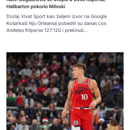
Halibarton pokorio Milvoki
Dodaj Vivat Sport kao željeni izvor na Google
Košarkaši Nju Orleansa pobedili su danas Los
Anđeles Kliperse 127:120 i prekinuli…