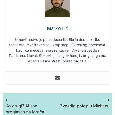
Marko Ilić
U novinarstvu je punu deceniju. Bio je deo nekoliko
redakcija, izveštavao sa Evropskog i Svetskog prvenstva,
kao i sa mečeva reprezentacije i Crvene zvezde i
Partizana. Novak Đoković je njegov heroj i zbog njega mu
je tenis velika strast, pored fudbala.
Кретање
⟵
⟶
Ko drugi? Alison
Zvezdin potop u Minhenu
чланка
proglašen za igrača