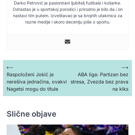
Darko Petrović je pasionirani ljubitelj fudbala i košarke.
Odrastao je u sportskoj porodici i prirodno je bilo da i on
nastavi tim putem. Izveštavao je sa brojnih utakmica za
razne medije i skoro deceniju piše o sportu.
Кретање
⟵
⟶
Raspoloženi Jokić je
ABA liga: Partizan bez
чланка
nerešiva jednačina, ovakvi
stresa, Zvezda bez prava
Nagetsi mogu do titule
na kiks
Slične objave