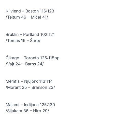
Klivlend – Boston 116:123
/Tejtum 46 – Mičel 41/
Bruklin – Portland 102:121
/Tomas 16 – Šarp/
Čikago – Toronto 125:115pp
/Vajt 24 – Barns 24/
Memfis – Njujork 113:114
/Morant 25 – Branson 23/
Majami – Indijana 125:120
/Sijakam 36 – Hiro 29/