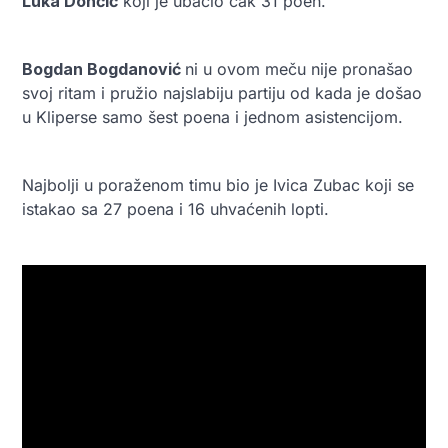
Luka
Dončić
koji je ubacio čak 31 poen.
Bogdan Bogdanović
ni u ovom meču nije pronašao
svoj ritam i pružio najslabiju partiju od kada je došao
u Kliperse samo šest poena i jednom asistencijom.
Najbolji u poraženom timu bio je Ivica Zubac koji se
istakao sa 27 poena i 16 uhvaćenih lopti.