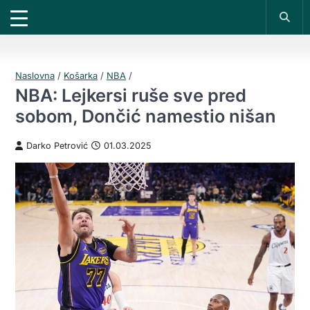
X
*PROMOKOD:
TIKET1000
18+
UPLATI DEPOZIT
DOBIJAŠ TIKET NA
VIVAT
BET
200 RSD
1000 RSD
REGISTRUJ SE
Naslovna
/
Košarka
/
NBA
/
NBA: Lejkersi ruše sve pred
sobom, Dončić namestio nišan
Darko Petrović
01.03.2025