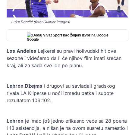
Luka Dončić (foto: Guliver images)
Dodaj Vivat Sport kao željeni izvor na Google
Los
Anđeles
Lejkersi
su pravi holivudski hit ove
sezone i videćemo da li će njihov film imati srećan
kraj, ali za sada sve ide po planu.
Lebron Džejms
i drugovi su savladali gradskog
rivala LA Kliperse u noći između petka i subote
rezultatom 106:102.
Lebron
je imao još jedno efikasno veče sa 28 poena
i 13 asistencija, a nišan je na ovom susretu namestio i