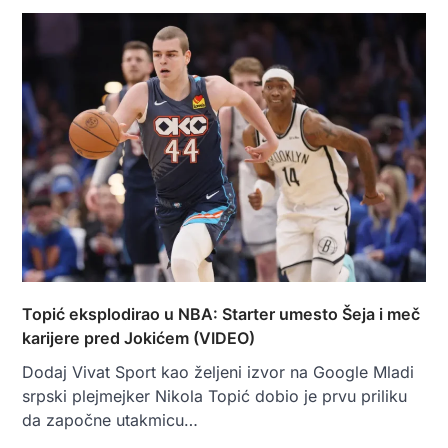
Topić eksplodirao u NBA: Starter umesto Šeja i meč
karijere pred Jokićem (VIDEO)
Dodaj Vivat Sport kao željeni izvor na Google Mladi
srpski plejmejker Nikola Topić dobio je prvu priliku
da započne utakmicu…