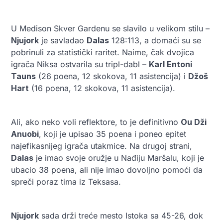
U Medison Skver Gardenu se slavilo u velikom stilu –
Njujork
je savladao
Dalas
128:113, a domaći su se
pobrinuli za statistički raritet. Naime, čak dvojica
igrača Niksa ostvarila su tripl-dabl –
Karl Entoni
Tauns
(26 poena, 12 skokova, 11 asistencija) i
Džoš
Hart
(16 poena, 12 skokova, 11 asistencija).
Ali, ako neko voli reflektore, to je definitivno
Ou Dži
Anuobi
, koji je upisao 35 poena i poneo epitet
najefikasnijeg igrača utakmice. Na drugoj strani,
Dalas
je imao svoje oružje u Nađiju Maršalu, koji je
ubacio 38 poena, ali nije imao dovoljno pomoći da
spreči poraz tima iz Teksasa.
Njujork
sada drži treće mesto Istoka sa 45-26, dok