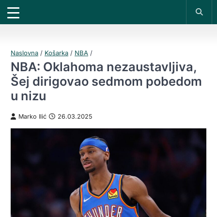
X
*PROMOKOD:
TIKET1000
18+
DOBIJAŠ TIKET NA
VIVAT
BET
1000 RSD
200 RSD
UPLATI DEPOZIT
REGISTRUJ SE
Naslovna
/
Košarka
/
NBA
/
NBA: Oklahoma nezaustavljiva,
Šej dirigovao sedmom pobedom
u nizu
Marko Ilić
26.03.2025