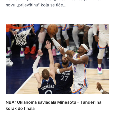
novu „prljavštinu“ koja se tiče…
NBA: Oklahoma savladala Minesotu – Tanderi na
korak do finala