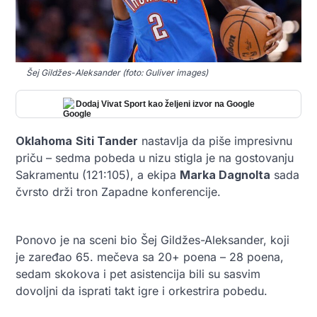
Šej Gildžes-Aleksander (foto: Guliver images)
Dodaj Vivat Sport kao željeni izvor na Google
Oklahoma
Siti Tander
nastavlja da piše impresivnu
priču – sedma pobeda u nizu stigla je na gostovanju
Sakramentu (121:105), a ekipa
Marka Dagnolta
sada
čvrsto drži tron Zapadne konferencije.
Ponovo je na sceni bio Šej Gildžes-Aleksander, koji
je zaređao 65. mečeva sa 20+ poena – 28 poena,
sedam skokova i pet asistencija bili su sasvim
dovoljni da isprati takt igre i orkestrira pobedu.