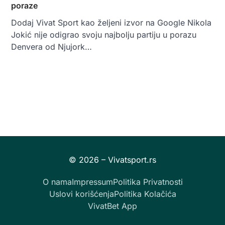
poraze
Dodaj Vivat Sport kao željeni izvor na Google Nikola
Jokić nije odigrao svoju najbolju partiju u porazu
Denvera od Njujork…
O nama
Impressum
Politika Privatnosti
Uslovi korišćenja
Politika Kolačića
VivatBet App