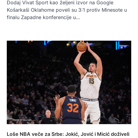
Dodaj Vivat Sport kao željeni izvor na Google
Košarkaši Oklahome poveli su 3:1 protiv Minesote u
finalu Zapadne konferencije u…
Loše NBA veče za Srbe: Jokić, Jović i Micić doživeli