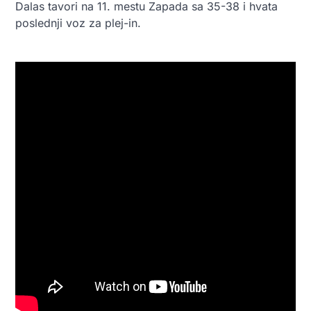
Dalas tavori na 11. mestu Zapada sa 35-38 i hvata
poslednji voz za plej-in.