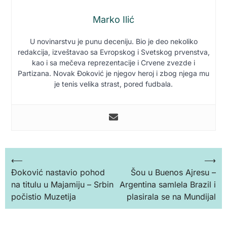
Marko Ilić
U novinarstvu je punu deceniju. Bio je deo nekoliko
redakcija, izveštavao sa Evropskog i Svetskog prvenstva,
kao i sa mečeva reprezentacije i Crvene zvezde i
Partizana. Novak Đoković je njegov heroj i zbog njega mu
je tenis velika strast, pored fudbala.
Кретање
⟵
⟶
Đoković nastavio pohod
Šou u Buenos Ajresu –
чланка
na titulu u Majamiju – Srbin
Argentina samlela Brazil i
počistio Muzetija
plasirala se na Mundijal