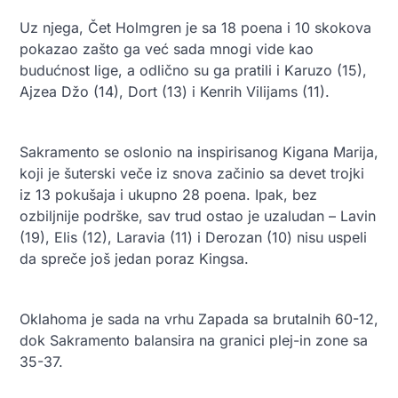
Uz njega, Čet Holmgren je sa 18 poena i 10 skokova
pokazao zašto ga već sada mnogi vide kao
budućnost lige, a odlično su ga pratili i Karuzo (15),
Ajzea Džo (14), Dort (13) i Kenrih Vilijams (11).
Sakramento se oslonio na inspirisanog Kigana Marija,
koji je šuterski veče iz snova začinio sa devet trojki
iz 13 pokušaja i ukupno 28 poena. Ipak, bez
ozbiljnije podrške, sav trud ostao je uzaludan – Lavin
(19), Elis (12), Laravia (11) i Derozan (10) nisu uspeli
da spreče još jedan poraz Kingsa.
Oklahoma je sada na vrhu Zapada sa brutalnih 60-12,
dok Sakramento balansira na granici plej-in zone sa
35-37.