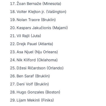
Žoan Bernaže (Minesota)
Volter Klejton jr. (Vašington)
Nolan Traore (Bruklin)
Kaspars Jakučionis (Majami)
Vil Rajli (Juta)
Drejk Pauel (Atlanta)
Asa Njuel (Nju Orleans)
Nik Kliford (Oklahoma)
Džesi Ričardson (Orlando)
Ben Saraf (Bruklin)
Deni Volf (Bruklin)
Hugo Gonzales (Boston)
Lijam Mekinli (Finiks)