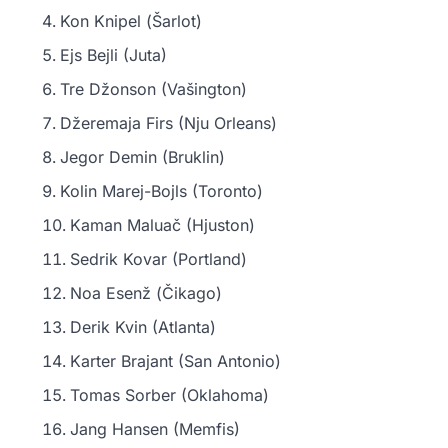
Kon Knipel (Šarlot)
Ejs Bejli (Juta)
Tre Džonson (Vašington)
Džeremaja Firs (Nju Orleans)
Jegor Demin (Bruklin)
Kolin Marej-Bojls (Toronto)
Kaman Maluač (Hjuston)
Sedrik Kovar (Portland)
Noa Esenž (Čikago)
Derik Kvin (Atlanta)
Karter Brajant (San Antonio)
Tomas Sorber (Oklahoma)
Jang Hansen (Memfis)