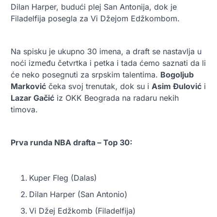
Dilan Harper, budući plej San Antonija, dok je
Filadelfija posegla za Vi Džejom Edžkombom.
Na spisku je ukupno 30 imena, a draft se nastavlja u
noći između četvrtka i petka i tada ćemo saznati da li
će neko posegnuti za srpskim talentima.
Bogoljub
Marković
čeka svoj trenutak, dok su i
Asim Đulović
i
Lazar Gačić
iz OKK Beograda na radaru nekih
timova.
Prva runda NBA drafta – Top 30:
Kuper Fleg (Dalas)
Dilan Harper (San Antonio)
Vi Džej Edžkomb (Filadelfija)