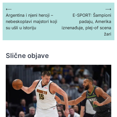
Кретање
⟵
⟶
Argentina i njeni heroji –
E-SPORT: Šampioni
чланка
nebeskoplavi majstori koji
padaju, Amerika
su ušli u istoriju
iznenađuje, plej-of scena
žari
Slične objave