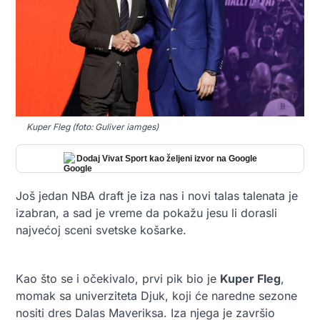
Kuper Fleg (foto: Guliver iamges)
Dodaj Vivat Sport kao željeni izvor na Google
Još jedan NBA draft je iza nas i novi talas talenata je
izabran, a sad je vreme da pokažu jesu li dorasli
najvećoj sceni svetske košarke.
Kao što se i očekivalo, prvi pik bio je
Kuper Fleg
,
momak sa univerziteta Djuk, koji će naredne sezone
nositi dres Dalas Maveriksa. Iza njega je završio