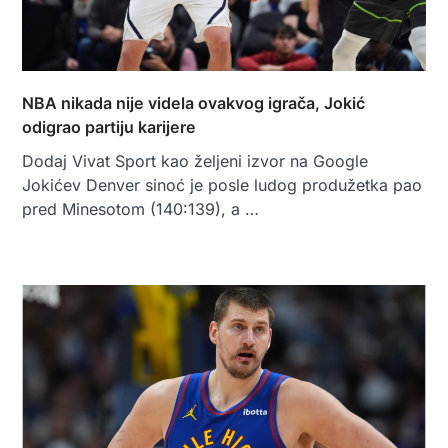
NBA nikada nije videla ovakvog igrača, Jokić
odigrao partiju karijere
Dodaj Vivat Sport kao željeni izvor na Google
Jokićev Denver sinoć je posle ludog produžetka pao
pred Minesotom (140:139), a …