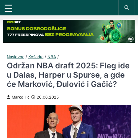
Naslovna
/
Košarka
/
NBA
/
Održan NBA draft 2025: Fleg ide
u Dalas, Harper u Spurse, a gde
će Marković, Đulović i Gačić?
Marko Ilić
26.06.2025