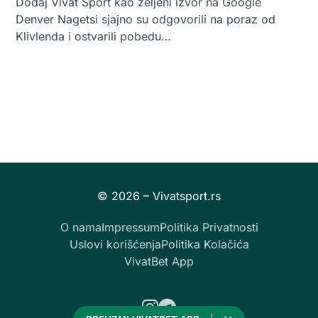
Dodaj Vivat Sport kao željeni izvor na Google
Denver Nagetsi sjajno su odgovorili na poraz od
Klivlenda i ostvarili pobedu…
O nama
Impressum
Politika Privatnosti
Uslovi korišćenja
Politika Kolačića
VivatBet App
Instagram
Telegram