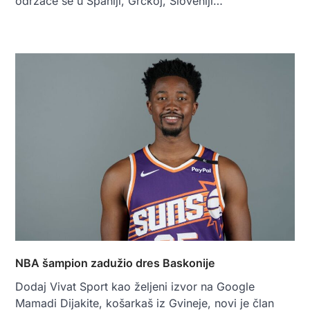
održaće se u Španiji, Grčkoj, Sloveniji…
NBA šampion zadužio dres Baskonije
Dodaj Vivat Sport kao željeni izvor na Google
Mamadi Dijakite, košarkaš iz Gvineje, novi je član