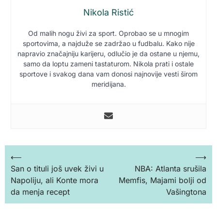
Nikola Ristić
Od malih nogu živi za sport. Oprobao se u mnogim
sportovima, a najduže se zadržao u fudbalu. Kako nije
napravio značajniju karijeru, odlučio je da ostane u njemu,
samo da loptu zameni tastaturom. Nikola prati i ostale
sportove i svakog dana vam donosi najnovije vesti širom
meridijana.
Кретање
⟵
⟶
San o tituli još uvek živi u
NBA: Atlanta srušila
чланка
Napoliju, ali Konte mora
Memfis, Majami bolji od
da menja recept
Vašingtona