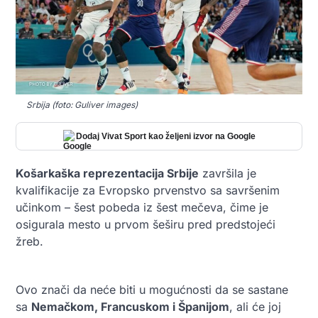
Srbija (foto: Guliver images)
Dodaj Vivat Sport kao željeni izvor na Google
Košarkaška reprezentacija Srbije
završila je
kvalifikacije za Evropsko prvenstvo sa savršenim
učinkom – šest pobeda iz šest mečeva, čime je
osigurala mesto u prvom šeširu pred predstojeći
žreb.
Ovo znači da neće biti u mogućnosti da se sastane
sa
Nemačkom, Francuskom i Španijom
, ali će joj