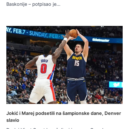
Baskonije – potpisao je…
Jokić i Marej podsetili na šampionske dane, Denver
slavio