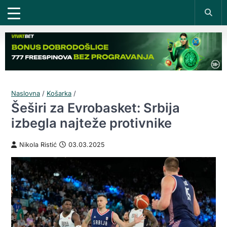
Naslovna
/
Košarka
/
Šeširi za Evrobasket: Srbija
izbegla najteže protivnike
Nikola Ristić
03.03.2025