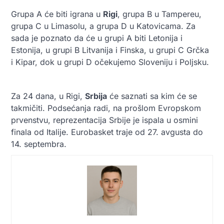
Grupa A će biti igrana u
Rigi
, grupa B u Tampereu,
grupa C u Limasolu, a grupa D u Katovicama. Za
sada je poznato da će u grupi A biti Letonija i
Estonija, u grupi B Litvanija i Finska, u grupi C Grčka
i Kipar, dok u grupi D očekujemo Sloveniju i Poljsku.
Za 24 dana, u Rigi,
Srbija
će saznati sa kim će se
takmičiti. Podsećanja radi, na prošlom Evropskom
prvenstvu, reprezentacija Srbije je ispala u osmini
finala od Italije. Eurobasket traje od 27. avgusta do
14. septembra.