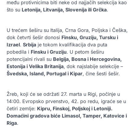
među protivnicima biti neke od najjačih selekcija kao
što su
Letonija, Litvanija, Slovenija ili Grčka
.
U trećem šeširu su Italija, Crna Gora, Poljska i Češka,
dok četvrti šešir donosi
Finsku, Gruziju, Tursku i
Izrael
.
Srbija
je tokom kvalifikacija dva puta
pobedila i
Finsku i Gruziju
. U petom šeširu
potencijalni rivali su
Belgija, Bosna i Hercegovina,
Estonija i Velika Britanija
, dok najslabije selekcije –
Švedska, Island, Portugal i Kipar
, čine šesti šešir.
Žreb, koji će se održati 27. marta u Rigi, počinje u
14:00. Evropsko prvenstvo, 42. po redu, igraće se u
četiri zemlje:
Kipru, Finskoj, Poljskoj i Letoniji.
Domaćini gradova biće Limasol, Tamper, Katovice i
Riga
.