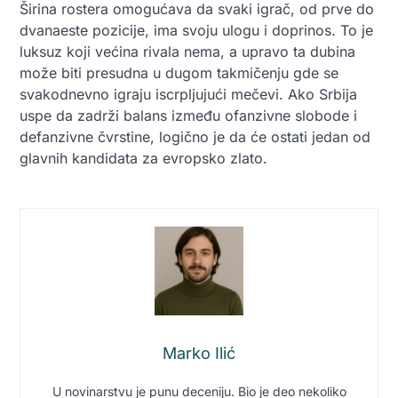
Širina rostera omogućava da svaki igrač, od prve do
dvanaeste pozicije, ima svoju ulogu i doprinos. To je
luksuz koji većina rivala nema, a upravo ta dubina
može biti presudna u dugom takmičenju gde se
svakodnevno igraju iscrpljujući mečevi. Ako Srbija
uspe da zadrži balans između ofanzivne slobode i
defanzivne čvrstine, logično je da će ostati jedan od
glavnih kandidata za evropsko zlato.
Marko Ilić
U novinarstvu je punu deceniju. Bio je deo nekoliko