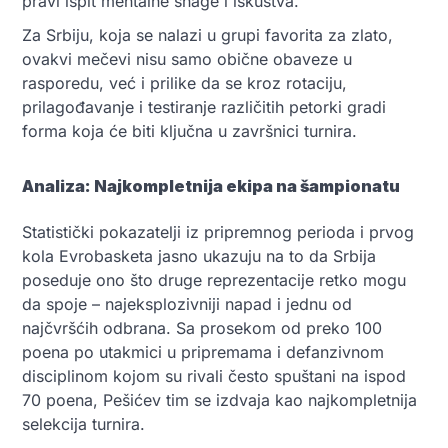
pravi ispit mentalne snage i iskustva.
Za Srbiju, koja se nalazi u grupi favorita za zlato,
ovakvi mečevi nisu samo obične obaveze u
rasporedu, već i prilike da se kroz rotaciju,
prilagođavanje i testiranje različitih petorki gradi
forma koja će biti ključna u završnici turnira.
Analiza: Najkompletnija ekipa na šampionatu
Statistički pokazatelji iz pripremnog perioda i prvog
kola Evrobasketa jasno ukazuju na to da Srbija
poseduje ono što druge reprezentacije retko mogu
da spoje – najeksplozivniji napad i jednu od
najčvršćih odbrana. Sa prosekom od preko 100
poena po utakmici u pripremama i defanzivnom
disciplinom kojom su rivali često spuštani na ispod
70 poena, Pešićev tim se izdvaja kao najkompletnija
selekcija turnira.