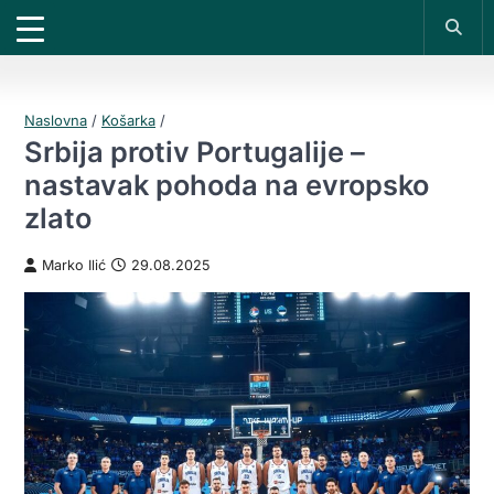
X
*PROMOKOD:
TIKET1000
18+
UPLATI DEPOZIT
DOBIJAŠ TIKET NA
VIVAT
BET
200 RSD
1000 RSD
REGISTRUJ SE
Naslovna
/
Košarka
/
Srbija protiv Portugalije –
nastavak pohoda na evropsko
zlato
Marko Ilić
29.08.2025