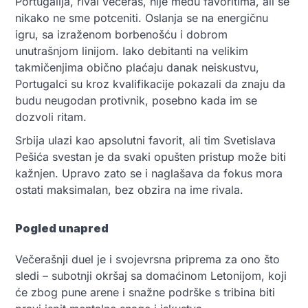
Portugalija, rival večeras, nije među favoritima, ali se
nikako ne sme potceniti. Oslanja se na energičnu
igru, sa izraženom borbenošću i dobrom
unutrašnjom linijom. Iako debitanti na velikim
takmičenjima obično plaćaju danak neiskustvu,
Portugalci su kroz kvalifikacije pokazali da znaju da
budu neugodan protivnik, posebno kada im se
dozvoli ritam.
Srbija ulazi kao apsolutni favorit, ali tim Svetislava
Pešića svestan je da svaki opušten pristup može biti
kažnjen. Upravo zato se i naglašava da fokus mora
ostati maksimalan, bez obzira na ime rivala.
Pogled unapred
Večerašnji duel je i svojevrsna priprema za ono što
sledi – subotnji okršaj sa domaćinom Letonijom, koji
će zbog pune arene i snažne podrške s tribina biti