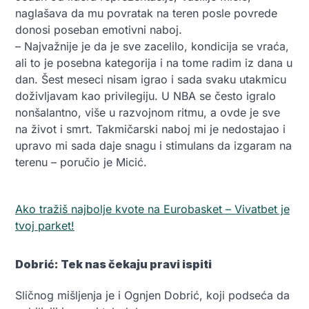
naglašava da mu povratak na teren posle povrede
donosi poseban emotivni naboj.
– Najvažnije je da je sve zacelilo, kondicija se vraća,
ali to je posebna kategorija i na tome radim iz dana u
dan. Šest meseci nisam igrao i sada svaku utakmicu
doživljavam kao privilegiju. U NBA se često igralo
nonšalantno, više u razvojnom ritmu, a ovde je sve
na život i smrt. Takmičarski naboj mi je nedostajao i
upravo mi sada daje snagu i stimulans da izgaram na
terenu – poručio je Micić.
Ako tražiš najbolje kvote na Eurobasket – Vivatbet je
tvoj parket!
Dobrić: Tek nas čekaju pravi ispiti
Sličnog mišljenja je i Ognjen Dobrić, koji podseća da