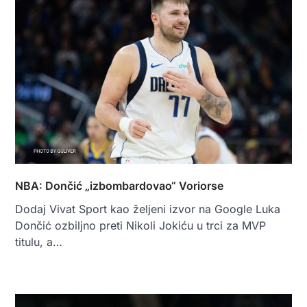
NBA: Dončić „izbombardovao“ Voriorse
Dodaj Vivat Sport kao željeni izvor na Google Luka
Dončić ozbiljno preti Nikoli Jokiću u trci za MVP
titulu, a…