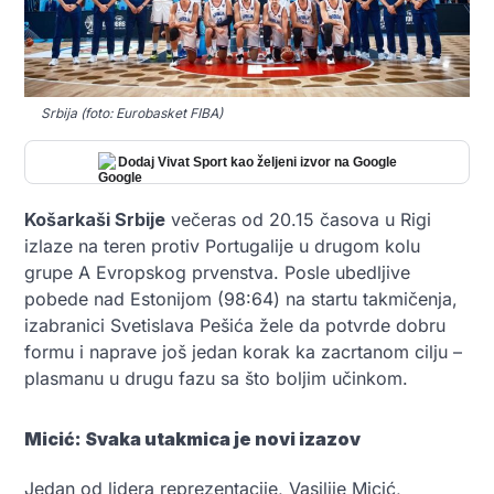
Srbija (foto: Eurobasket FIBA)
Dodaj Vivat Sport kao željeni izvor na Google
Košarkaši Srbije
večeras od 20.15 časova u Rigi
izlaze na teren protiv Portugalije u drugom kolu
grupe A Evropskog prvenstva. Posle ubedljive
pobede nad Estonijom (98:64) na startu takmičenja,
izabranici Svetislava Pešića žele da potvrde dobru
formu i naprave još jedan korak ka zacrtanom cilju –
plasmanu u drugu fazu sa što boljim učinkom.
Micić: Svaka utakmica je novi izazov
Jedan od lidera reprezentacije, Vasilije Micić,