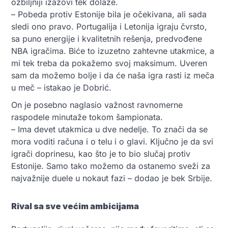
ozbiljniji izazovi tek dolaze.
– Pobeda protiv Estonije bila je očekivana, ali sada
sledi ono pravo. Portugalija i Letonija igraju čvrsto,
sa puno energije i kvalitetnih rešenja, predvođene
NBA igračima. Biće to izuzetno zahtevne utakmice, a
mi tek treba da pokažemo svoj maksimum. Uveren
sam da možemo bolje i da će naša igra rasti iz meča
u meč – istakao je Dobrić.
On je posebno naglasio važnost ravnomerne
raspodele minutaže tokom šampionata.
– Ima devet utakmica u dve nedelje. To znači da se
mora voditi računa i o telu i o glavi. Ključno je da svi
igrači doprinesu, kao što je to bio slučaj protiv
Estonije. Samo tako možemo da ostanemo sveži za
najvažnije duele u nokaut fazi – dodao je bek Srbije.
Rival sa sve većim ambicijama