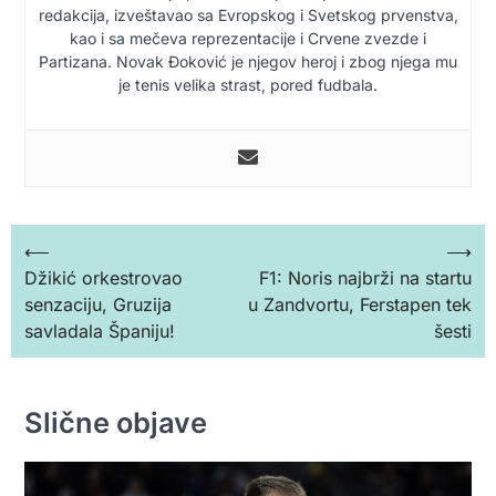
redakcija, izveštavao sa Evropskog i Svetskog prvenstva,
kao i sa mečeva reprezentacije i Crvene zvezde i
Partizana. Novak Đoković je njegov heroj i zbog njega mu
je tenis velika strast, pored fudbala.
Кретање
⟵
⟶
Džikić orkestrovao
F1: Noris najbrži na startu
чланка
senzaciju, Gruzija
u Zandvortu, Ferstapen tek
savladala Španiju!
šesti
Slične objave