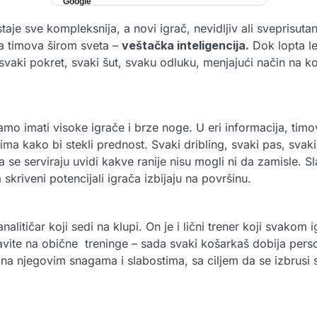
aje sve kompleksnija, a novi igrač, nevidljiv ali sveprisuta
a timova širom sveta –
veštačka inteligencija.
Dok lopta le
vaki pokret, svaki šut, svaku odluku, menjajući način na koji
amo imati visoke igrače i brze noge. U eri informacija, timo
ma kako bi stekli prednost. Svaki dribling, svaki pas, svaki
ma se serviraju uvidi kakve ranije nisu mogli ni da zamisle. S
 skriveni potencijali igrača izbijaju na površinu.
nalitičar koji sedi na klupi. On je i lični trener koji svakom 
avite na obične treninge – sada svaki košarkaš dobija pers
a njegovim snagama i slabostima, sa ciljem da se izbrusi 