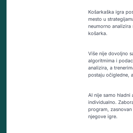
Košarkaška igra post
mesto u strategijam
neumorno analizira s
košarka.
Više nije dovoljno s
algoritmima i podaci
analizira, a treneri
postaju očigledne, a
AI nije samo hladni a
individualno. Zabor
program, zasnovan n
njegove igre.