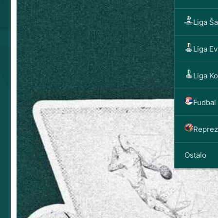
Liga Š
Liga E
Liga K
Fudbal 
Reprez
Ostalo