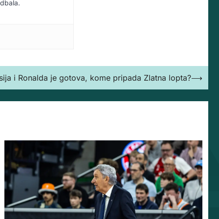
udbala.
ija i Ronalda je gotova, kome pripada Zlatna lopta?
⟶