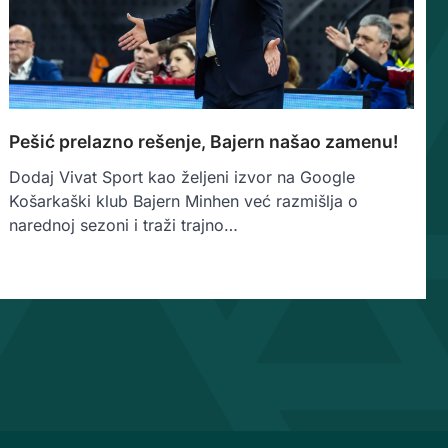
Pešić prelazno rešenje, Bajern našao zamenu!
Dodaj Vivat Sport kao željeni izvor na Google
Košarkaški klub Bajern Minhen već razmišlja o
narednoj sezoni i traži trajno…