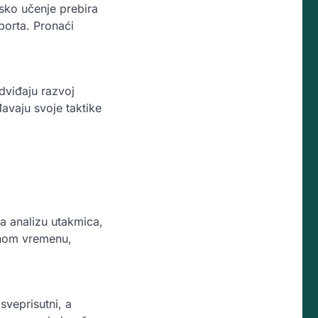
sko učenje prebira
sporta. Pronaći
dviđaju razvoj
avaju svoje taktike
a analizu utakmica,
alnom vremenu,
sveprisutni, a