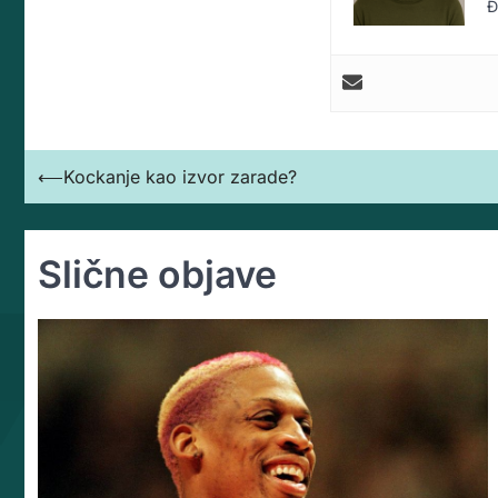
Đ
Кретање
⟵
Kockanje kao izvor zarade?
чланка
Slične objave