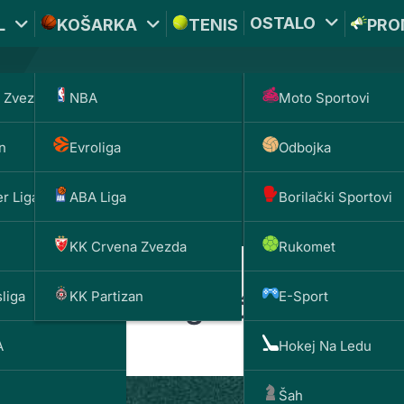
OSTALO
L
KOŠARKA
TENIS
PRO
 Zvezda
NBA
Moto Sportovi
*PROMOKOD:
TIKET1
n
Evroliga
Odbojka
DOBIJAŠ TI
UPLATI DEPOZIT
BET
1000 
200 RSD
r Liga
ABA Liga
Borilački Sportovi
KK Crvena Zvezda
Rukomet
liga
KK Partizan
E-Sport
ošarci: Novi igrač na terenu
A
Hokej Na Ledu
Šah