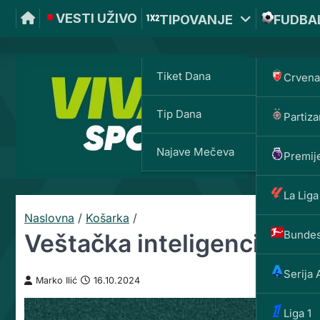
VESTI UŽIVO
TIPOVANJE
FUDBA
Tiket Dana
Crvena
Tip Dana
Partiza
VIVAT
Najave Mečeva
Premije
La Liga
Naslovna
/
Košarka
/
Bundes
Veštačka inteligencija u k
Serija 
Marko Ilić
16.10.2024
Liga 1