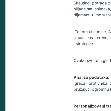
Skauting, potraga 
hiljade sati snimaka
dijamant u moru tale
Tokom utakmice, AI 
situacije na terenu
i strategije.
Ovako sve to izgled
Analiza podataka
:
igrača i protivnika.
pružajući ogromnu k
Personalizovani tr