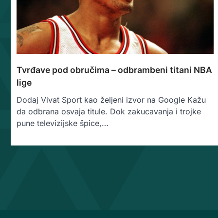
Tvrđave pod obručima – odbrambeni titani NBA
lige
Dodaj Vivat Sport kao željeni izvor na Google Kažu
da odbrana osvaja titule. Dok zakucavanja i trojke
pune televizijske špice,…