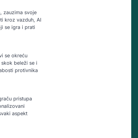
n, zauzima svoje
ti kroz vazduh, AI
 se igra i prati
vi se okreću
 skok beleži se i
labosti protivnika
igraču pristupa
onalizovani
svaki aspekt