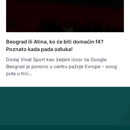
Beograd ili Atina, ko će biti domaćin f4?
Poznato kada pada odluka!
Dodaj Vivat Sport kao željeni izvor na Google
Beograd je ponovo u centru pažnje Evrope – ovog
puta u trci…