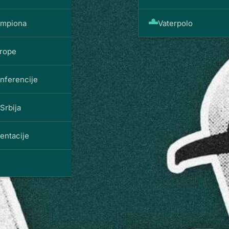
ampiona
Vaterpolo
vrope
onferencije
Srbija
entacije