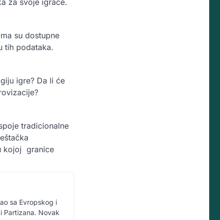
ka za svoje igrače.
cima su dostupne
zu tih podataka.
giju igre? Da li će
rovizacije?
 spoje tradicionalne
veštačka
u kojoj granice
vao sa Evropskog i
i Partizana. Novak