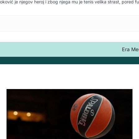
oković je njegov heroj i zbog njega mu je tenis velika strast, pored f
Era Mes