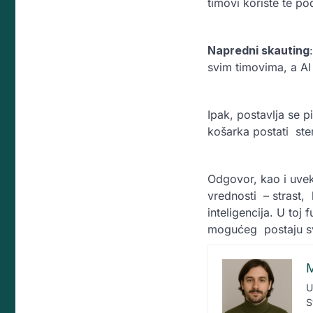
timovi koriste te po
Napredni skauting
svim timovima, a AI 
Ipak, postavlja se pi
košarka postati ste
Odgovor, kao i uvek,
vrednosti – strast,
inteligencija. U to
mogućeg postaju sv
M
U
S