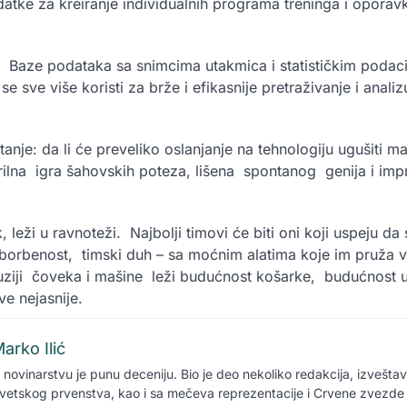
datke za kreiranje individualnih programa treninga i oporav
: Baze podataka sa snimcima utakmica i statističkim poda
se sve više koristi za brže i efikasnije pretraživanje i anali
tanje: da li će preveliko oslanjanje na tehnologiju ugušiti ma
rilna igra šahovskih poteza, lišena spontanog genija i imp
 leži u ravnoteži. Najbolji timovi će biti oni koji uspeju da
 borbenost, timski duh – sa moćnim alatima koje im pruža 
j fuziji čoveka i mašine leži budućnost košarke, budućnost 
e nejasnije.
arko Ilić
 novinarstvu je punu deceniju. Bio je deo nekoliko redakcija, izvešta
vetskog prvenstva, kao i sa mečeva reprezentacije i Crvene zvezde 