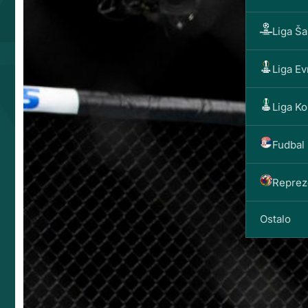
Liga Š
Liga E
Liga Ko
Fudbal 
Reprez
Ostalo