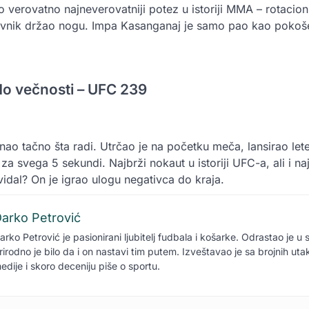
o verovatno najneverovatniji potez u istoriji MMA – rotacion
tivnik držao nogu. Impa Kasanganaj je samo pao kao pokoš
 do večnosti – UFC 239
nao tačno šta radi. Utrčao je na početku meča, lansirao let
a svega 5 sekundi. Najbrži nokaut u istoriji UFC-a, ali i naj
idal? On je igrao ulogu negativca do kraja.
arko Petrović
arko Petrović je pasionirani ljubitelj fudbala i košarke. Odrastao je u 
rirodno je bilo da i on nastavi tim putem. Izveštavao je sa brojnih ut
edije i skoro deceniju piše o sportu.