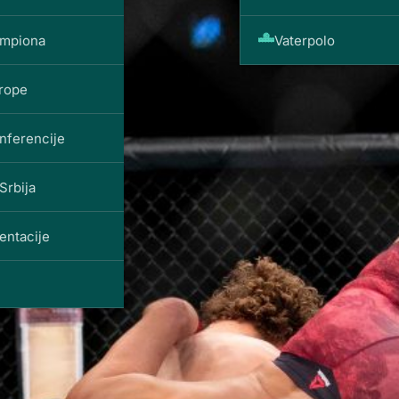
ampiona
Vaterpolo
vrope
nferencije
Srbija
entacije