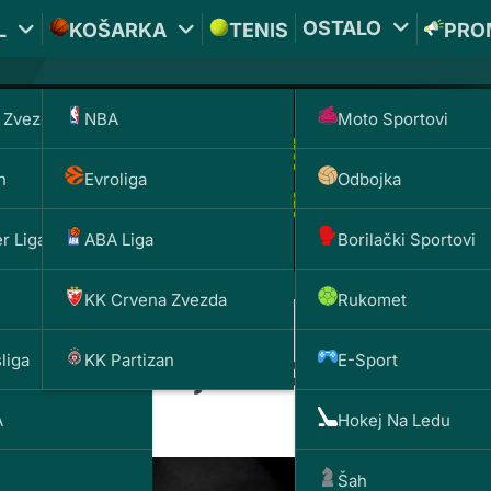
OSTALO
L
KOŠARKA
TENIS
PRO
 Zvezda
NBA
Moto Sportovi
n
Evroliga
Odbojka
r Liga
ABA Liga
Borilački Sportovi
KK Crvena Zvezda
Rukomet
liga
KK Partizan
E-Sport
uta u istoriji UFC-a
A
Hokej Na Ledu
Šah