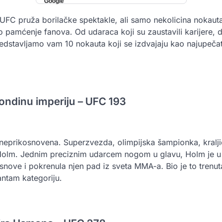
e UFC pruža borilačke spektakle, ali samo nekolicina nokaut
 pamćenje fanova. Od udaraca koji su zaustavili karijere, d
redstavljamo vam 10 nokauta koji se izdvajaju kao najupečatlj
Rondinu imperiju – UFC 193
 neprikosnovena. Superzvezda, olimpijska šampionka, kralj
 Holm. Jednim preciznim udarcem nogom u glavu, Holm je 
snove i pokrenula njen pad iz sveta MMA-a. Bio je to trenut
ntam kategoriju.