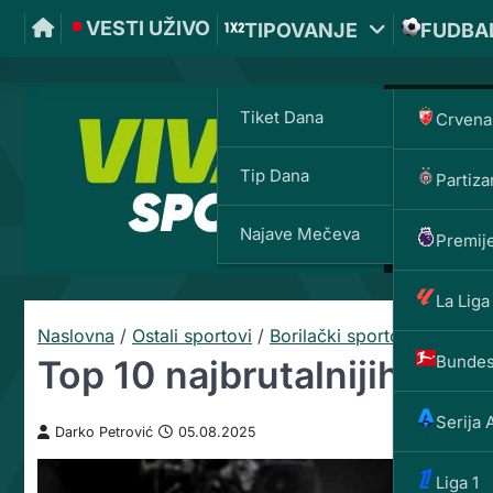
VESTI UŽIVO
TIPOVANJE
FUDBA
Tiket Dana
Crvena
Tip Dana
Partiza
Najave Mečeva
Premije
La Liga
Naslovna
/
Ostali sportovi
/
Borilački sportovi
/
Bundes
Top 10 najbrutalnijih noka
Serija 
Darko Petrović
05.08.2025
Liga 1