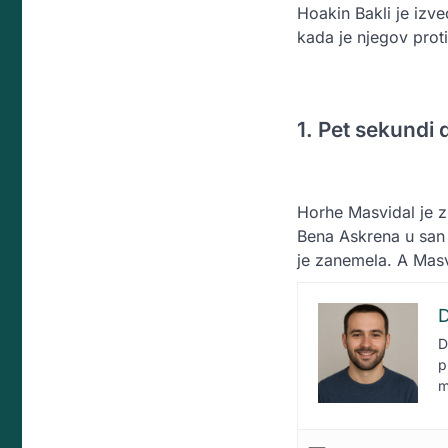
Hoakin Bakli je izve
kada je njegov pro
1. Pet sekundi
Horhe Masvidal je z
Bena Askrena u san z
je zanemela. A Masv
D
D
p
m