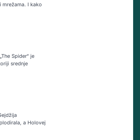
ži mrežama. I kako
 „The Spider“ je
riji srednje
ejdžija
lodirala, a Holovej