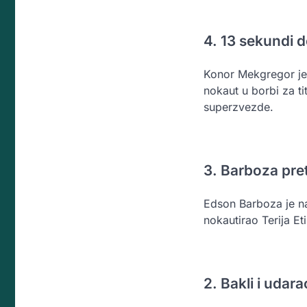
4. 13 sekundi 
Konor Mekgregor je 
nokaut u borbi za t
superzvezde.
3. Barboza pre
Edson Barboza je na
nokautirao Terija Et
2. Bakli i udar