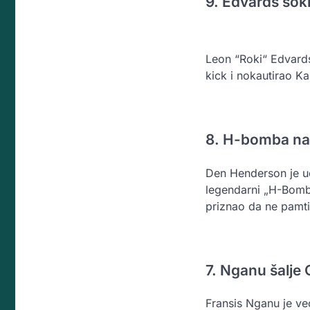
9. Edvards šok
Leon “Roki“ Edvards 
kick i nokautirao K
8. H-bomba na
Den Henderson je uć
legendarni „H-Bomb“
priznao da ne pamti
7. Nganu šalje 
Fransis Nganu je već