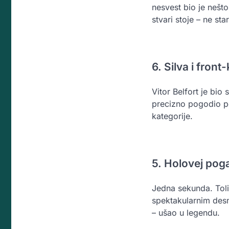
nesvest bio je nešt
stvari stoje – ne star
6. Silva i fron
Vitor Belfort je bio 
precizno pogodio pe
kategorije.
5. Holovej pog
Jedna sekunda. Toli
spektakularnim desn
– ušao u legendu.