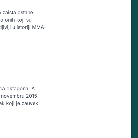
a zaista ostane
o onih koji su
iviji u istoriji MMA-
ica oktagona. A
u novembru 2015.
ak koji je zauvek