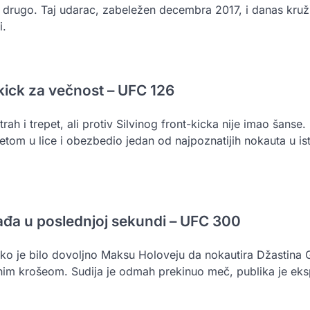
o drugo. Taj udarac, zabeležen decembra 2017, i danas kru
i.
t-kick za večnost – UFC 126
strah i trepet, ali protiv Silvinog front-kicka nije imao šanse.
tom u lice i obezbedio jedan od najpoznatijih nokauta u isto
ađa u poslednjoj sekundi – UFC 300
ko je bilo dovoljno Maksu Holoveju da nokautira Džastina G
im krošeom. Sudija je odmah prekinuo meč, publika je eksp