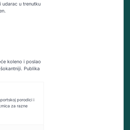
i udarac u trenutku
en.
eće koleno i poslao
šokantniji. Publika
sportskoj porodici i
akmica za razne