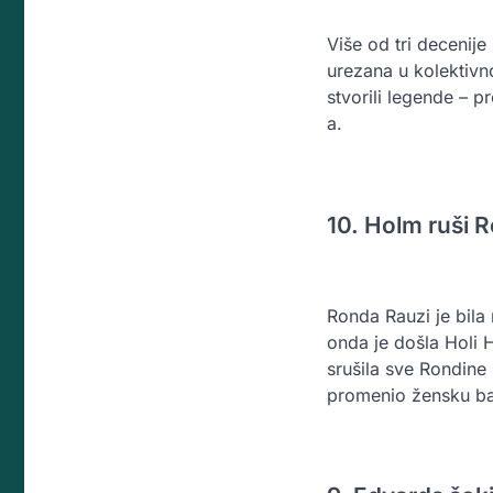
Više od tri decenij
urezana u kolektivno
stvorili legende – p
a.
10. Holm ruši 
Ronda Rauzi je bila
onda je došla Holi
srušila sve Rondine 
promenio žensku ba