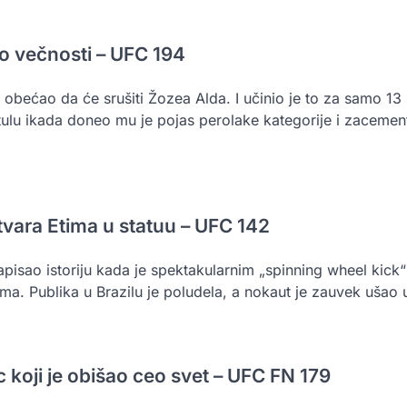
do večnosti – UFC 194
obećao da će srušiti Žozea Alda. I učinio je to za samo 13 
itulu ikada doneo mu je pojas perolake kategorije i zacement
tvara Etima u statuu – UFC 142
pisao istoriju kada je spektakularnim „spinning wheel kick
ima. Publika u Brazilu je poludela, a nokaut je zauvek ušao 
ac koji je obišao ceo svet – UFC FN 179