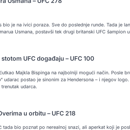
ira Usmana – UFC 278
bio je na ivici poraza. Sve do poslednje runde. Tada je lan
amarua Usmana, postavši tek drugi britanski UFC šampion u i
 stotom UFC događaju – UFC 100
utkao Majkla Bispinga na najbolniji mogući način. Posle br
 udarac postao je sinonim za Hendersona – i njegov logo. B
 trenutak udarca.
Overima u orbitu – UFC 218
 tada bio poznat po nerealnoj snazi, ali aperkat koji je po