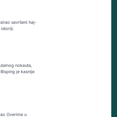
sirao savršeni haj-
storiji.
utalnog nokauta,
isping je kasnije
slao Overima u