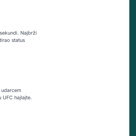
sekundi. Najbrži
irao status
“ udarcem
u UFC hajlajte.