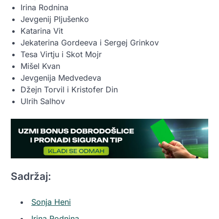
Irina Rodnina
Jevgenij Pljušenko
Katarina Vit
Jekaterina Gordeeva i Sergej Grinkov
Tesa Virtju i Skot Mojr
Mišel Kvan
Jevgenija Medvedeva
Džejn Torvil i Kristofer Din
Ulrih Salhov
Sadržaj:
Sonja Heni
Irina Rodnina