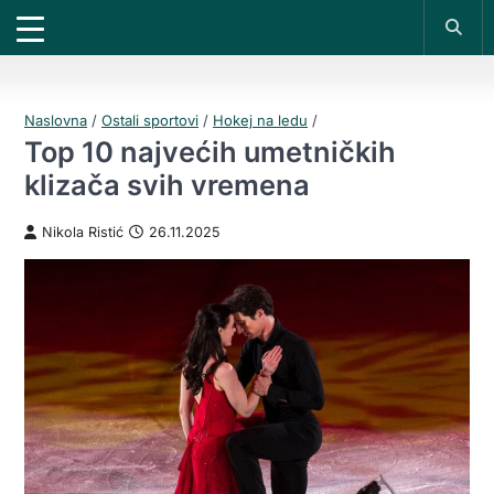
X
*PROMOKOD:
TIKET1000
18+
DOBIJAŠ TIKET NA
VIVAT
BET
1000 RSD
200 RSD
REGISTRUJ SE
Naslovna
/
Ostali sportovi
/
Hokej na ledu
/
Top 10 najvećih umetničkih
klizača svih vremena
Nikola Ristić
26.11.2025