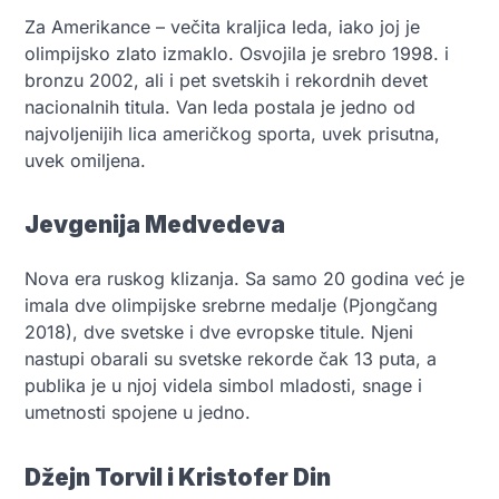
Za Amerikance – večita kraljica leda, iako joj je
olimpijsko zlato izmaklo. Osvojila je srebro 1998. i
bronzu 2002, ali i pet svetskih i rekordnih devet
nacionalnih titula. Van leda postala je jedno od
najvoljenijih lica američkog sporta, uvek prisutna,
uvek omiljena.
Jevgenija Medvedeva
Nova era ruskog klizanja. Sa samo 20 godina već je
imala dve olimpijske srebrne medalje (Pjongčang
2018), dve svetske i dve evropske titule. Njeni
nastupi obarali su svetske rekorde čak 13 puta, a
publika je u njoj videla simbol mladosti, snage i
umetnosti spojene u jedno.
Džejn Torvil i Kristofer Din