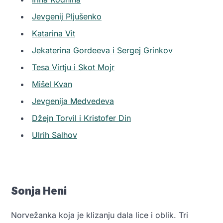
Jevgenij Pljušenko
Katarina Vit
Jekaterina Gordeeva i Sergej Grinkov
Tesa Virtju i Skot Mojr
Mišel Kvan
Jevgenija Medvedeva
Džejn Torvil i Kristofer Din
Ulrih Salhov
Sonja Heni
Norvežanka koja je klizanju dala lice i oblik. Tri