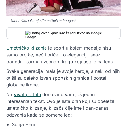
Umetnilko klizanje (foto: Guliver images)
Dodaj Vivat Sport kao željeni izvor na Google
Umetničko klizanje
je sport u kojem medalje nisu
samo brojke, već i priče – o eleganciji, snazi,
tragediji, šarmu i večnom tragu koji ostaje na ledu.
Svaka generacija imala je svoje heroje, a neki od njih
otišli su daleko izvan sportskih granica i postali
globalne ikone.
Na
Vivat portalu
donosimo vam još jedan
interesantan tekst.
Ovo je lista onih koji su obeležili
umetničko klizanje, klizača čije ime i dan-danas
odzvanja kada se pomene led
:
Sonja Heni