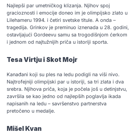
Najlepši par umetničkog klizanja. Njihov spoj
gracioznosti i emocije doneo im je olimpijsko zlato u
Lilehameru 1994. i četiri svetske titule. A onda –
tragedija. Grinkov je preminuo iznenada u 28. godini,
ostavljajući Gordeevu samu sa trogodišnjom ćerkom
i jednom od najtužnijih priča u istoriji sporta.
Tesa Virtju i Skot Mojr
Kanađani koji su ples na ledu podigli na viši nivo.
Najtrofejniji olimpijski par u istoriji, sa tri zlata i dva
srebra. Njihova priča, koja je počela još u detinjstvu,
završila se kao jedno od najlepših poglavlja ikada
napisanih na ledu – savršenstvo partnerstva
pretočeno u medalje.
Mišel Kvan