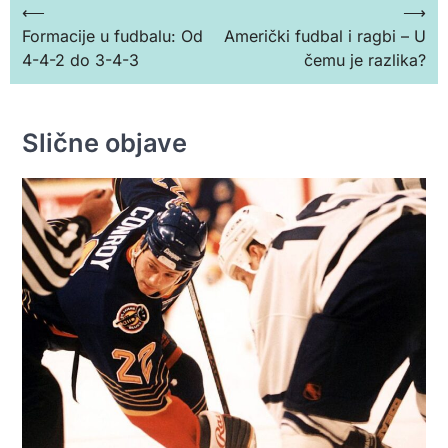
Кретање
⟵
⟶
Formacije u fudbalu: Od
Američki fudbal i ragbi – U
чланка
4-4-2 do 3-4-3
čemu je razlika?
Slične objave