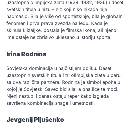
uzastopna olimpijska zlata (1928, 1932, 1936) i deset
svetskih titula u nizu – niz koji niko nikada nije
nadmašio. Bila je više od sportistkinje, bila je globalni
fenomen i prva prava zvezda na ledu. Kada je
skinula klizaljke, postala je filmska ikona, ali njeno
ime ostaje neizbrisivo uklesano u istoriju sporta.
Irina Rodnina
Sovjetska dominacija u najčistijem obliku. Deset
uzastopnih svetskih titula i tri olimpijska zlata u paru,
sa dva različita partnera. Rodnina je simbol epohe u
kojoj je Sovjetski Savez bio sila, a ona lice te moći.
Njeni nastupi i danas ostaju reper kako izgleda
savršena kombinacija snage i umetnosti.
Jevgenij Pljušenko