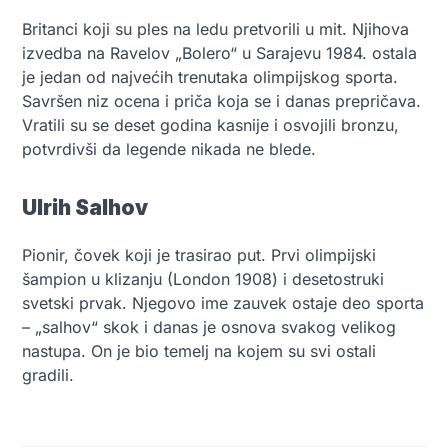
Britanci koji su ples na ledu pretvorili u mit. Njihova
izvedba na Ravelov „Bolero“ u Sarajevu 1984. ostala
je jedan od najvećih trenutaka olimpijskog sporta.
Savršen niz ocena i priča koja se i danas prepričava.
Vratili su se deset godina kasnije i osvojili bronzu,
potvrdivši da legende nikada ne blede.
Ulrih Salhov
Pionir, čovek koji je trasirao put. Prvi olimpijski
šampion u klizanju (London 1908) i desetostruki
svetski prvak. Njegovo ime zauvek ostaje deo sporta
– „salhov“ skok i danas je osnova svakog velikog
nastupa. On je bio temelj na kojem su svi ostali
gradili.