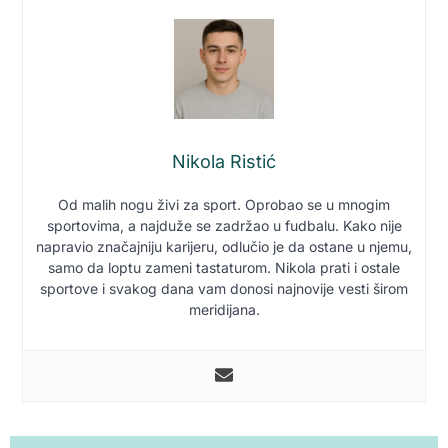
Nikola Ristić
Od malih nogu živi za sport. Oprobao se u mnogim
sportovima, a najduže se zadržao u fudbalu. Kako nije
napravio značajniju karijeru, odlučio je da ostane u njemu,
samo da loptu zameni tastaturom. Nikola prati i ostale
sportove i svakog dana vam donosi najnovije vesti širom
meridijana.