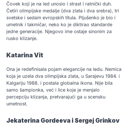
Čovek koji je na led unosio i strast i ratnički duh.
Četiri olimpijske medalje (dva zlata i dva srebra), tri
svetske i sedam evropskih titula. Pljušenko je bio i
umetnik i takmičar, neko ko je diktirao standarde
jedne generacije. Njegovo ime ostaje sinonim za
rusko klizanje.
Katarina Vit
Ona je redefinisala pojam elegancije na ledu. Nemica
koja je uzela dva olimpijska zlata, u Sarajevu 1984. i
Kalgariju 1988. i postala globalna ikona. Nije bila
samo šampionka, već i lice koje je menjalo
percepciju klizanja, pretvarajući ga u scensku
umetnost.
Jekaterina Gordeeva i Sergej Grinkov