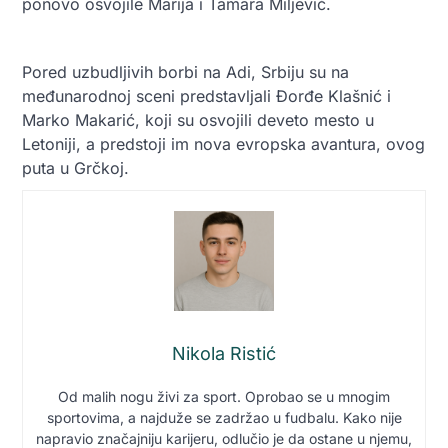
ponovo osvojile Marija i Tamara Miljević.
Pored uzbudljivih borbi na Adi, Srbiju su na
međunarodnoj sceni predstavljali Đorđe Klašnić i
Marko Makarić, koji su osvojili deveto mesto u
Letoniji, a predstoji im nova evropska avantura, ovog
puta u Grčkoj.
Nikola Ristić
Od malih nogu živi za sport. Oprobao se u mnogim
sportovima, a najduže se zadržao u fudbalu. Kako nije
napravio značajniju karijeru, odlučio je da ostane u njemu,