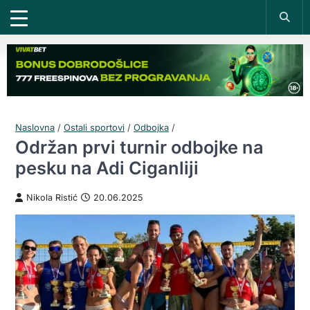
Naslovna
/
Ostali sportovi
/
Odbojka
/
Održan prvi turnir odbojke na
pesku na Adi Ciganliji
Nikola Ristić
20.06.2025