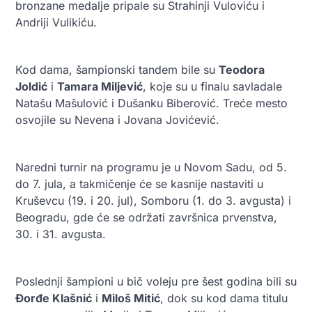
bronzane medalje pripale su Strahinji Vuloviću i
Andriji Vulikiću.
Kod dama, šampionski tandem bile su
Teodora
Joldić
i
Tamara Miljević
, koje su u finalu savladale
Natašu Mašulović i Dušanku Biberović. Treće mesto
osvojile su Nevena i Jovana Jovićević.
Naredni turnir na programu je u Novom Sadu, od 5.
do 7. jula, a takmičenje će se kasnije nastaviti u
Kruševcu (19. i 20. jul), Somboru (1. do 3. avgusta) i
Beogradu, gde će se održati završnica prvenstva,
30. i 31. avgusta.
Poslednji šampioni u bič voleju pre šest godina bili su
Đorđe Klašnić
i
Miloš Mitić
, dok su kod dama titulu