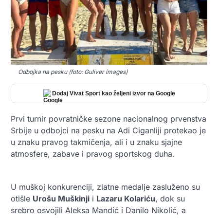
Odbojka na pesku (foto: Guliver images)
Dodaj Vivat Sport kao željeni izvor na Google
Prvi turnir povratničke se
zone nacionalnog prvenstva
Srbije u odbojci na pesku na Adi Ciganliji protekao je
u znaku pravog takmičenja, ali i u znaku sjajne
atmosfere, zabave i pravog sportskog duha.
U muškoj konkurenciji, zlatne medalje zasluženo su
otišle
Urošu Muškinji
i
Lazaru Kolariću
, dok su
srebro osvojili Aleksa Mandić i Danilo Nikolić, a