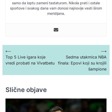
samo da loptu zameni tastaturom. Nikola prati i ostale
sportove i svakog dana vam donosi najnovije vesti širom
meridijana.
Кретање
⟵
⟶
Top 5 Live igara koje
Sedma utakmica NBA
чланка
vredi probati na Vivatbetu
finala: Epovi koji su krojili
šampione
Slične objave