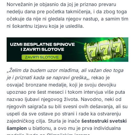
Norvežanin je objasnio da joj je priznao prevaru
nedelju dana pre početka takmičenja, i da zbog toga
očekuje da nije ni gledala njegov nastup, a samim tim
ni šokantnu izjavu koja je usledila.
„
Želim da budem uzor mlađima, ali važan deo toga
je i priznati kada se napravi greška
„, rekao je
osvajač bronzane medalje, koji je svoju devojku
upoznao pre šest meseci i tokom intervjua više puta
nazvao ljubavi njegovog života. Navodno, neki od
njegovih saigrača su bili svesni ovih dešavanja, ali su
uspeli da sve ostave po strani i rade ka ostvarenju
zajedničkog cilja. Sturla je inače
šestostruki svetski
šampion
u biatlonu, a ovo mu je prva individualna