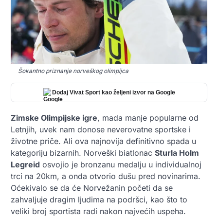
Šokantno priznanje norveškog olimpijca
Dodaj Vivat Sport kao željeni izvor na Google
Zimske Olimpijske igre
, mada manje popularne od
Letnjih, uvek nam donose neverovatne sportske i
životne priče. Ali ova najnovija definitivno spada u
kategoriju bizarnih. Norveški biatlonac
Sturla Holm
Legreid
osvojio je bronzanu medalju u individualnoj
trci na 20km, a onda otvorio dušu pred novinarima.
Oćekivalo se da će Norvežanin početi da se
zahvaljuje dragim ljudima na podršci, kao što to
veliki broj sportista radi nakon najvećih uspeha.