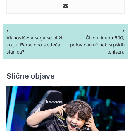
Кретање
⟵
⟶
Vlahovićeva saga se bliži
Čilić u klubu 600,
чланка
kraju: Barselona sledeća
polovičan učinak srpskih
stanica?
tenisera
Slične objave