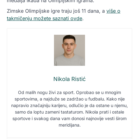
medalja ikada na Olimpijskim igrama.
Zimske Olimpijske igre traju još 11 dana, a
više o
takmičenju možete saznati ovde
.
Nikola Ristić
Od malih nogu živi za sport. Oprobao se u mnogim
sportovima, a najduže se zadržao u fudbalu. Kako nije
napravio značajniju karijeru, odlučio je da ostane u njemu,
samo da loptu zameni tastaturom. Nikola prati i ostale
sportove i svakog dana vam donosi najnovije vesti širom
meridijana.