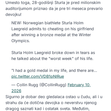
Umesto toga, 28-godišnji Sturla je pred milionskim
auditorijumom priznao da je pre tri meseca prevario
devojku!
NEW: Norwegian biathlete Sturla Holm
Laegreid admits to cheating on his girlfriend
after winning a bronze medal at the Winter
Olympics.
Sturla Holm Laegreid broke down in tears as
he talked about the "worst week" of his life.
"I had a gold medal in my life, and there are…
pic.twitter.com/VDB1pNlRue
— Collin Rugg (@CollinRugg)
February 10,
2026
Sigurno je dobar deo gledalaca ostao u čudu, ali i u
strahu da će dotična devojka o neverstvu njenog
dragog saznati kad i ostatak sveta. Međutim,