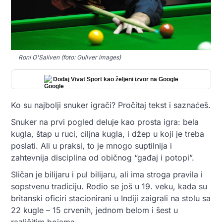
Roni O'Saliven (foto: Guliver images)
Dodaj Vivat Sport kao željeni izvor na Google
Ko su najbolji snuker igrači? Pročitaj tekst i saznaćeš.
Snuker na prvi pogled deluje kao prosta igra: bela
kugla, štap u ruci, ciljna kugla, i džep u koji je treba
poslati. Ali u praksi, to je mnogo suptilnija i
zahtevnija disciplina od običnog “gađaj i potopi”.
Sličan je bilijaru i pul bilijaru, ali ima stroga pravila i
sopstvenu tradiciju. Rodio se još u 19. veku, kada su
britanski oficiri stacionirani u Indiji zaigrali na stolu sa
22 kugle – 15 crvenih, jednom belom i šest u