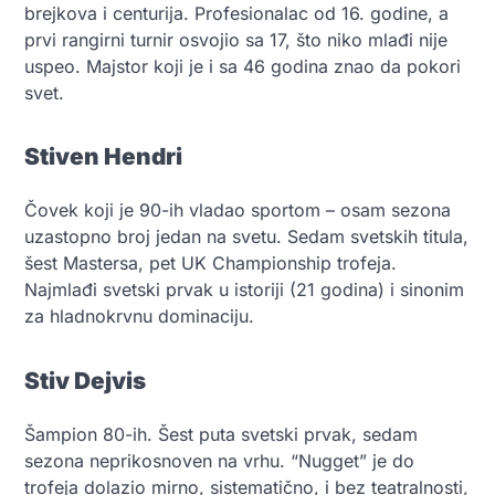
brejkova i centurija. Profesionalac od 16. godine, a
prvi rangirni turnir osvojio sa 17, što niko mlađi nije
uspeo. Majstor koji je i sa 46 godina znao da pokori
svet
.
Stiven Hendri
Čovek koji je 90-ih vladao sportom – osam sezona
uzastopno broj jedan na svetu. Sedam svetskih titula,
šest Mastersa, pet UK Championship trofeja.
Najmlađi svetski prvak u istoriji (21 godina) i sinonim
za hladnokrvnu dominaciju
.
Stiv Dejvis
Šampion 80-ih. Šest puta svetski prvak, sedam
sezona neprikosnoven na vrhu. “Nugget” je do
trofeja dolazio mirno, sistematično, i bez teatralnosti,