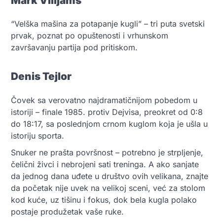
Mark Vilijams
“Velška mašina za potapanje kugli” – tri puta svetski
prvak, poznat po opuštenosti i vrhunskom
završavanju partija pod pritiskom.
Denis Tejlor
Čovek sa verovatno najdramatičnijom pobedom u
istoriji – finale 1985. protiv Dejvisa, preokret od 0:8
do 18:17, sa poslednjom crnom kuglom koja je ušla u
istoriju sporta.
Snuker ne prašta površnost – potrebno je strpljenje,
čelični živci i nebrojeni sati treninga. A ako sanjate
da jednog dana uđete u društvo ovih velikana, znajte
da početak nije uvek na velikoj sceni, već za stolom
kod kuće, uz tišinu i fokus, dok bela kugla polako
postaje produžetak vaše ruke.