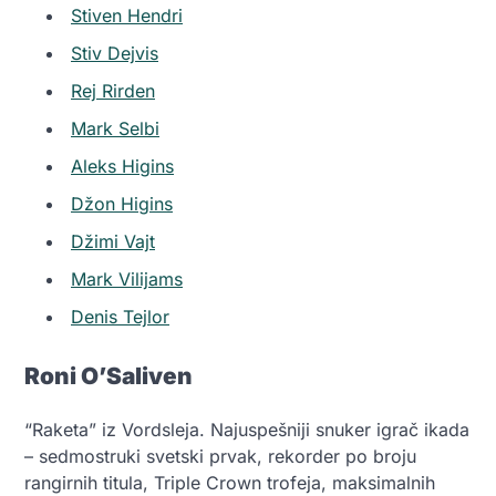
Stiven Hendri
Stiv Dejvis
Rej Rirden
Mark Selbi
Aleks Higins
Džon Higins
Džimi Vajt
Mark Vilijams
Denis Tejlor
Roni O’Saliven
“Raketa” iz Vordsleja. Najuspešniji snuker igrač ikada
– sedmostruki svetski prvak, rekorder po broju
rangirnih titula, Triple Crown trofeja, maksimalnih