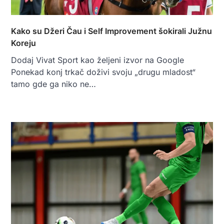
Kako su Džeri Čau i Self Improvement šokirali Južnu
Koreju
Dodaj Vivat Sport kao željeni izvor na Google
Ponekad konj trkač doživi svoju „drugu mladost“
tamo gde ga niko ne…