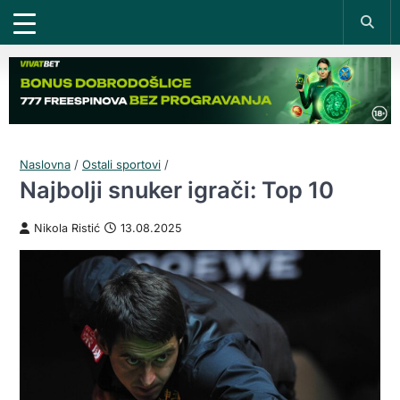
Naslovna
/
Ostali sportovi
/
Najbolji snuker igrači: Top 10
Nikola Ristić
13.08.2025