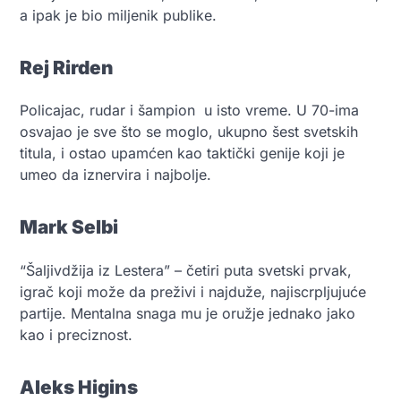
a ipak je bio miljenik publike.
Rej Rirden
Policajac, rudar i šampion u isto vreme. U 70-ima
osvajao je sve što se moglo, ukupno šest svetskih
titula, i ostao upamćen kao taktički genije koji je
umeo da iznervira i najbolje.
Mark Selbi
“Šaljivdžija iz Lestera” – četiri puta svetski prvak,
igrač koji može da preživi i najduže, najiscrpljujuće
partije. Mentalna snaga mu je oružje jednako jako
kao i preciznost.
Aleks Higins