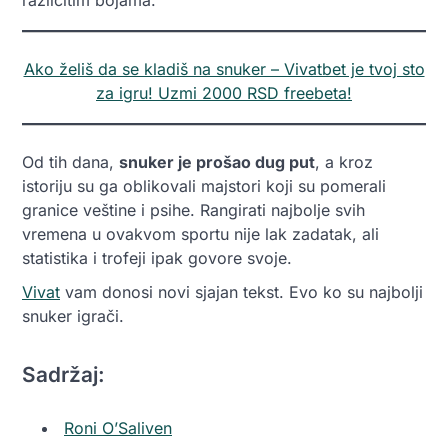
različitim bojama.
Ako želiš da se kladiš na snuker – Vivatbet je tvoj sto
za igru! Uzmi 2000 RSD freebeta!
Od tih dana,
snuker je prošao dug put
, a kroz
istoriju su ga oblikovali majstori koji su pomerali
granice veštine i psihe. Rangirati najbolje svih
vremena u ovakvom sportu nije lak zadatak, ali
statistika i trofeji ipak govore svoje.
Vivat
vam donosi novi sjajan tekst.
Evo ko su najbolji
snuker igrači.
Sadržaj:
Roni O’Saliven