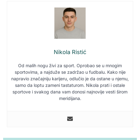
Nikola Ristić
Od malih nogu živi za sport. Oprobao se u mnogim
sportovima, a najduže se zadržao u fudbalu. Kako nije
napravio značajniju karijeru, odlučio je da ostane u njemu,
samo da loptu zameni tastaturom. Nikola prati i ostale
sportove i svakog dana vam donosi najnovije vesti širom
meridijana.