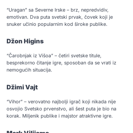
“Uragan” sa Severne Irske – brz, nepredvidiv,
emotivan. Dva puta svetski prvak, čovek koji je
snuker učinio popularnim kod široke publike.
Džon Higins
“Čarobnjak iz Višoa” – četiri svetske titule,
besprekorno čitanje igre, sposoban da se vrati iz
nemogućih situacija.
Džimi Vajt
“Vihor” – verovatno najbolji igrač koji nikada nije
osvojio Svetsko prvenstvo, ali šest puta je bio na
korak. Miljenik publike i majstor atraktivne igre.