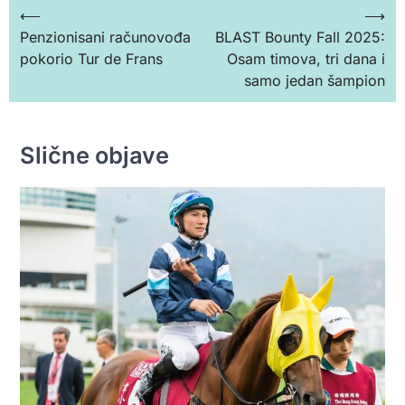
Кретање
⟵
⟶
Penzionisani računovođa
BLAST Bounty Fall 2025:
чланка
pokorio Tur de Frans
Osam timova, tri dana i
samo jedan šampion
Slične objave