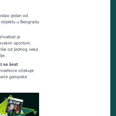
ostao jedan od
 objektu u Beogradu
ivatbet je
jevskim sportom.
 više od jednog veka
je.
i se šest
Posetioce očekuje
omaće galopske