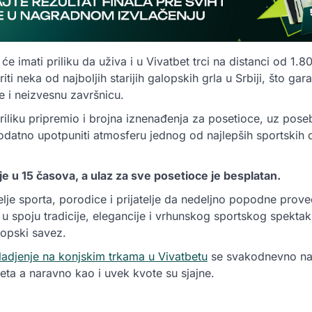
će imati priliku da uživa i u Vivatbet trci na distanci od 1.8
ti neka od najboljih starijih galopskih grla u Srbiji, što ga
 i neizvesnu završnicu.
priliku pripremio i brojna iznenađenja za posetioce, uz pos
dodatno upotpuniti atmosferu jednog od najlepših sportskih
e u 15 časova, a ulaz za sve posetioce je besplatan.
elje sporta, porodice i prijatelje da nedeljno popodne pr
 u spoju tradicije, elegancije i vrhunskog sportskog spektak
lopski savez.
ladjenje na konjskim trkama u Vivatbetu
se svakodnevno nal
ta a naravno kao i uvek kvote su sjajne.