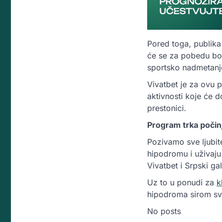
Pored toga, publika 
će se za pobedu bori
sportsko nadmetanje
Vivatbet je za ovu 
aktivnosti koje će 
prestonici.
Program trka počinj
Pozivamo sve ljubit
hipodromu i uživaju
Vivatbet i Srpski ga
Uz to u ponudi za
k
hipodroma sirom sve
No posts