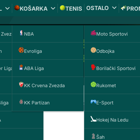
OSTALO
L
KOŠARKA
TENIS
PRO
 Zvezda
NBA
Moto Sportovi
n
Evroliga
Odbojka
r Liga
ABA Liga
Borilački Sportovi
KK Crvena Zvezda
Rukomet
liga
KK Partizan
E-Sport
vog saveznika: Vivatbet sti
A
Hokej Na Ledu
Šah