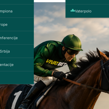
ampiona
Vaterpolo
vrope
nferencije
Srbija
entacije