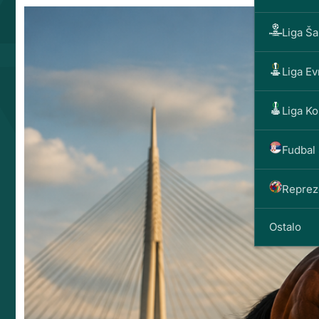
Liga Š
Liga E
Liga Ko
Fudbal 
Reprez
Ostalo