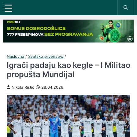
Naslovna
/
Svetsko prvenstvo
/
Igrači padaju kao kegle – I Militao
propušta Mundijal
Nikola Ristić
28.04.2026