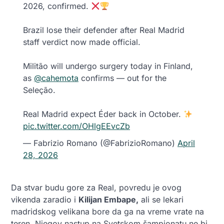
2026, confirmed.
Brazil lose their defender after Real Madrid
staff verdict now made official.
Militão will undergo surgery today in Finland,
as
@cahemota
confirms — out for the
Seleção.
Real Madrid expect Éder back in October.
pic.twitter.com/OHlgEEvcZb
— Fabrizio Romano (@FabrizioRomano)
April
28, 2026
Da stvar budu gore za Real, povredu je ovog
vikenda zaradio i
Kilijan Embape,
ali se lekari
madridskog velikana bore da ga na vreme vrate na
teren. Njegov nastup na Svetskom šampionatu ne bi