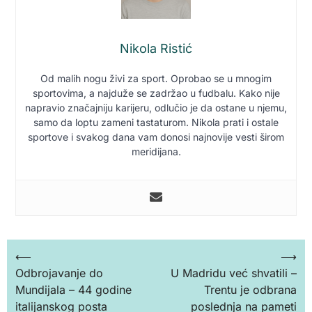
Nikola Ristić
Od malih nogu živi za sport. Oprobao se u mnogim
sportovima, a najduže se zadržao u fudbalu. Kako nije
napravio značajniju karijeru, odlučio je da ostane u njemu,
samo da loptu zameni tastaturom. Nikola prati i ostale
sportove i svakog dana vam donosi najnovije vesti širom
meridijana.
Кретање
⟵
⟶
Odbrojavanje do
U Madridu već shvatili –
чланка
Mundijala – 44 godine
Trentu je odbrana
italijanskog posta
poslednja na pameti