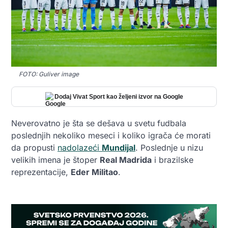
FOTO: Guliver image
Dodaj Vivat Sport kao željeni izvor na Google
Neverovatno je šta se dešava u svetu fudbala
poslednjih nekoliko meseci i koliko igrača će morati
da propusti
nadolazeći
Mundijal
. Poslednje u nizu
velikih imena je štoper
Real Madrida
i brazilske
reprezentacije,
Eder Militao
.