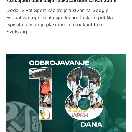
Autsajderi otišli dalje i zakazali duel sa Kanadom
Dodaj Vivat Sport kao željeni izvor na Google
Fudbalska reprezentacija Južnoafričke republike
ispisala je istoriju plasmanom u nokaut fazu
Svetskog…