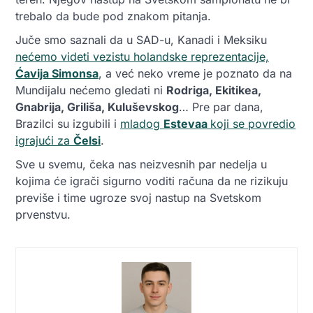
trebalo da bude pod znakom pitanja.
Juče smo saznali da u SAD-u, Kanadi i Meksiku
nećemo videti vezistu holandske reprezentacije,
Ćavija Simonsa
, a već neko vreme je poznato da na
Mundijalu nećemo gledati ni
Rodriga, Ekitikea,
Gnabrija, Griliša, Kuluševskog
… Pre par dana,
Brazilci su izgubili i
mladog
Estevaa
koji se povredio
igrajući za
Čelsi
.
Sve u svemu, čeka nas neizvesnih par nedelja u
kojima će igrači sigurno voditi računa da ne rizikuju
previše i time ugroze svoj nastup na Svetskom
prvenstvu.