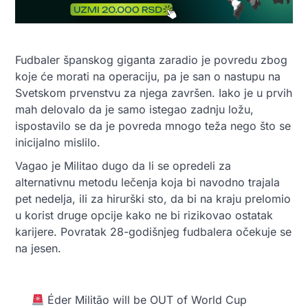
Fudbaler španskog giganta zaradio je povredu zbog
koje će morati na operaciju, pa je san o nastupu na
Svetskom prvenstvu za njega završen. Iako je u prvih
mah delovalo da je samo istegao zadnju ložu,
ispostavilo se da je povreda mnogo teža nego što se
inicijalno mislilo.
Vagao je Militao dugo da li se opredeli za
alternativnu metodu lečenja koja bi navodno trajala
pet nedelja, ili za hirurški sto, da bi na kraju prelomio
u korist druge opcije kako ne bi rizikovao ostatak
karijere. Povratak 28-godišnjeg fudbalera očekuje se
na jesen.
Éder Militão will be OUT of World Cup