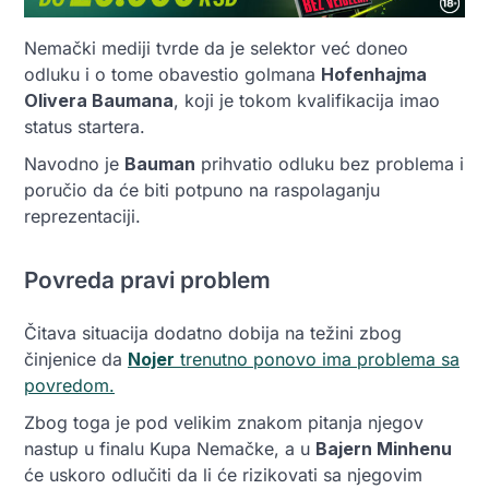
Nemački mediji tvrde da je selektor već doneo
odluku i o tome obavestio golmana
Hofenhajma
Olivera Baumana
, koji je tokom kvalifikacija imao
status startera.
Navodno je
Bauman
prihvatio odluku bez problema i
poručio da će biti potpuno na raspolaganju
reprezentaciji.
Povreda pravi problem
Čitava situacija dodatno dobija na težini zbog
činjenice da
Nojer
trenutno ponovo ima problema sa
povredom.
Zbog toga je pod velikim znakom pitanja njegov
nastup u finalu Kupa Nemačke, a u
Bajern Minhenu
će uskoro odlučiti da li će rizikovati sa njegovim