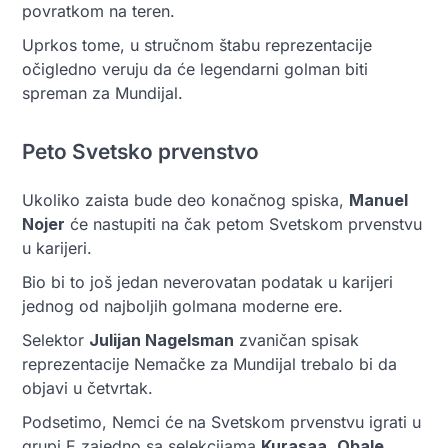
povratkom na teren.
Uprkos tome, u stručnom štabu reprezentacije
očigledno veruju da će legendarni golman biti
spreman za Mundijal.
Peto Svetsko prvenstvo
Ukoliko zaista bude deo konačnog spiska,
Manuel
Nojer
će nastupiti na čak petom Svetskom prvenstvu
u karijeri.
Bio bi to još jedan neverovatan podatak u karijeri
jednog od najboljih golmana moderne ere.
Selektor
Julijan Nagelsman
zvaničan spisak
reprezentacije Nemačke za Mundijal trebalo bi da
objavi u četvrtak.
Podsetimo, Nemci će na Svetskom prvenstvu igrati u
grupi E zajedno sa selekcijama
Kurasaa
,
Obale