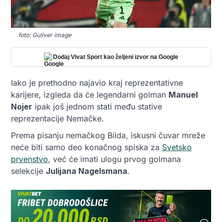
foto: Guliver image
Dodaj Vivat Sport kao željeni izvor na Google
Iako je prethodno najavio kraj reprezentativne
karijere, izgleda da će legendarni golman
Manuel
Nojer
ipak još jednom stati među stative
reprezentacije Nemačke.
Prema pisanju nemačkog Bilda, iskusni čuvar mreže
neće biti samo deo konačnog spiska za
Svetsko
prvenstvo
, već će imati ulogu prvog golmana
selekcije
Julijana Nagelsmana
.