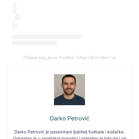
Објава коју дели Vivatbet Srbija (@vivatbet.rs)
Darko Petrović
Darko Petrović je pasionirani ljubitelj fudbala i košarke.
Odrastao je u sportskoj porodici i prirodno je bilo da i on