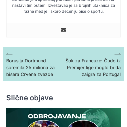
nastavi tim putem. Izveštavao je sa brojnih utakmica za
razne medije i skoro deceniju piše o sportu.
Кретање
⟵
⟶
Borusija Dortmund
Šok za Francuze: Čudo iz
чланка
spremila 25 miliona za
Premijer lige moglo bi da
bisera Crvene zvezde
zaigra za Portugal
Slične objave