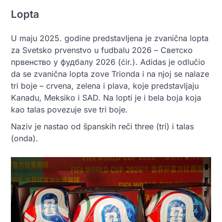
Lopta
U maju 2025. godine predstavljena je zvanična lopta
za Svetsko prvenstvo u fudbalu 2026 – Светско
првенство у фудбалу 2026 (ćir.). Adidas je odlučio
da se zvanična lopta zove Trionda i na njoj se nalaze
tri boje – crvena, zelena i plava, koje predstavljaju
Kanadu, Meksiko i SAD. Na lopti je i bela boja koja
kao talas povezuje sve tri boje.
Naziv je nastao od španskih reči three (tri) i talas
(onda).