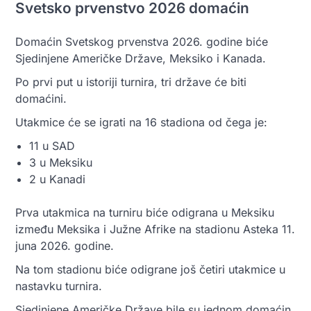
Svetsko prvenstvo 2026 domaćin
Domaćin Svetskog prvenstva 2026. godine biće
Sjedinjene Američke Države, Meksiko i Kanada.
Po prvi put u istoriji turnira, tri države će biti
domaćini.
Utakmice će se igrati na 16 stadiona od čega je:
11 u SAD
3 u Meksiku
2 u Kanadi
Prva utakmica na turniru biće odigrana u Meksiku
između Meksika i Južne Afrike na stadionu Asteka 11.
juna 2026. godine.
Na tom stadionu biće odigrane još četiri utakmice u
nastavku turnira.
Sjedinjene Američke Države bile su jednom domaćin