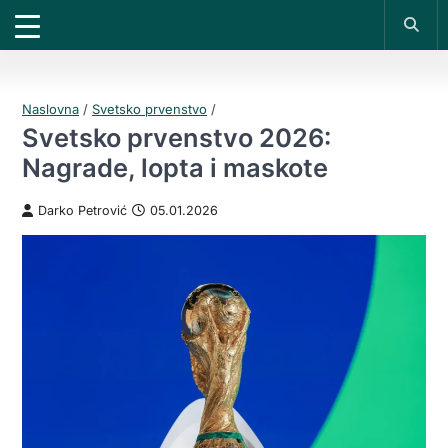
X
*PROMOKOD:
TIKET1000
18+
DOBIJAŠ TIKET NA
VIVAT
BET
1000 RSD
200 RSD
REGISTRUJ SE
Naslovna
/
Svetsko prvenstvo
/
Svetsko prvenstvo 2026:
Nagrade, lopta i maskote
Darko Petrović
05.01.2026