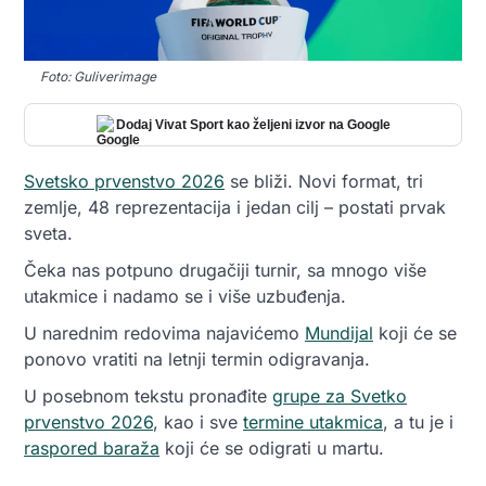
Foto: Guliverimage
Dodaj Vivat Sport kao željeni izvor na Google
Svetsko prvenstvo 2026
se bliži. Novi format, tri
zemlje, 48 reprezentacija i jedan cilj – postati prvak
sveta.
Čeka nas potpuno drugačiji turnir, sa mnogo više
utakmice i nadamo se i više uzbuđenja.
U narednim redovima najavićemo
Mundijal
koji će se
ponovo vratiti na letnji termin odigravanja.
U posebnom tekstu pronađite
grupe za Svetko
prvenstvo 2026
, kao i sve
termine utakmica
, a tu je i
raspored baraža
koji će se odigrati u martu.