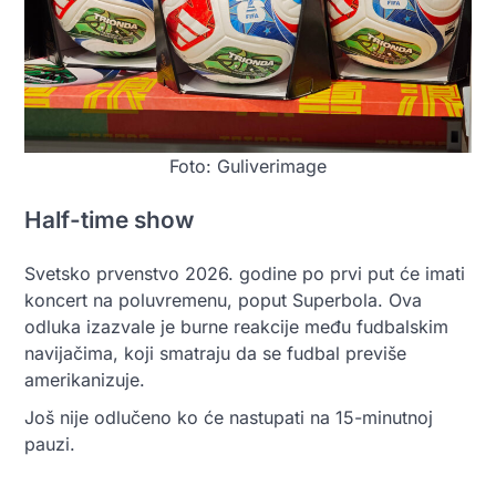
Foto: Guliverimage
Half-time show
Svetsko prvenstvo 2026. godine po prvi put će imati
koncert na poluvremenu, poput Superbola. Ova
odluka izazvale je burne reakcije među fudbalskim
navijačima, koji smatraju da se fudbal previše
amerikanizuje.
Još nije odlučeno ko će nastupati na 15-minutnoj
pauzi.