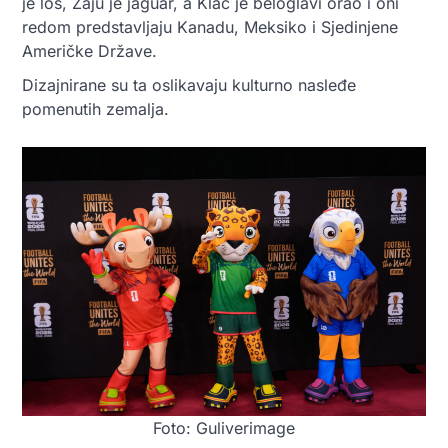
je los, Zaju je jaguar, a Klač je beloglavi orao i oni
redom predstavljaju Kanadu, Meksiko i Sjedinjene
Američke Države.
Dizajnirane su ta oslikavaju kulturno nasleđe
pomenutih zemalja.
Foto: Guliverimage