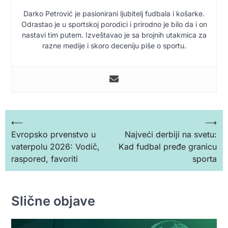
Darko Petrović je pasionirani ljubitelj fudbala i košarke.
Odrastao je u sportskoj porodici i prirodno je bilo da i on
nastavi tim putem. Izveštavao je sa brojnih utakmica za
razne medije i skoro deceniju piše o sportu.
Кретање
⟵
⟶
Evropsko prvenstvo u
Najveći derbiji na svetu:
чланка
vaterpolu 2026: Vodič,
Kad fudbal pređe granicu
raspored, favoriti
sporta
Slične objave