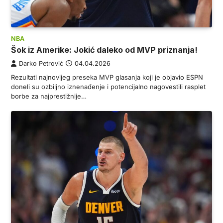
NBA
Šok iz Amerike: Jokić daleko od MVP priznanja!
Darko Petrović
04.04.2026
Rezultati najnovijeg preseka MVP glasanja koji je objavio ESPN
doneli su ozbiljno iznenađenje i potencijalno nagovestili rasplet
borbe za najprestižnije…