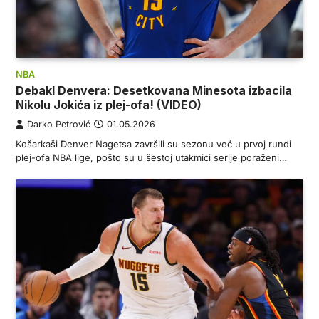
NBA
Debakl Denvera: Desetkovana Minesota izbacila
Nikolu Jokića iz plej-ofa! (VIDEO)
Darko Petrović
01.05.2026
Košarkaši Denver Nagetsa završili su sezonu već u prvoj rundi
plej-ofa NBA lige, pošto su u šestoj utakmici serije poraženi…