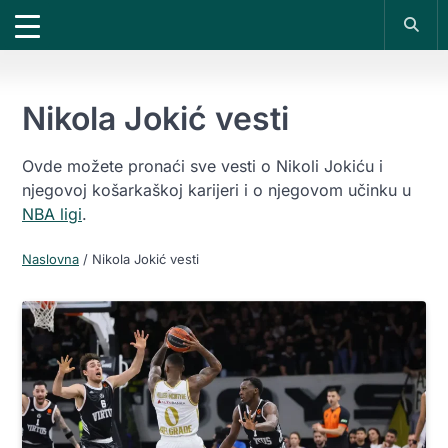
X
*PROMOKOD:
TIKET1000
18+
DOBIJAŠ TIKET NA
VIVAT
BET
1000 RSD
UPLATI DEPOZIT
200 RSD
REGISTRUJ SE
Nikola Jokić vesti
Ovde možete pronaći sve vesti o Nikoli Jokiću i
njegovoj košarkaškoj karijeri i o njegovom učinku u
NBA ligi
.
Naslovna
/
Nikola Jokić vesti