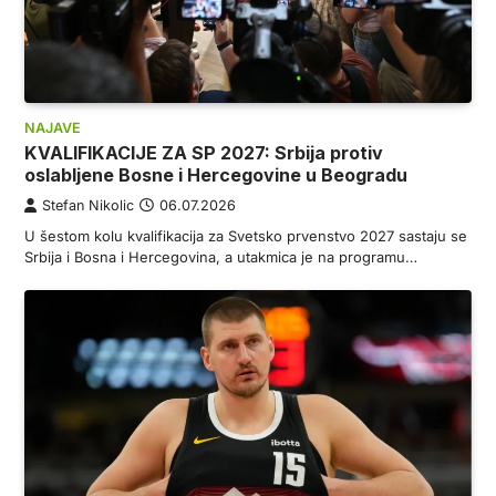
NAJAVE
KVALIFIKACIJE ZA SP 2027: Srbija protiv
oslabljene Bosne i Hercegovine u Beogradu
Stefan Nikolic
06.07.2026
U šestom kolu kvalifikacija za Svetsko prvenstvo 2027 sastaju se
Srbija i Bosna i Hercegovina, a utakmica je na programu…