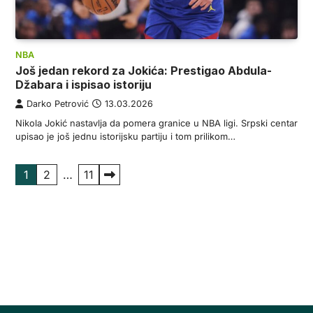
NBA
Još jedan rekord za Jokića: Prestigao Abdula-
Džabara i ispisao istoriju
Darko Petrović
13.03.2026
Nikola Jokić nastavlja da pomera granice u NBA ligi. Srpski centar
upisao je još jednu istorijsku partiju i tom prilikom…
Пагинација
1
2
…
11
чланака