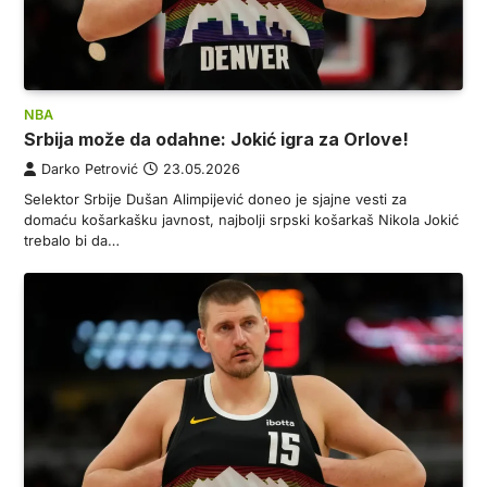
NBA
Srbija može da odahne: Jokić igra za Orlove!
Darko Petrović
23.05.2026
Selektor Srbije Dušan Alimpijević doneo je sjajne vesti za
domaću košarkašku javnost, najbolji srpski košarkaš Nikola Jokić
trebalo bi da…