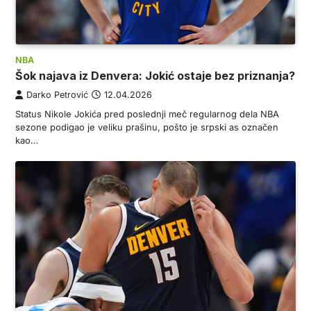
NBA
Šok najava iz Denvera: Jokić ostaje bez priznanja?
Darko Petrović
12.04.2026
Status Nikole Jokića pred poslednji meč regularnog dela NBA
sezone podigao je veliku prašinu, pošto je srpski as označen
kao…