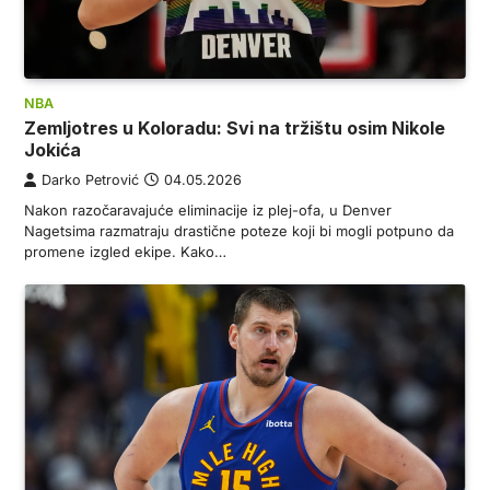
NBA
Zemljotres u Koloradu: Svi na tržištu osim Nikole
Jokića
Darko Petrović
04.05.2026
Nakon razočaravajuće eliminacije iz plej-ofa, u Denver
Nagetsima razmatraju drastične poteze koji bi mogli potpuno da
promene izgled ekipe. Kako…