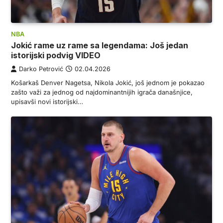
NBA
Jokić rame uz rame sa legendama: Još jedan
istorijski podvig VIDEO
Darko Petrović
02.04.2026
Košarkaš Denver Nagetsa, Nikola Jokić, još jednom je pokazao
zašto važi za jednog od najdominantnijih igrača današnjice,
upisavši novi istorijski…