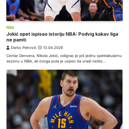
NBA
Jokić opet ispisao istoriju NBA: Podvig kakav liga
ne pamti
Darko Petrović
13.04.2026
Centar Denvera, Nikola Jokić, odigrao je još jednu spektakularnu
sezonu u NBA, ali ovoga puta je uspeo da uradi nešto…