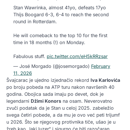
Stan Wawrinka, almost 41yo, defeats 17yo
Thijs Boogard 6-3, 6-4 to reach the second
round in Rotterdam.
He will comeback to the top 10 for the first
time in 18 months (!) on Monday.
Fabulous stuff.
pic.twitter.com/eH5kRRzsar
— José Morgado (@josemorgado)
February
11, 2026
Švajcarac je ujedno izjednačio rekord
Iva Karlovića
po broju pobeda na ATP turu nakon navršenih 40
godina. Obojica sada imaju po devet, dok je
legendarni
Džimi Konors
na osam. Neverovatno
zvuči podatak da je Stan u celoj 2025. zabeležio
svega četiri pobede, a da mu je ovo već peti trijumf
u 2026. Što se njegovog protivnika tiče, ušao je u
žreb kao „laki luzer“ i sigurno će biti razočaran