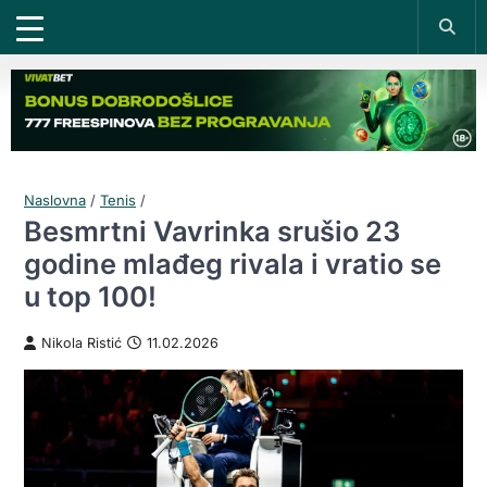
Naslovna
/
Tenis
/
Besmrtni Vavrinka srušio 23
godine mlađeg rivala i vratio se
u top 100!
Nikola Ristić
11.02.2026