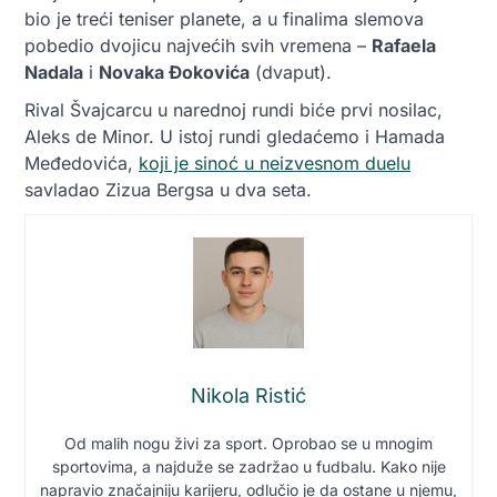
bio je treći teniser planete, a u finalima slemova
pobedio dvojicu najvećih svih vremena –
Rafaela
Nadala
i
Novaka Đokovića
(dvaput).
Rival Švajcarcu u narednoj rundi biće prvi nosilac,
Aleks de Minor. U istoj rundi gledaćemo i Hamada
Međedovića,
koji je sinoć u neizvesnom duelu
savladao Zizua Bergsa u dva seta.
Nikola Ristić
Od malih nogu živi za sport. Oprobao se u mnogim
sportovima, a najduže se zadržao u fudbalu. Kako nije
napravio značajniju karijeru, odlučio je da ostane u njemu,