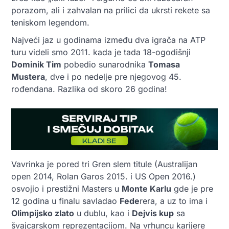
porazom, ali i zahvalan na prilici da ukrsti rekete sa
teniskom legendom.
Najveći jaz u godinama između dva igrača na ATP
turu videli smo 2011. kada je tada 18-ogodišnji
Dominik Tim
pobedio sunarodnika
Tomasa
Mustera
, dve i po nedelje pre njegovog 45.
rođendana. Razlika od skoro 26 godina!
Vavrinka je pored tri Gren slem titule (Australijan
open 2014, Rolan Garos 2015. i US Open 2016.)
osvojio i prestižni Masters u
Monte Karlu
gde je pre
12 godina u finalu savladao
Fede
rera, a uz to ima i
Olimpijsko zlato
u dublu, kao i
Dejvis kup
sa
švajcarskom reprezentacijom. Na vrhuncu karijere