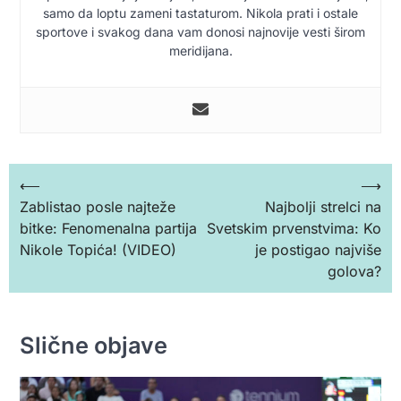
samo da loptu zameni tastaturom. Nikola prati i ostale
sportove i svakog dana vam donosi najnovije vesti širom
meridijana.
Кретање
⟵
⟶
Zablistao posle najteže
Najbolji strelci na
чланка
bitke: Fenomenalna partija
Svetskim prvenstvima: Ko
Nikole Topića! (VIDEO)
je postigao najviše
golova?
Slične objave