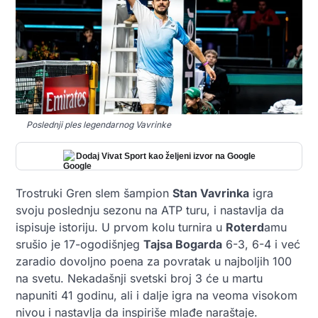
Poslednji ples legendarnog Vavrinke
Dodaj Vivat Sport kao željeni izvor na Google
Trostruki Gren slem šampion
Stan Vavrinka
igra
svoju poslednju sezonu na ATP turu, i nastavlja da
ispisuje istoriju. U prvom kolu turnira u
Roterd
amu
srušio je 17-ogodišnjeg
Tajsa Bogarda
6-3, 6-4 i već
zaradio dovoljno poena za povratak u najboljih 100
na svetu. Nekadašnji svetski broj 3 će u martu
napuniti 41 godinu, ali i dalje igra na veoma visokom
nivou i nastavlja da inspiriše mlađe naraštaje.