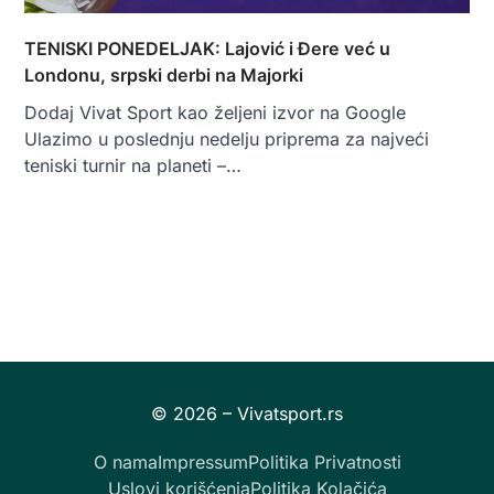
TENISKI PONEDELJAK: Lajović i Đere već u
Londonu, srpski derbi na Majorki
Dodaj Vivat Sport kao željeni izvor na Google
Ulazimo u poslednju nedelju priprema za najveći
teniski turnir na planeti –…
O nama
Impressum
Politika Privatnosti
Uslovi korišćenja
Politika Kolačića