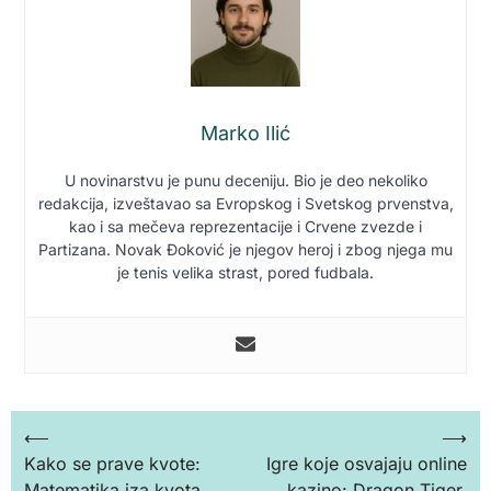
Marko Ilić
U novinarstvu je punu deceniju. Bio je deo nekoliko
redakcija, izveštavao sa Evropskog i Svetskog prvenstva,
kao i sa mečeva reprezentacije i Crvene zvezde i
Partizana. Novak Đoković je njegov heroj i zbog njega mu
je tenis velika strast, pored fudbala.
Кретање
⟵
⟶
Kako se prave kvote:
Igre koje osvajaju online
чланка
Matematika iza kvota
kazino: Dragon Tiger,