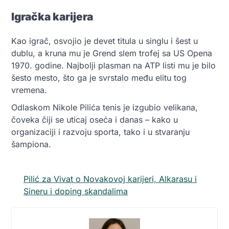
Igračka karijera
Kao igrač, osvojio je devet titula u singlu i šest u
dublu, a kruna mu je Grend slem trofej sa US Opena
1970. godine. Najbolji plasman na ATP listi mu je bilo
šesto mesto, što ga je svrstalo među elitu tog
vremena.
Odlaskom Nikole Pilića tenis je izgubio velikana,
čoveka čiji se uticaj oseća i danas – kako u
organizaciji i razvoju sporta, tako i u stvaranju
šampiona.
Pilić za Vivat o Novakovoj karijeri, Alkarasu i
Sineru i doping skandalima