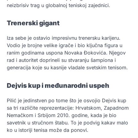
neizbrisiv trag u globalnoj teniskoj zajednici.
Trenerski gigant
Iza sebe je ostavio impresivnu trenersku karijeru.
Vodio je brojne velike igrače i bio ključna figura u
ranim godinama uspona Novaka Đokovića. Njegov
rad i autoritet doprineli su stvaranju šampiona i
generacija koje su kasnije vladale svetskim tenisom.
Dejvis kup i međunarodni uspeh
Pilić je jedinstven po tome što je osvojio Dejvis kup
sa tri različite reprezentacije: Hrvatskom, Zapadnom
Nemačkom i Srbijom 2010. godine, kada je bio
savetnik u stručnom štabu. To je podvig kakav malo
ko u istoriji tenisa može da ponovi.