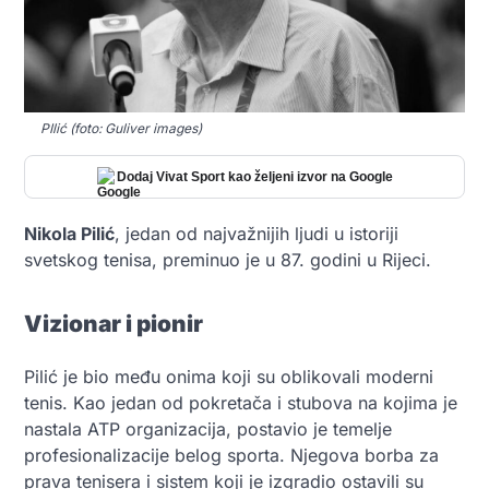
PIlić (foto: Guliver images)
Dodaj Vivat Sport kao željeni izvor na Google
Nikola Pilić
, jedan od najvažnijih ljudi u istoriji
svetskog tenisa, preminuo je u 87. godini u Rijeci.
Vizionar i pionir
Pilić je bio među onima koji su oblikovali moderni
tenis. Kao jedan od pokretača i stubova na kojima je
nastala ATP organizacija, postavio je temelje
profesionalizacije belog sporta. Njegova borba za
prava tenisera i sistem koji je izgradio ostavili su