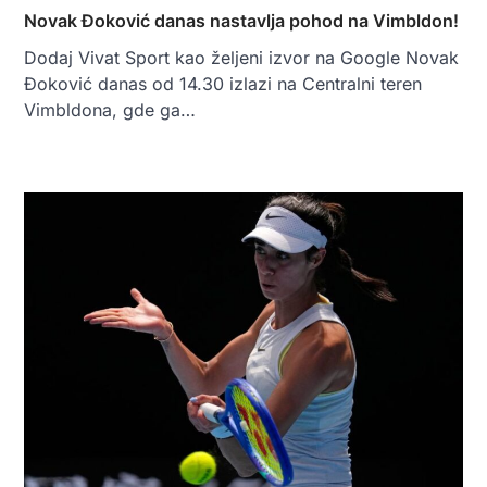
Novak Đoković danas nastavlja pohod na Vimbldon!
Dodaj Vivat Sport kao željeni izvor na Google Novak
Đoković danas od 14.30 izlazi na Centralni teren
Vimbldona, gde ga…