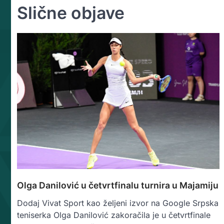
Slične objave
Olga Danilović u četvrtfinalu turnira u Majamiju
Dodaj Vivat Sport kao željeni izvor na Google Srpska
teniserka Olga Danilović zakoračila je u četvrtfinale