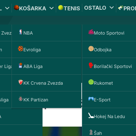
OSTALO
L
KOŠARKA
TENIS
PRO
 Zvezda
NBA
Moto Sportovi
*PROMOKOD:
TIKET1
UPLATI DEPOZIT
n
Evroliga
Odbojka
DOBIJAŠ TI
BET
200 RSD
1000 
r Liga
ABA Liga
Borilački Sportovi
KK Crvena Zvezda
Rukomet
liga
KK Partizan
E-Sport
ja: Alkaras preskače Rolan G
A
Hokej Na Ledu
Šah