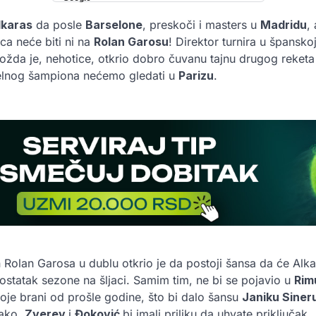
lkaras
da posle
Barselone
, preskoči i masters u
Madridu
,
ca neće biti ni na
Rolan Garosu
! Direktor turnira u španskoj
ožda je, nehotice, otkrio dobro čuvanu tajnu drugog reketa 
elnog šampiona nećemo gledati u
Parizu
.
Rolan Garosa u dublu otkrio je da postoji šansa da će Alka
ostatak sezone na šljaci. Samim tim, ne bi se pojavio u
Ri
koje brani od prošle godine, što bi dalo šansu
Janiku Siner
tako,
Zverev
i
Đoković
bi imali priliku da uhvate priključak.