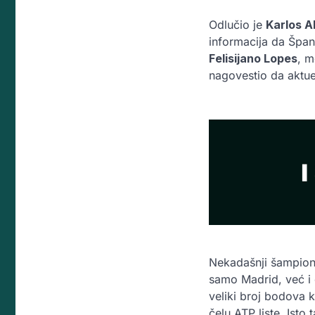
Odlučio je
Karlos A
informacija da Špan
Felisijano Lopes
, m
nagovestio da aktu
Nekadašnji šampion 
samo Madrid, već i 
veliki broj bodova 
čelu ATP liste. Isto 