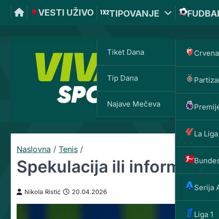
VESTI UŽIVO
TIPOVANJE
FUDBA
Tiket Dana
Crvena
Tip Dana
Partiza
VIVAT
Najave Mečeva
Premije
La Liga
Naslovna
/
Tenis
/
Bundes
Spekulacija ili informaci
Serija 
Nikola Ristić
20.04.2026
Liga 1