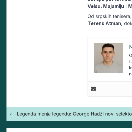
Velsu, Majamiju
i
M
Od srpskih tenisera
Terens Atman
, do
N
O
f
l
n
Кретање
⟵
Legenda menja legendu: George Hadži novi selekto
чланка