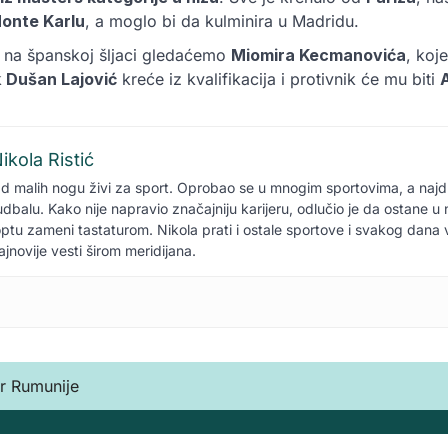
onte Karlu
, a moglo bi da kulminira u Madridu.
, na španskoj šljaci gledaćemo
Miomira Kecmanovića
, koje
k
Dušan Lajović
kreće iz kvalifikacija i protivnik će mu biti
ikola Ristić
d malih nogu živi za sport. Oprobao se u mnogim sportovima, a naj
udbalu. Kako nije napravio značajniju karijeru, odlučio je da ostane 
optu zameni tastaturom. Nikola prati i ostale sportove i svakog dana
ajnovije vesti širom meridijana.
r Rumunije