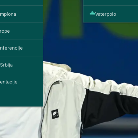
ampiona
Vaterpolo
vrope
onferencije
Srbija
entacije