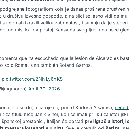
podgrejane fotografijom koja je danas proširena društven
ta u društvu izvesne gospođe, a na slici se jasno vidi da mu
i su odmah izrazili veliku zabrinutost, i sumnju da je step
obitno mislilo i da postoji šansa da svog ljubimca neće gle
comenta que ha escuchado que la lesión de Alcaraz es bast
no solo Roma, sino también Roland Garros.
pic.twitter.com/ZNhlLy6YKS
(@jmgmoron)
April 20, 2026
očinje u sredu, a na njemu, pored Karlosa Alkarasa,
neće b
rit za titulu biće Janik Siner, koji će imati priliku za istorij
 španskoj prestonici, Italijan će postati
prvi igrač u istoriji
 iz masters kategorije u nizu
. Sve je krenulo od
Pariza
, na