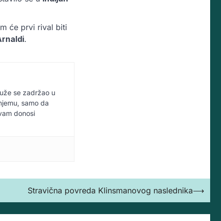
m će prvi rival biti
Arnaldi
.
duže se zadržao u
u njemu, samo da
 vam donosi
Stravična povreda Klinsmanovog naslednika
⟶