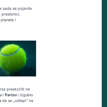
 a sada se pojavila
 prestonici,
planete i
ras preskočiti ne
mu
i
Parizu
i izgubio
u
da se „odlepi“ na