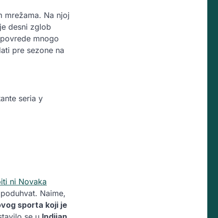
im mrežama. Na njoj
 je desni zglob
en povrede mnogo
dati pre sezone na
ante seria y
iti ni Novaka
ski poduhvat. Naime,
 ovog sporta koji je
stavilo se u
Indijan