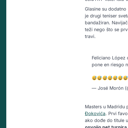
Glasine su dodatno 
je drugi teniser sve
bandažiran. Navijač
teži nego što se prv
travi.
Feliciano López 
pone en riesgo 
— José Morón 
Masters u Madridu p
Đokovića
. Prvi favo
ako dođe do titule u
osvojio pet turnira