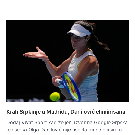
Krah Srpkinje u Madridu, Danilović eliminisana
Dodaj Vivat Sport kao željeni izvor na Google Srpska
teniserka Olga Danilović nije uspela da se plasira u