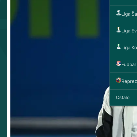
Liga Š
Liga E
Liga K
Fudbal 
Reprez
Ostalo