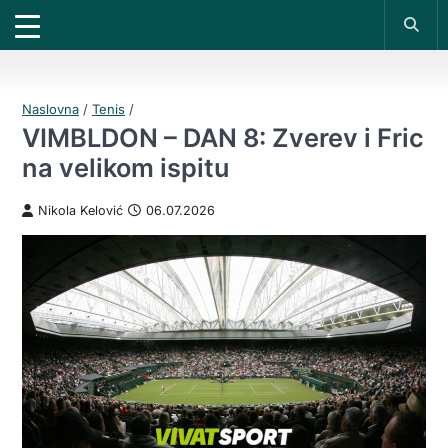
X
*PROMOKOD:
TIKET1000
18+
DOBIJAŠ TIKET NA
VIVAT
BET
1000 RSD
UPLATI DEPOZIT
200 RSD
REGISTRUJ SE
Naslovna
/
Tenis
/
VIMBLDON – DAN 8: Zverev i Fric
na velikom ispitu
Nikola Kelović
06.07.2026