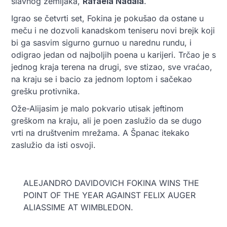
slavnog zemljaka,
Rafaela Nadala
.
Igrao se četvrti set, Fokina je pokušao da ostane u
meču i ne dozvoli kanadskom teniseru novi brejk koji
bi ga sasvim sigurno gurnuo u narednu rundu, i
odigrao jedan od najboljih poena u karijeri. Trčao je s
jednog kraja terena na drugi, sve stizao, sve vraćao,
na kraju se i bacio za jednom loptom i sačekao
grešku protivnika.
Ože-Alijasim je malo pokvario utisak jeftinom
greškom na kraju, ali je poen zaslužio da se dugo
vrti na društvenim mrežama. A Španac itekako
zaslužio da isti osvoji.
ALEJANDRO DAVIDOVICH FOKINA WINS THE
POINT OF THE YEAR AGAINST FELIX AUGER
ALIASSIME AT WIMBLEDON.