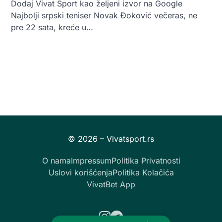
Dodaj Vivat Sport kao željeni izvor na Google
Najbolji srpski teniser Novak Đoković večeras, ne
pre 22 sata, kreće u…
O nama
Impressum
Politika Privatnosti
Uslovi korišćenja
Politika Kolačića
VivatBet App
Instagram
Telegram