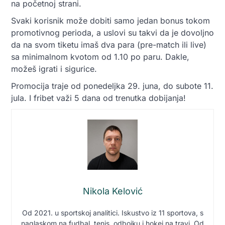
na početnoj strani.
Svaki korisnik može dobiti samo jedan bonus tokom
promotivnog perioda, a uslovi su takvi da je dovoljno
da na svom tiketu imaš dva para (pre-match ili live)
sa minimalnom kvotom od 1.10 po paru. Dakle,
možeš igrati i sigurice.
Promocija traje od ponedeljka 29. juna, do subote 11.
jula. I fribet važi 5 dana od trenutka dobijanja!
Nikola Kelović
Od 2021. u sportskoj analitici. Iskustvo iz 11 sportova, s
naglaskom na fudbal, tenis, odbojku i hokej na travi. Od