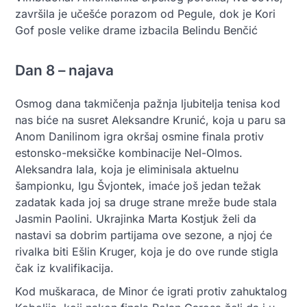
završila je učešće porazom od Pegule, dok je Kori
Gof posle velike drame izbacila Belindu Benčić
Dan 8 – najava
Osmog dana takmičenja pažnja ljubitelja tenisa kod
nas biće na susret Aleksandre Krunić, koja u paru sa
Anom Danilinom igra okršaj osmine finala protiv
estonsko-meksičke kombinacije Nel-Olmos.
Aleksandra Iala, koja je eliminisala aktuelnu
šampionku, Igu Švjontek, imaće još jedan težak
zadatak kada joj sa druge strane mreže bude stala
Jasmin Paolini. Ukrajinka Marta Kostjuk želi da
nastavi sa dobrim partijama ove sezone, a njoj će
rivalka biti Ešlin Kruger, koja je do ove runde stigla
čak iz kvalifikacija.
Kod muškaraca, de Minor će igrati protiv zahuktalog