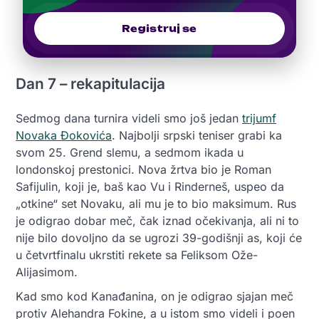
Registruj se
Dan 7 – rekapitulacija
Sedmog dana turnira videli smo još jedan
trijumf
Novaka Đokovića
. Najbolji srpski teniser grabi ka
svom 25. Grend slemu, a sedmom ikada u
londonskoj prestonici. Nova žrtva bio je Roman
Safijulin, koji je, baš kao Vu i Rinderneš, uspeo da
„otkine“ set Novaku, ali mu je to bio maksimum. Rus
je odigrao dobar meč, čak iznad očekivanja, ali ni to
nije bilo dovoljno da se ugrozi 39-godišnji as, koji će
u četvrtfinalu ukrstiti rekete sa Feliksom Ože-
Alijasimom.
Kad smo kod Kanađanina, on je odigrao sjajan meč
protiv Alehandra Fokine, a u istom smo videli i poen