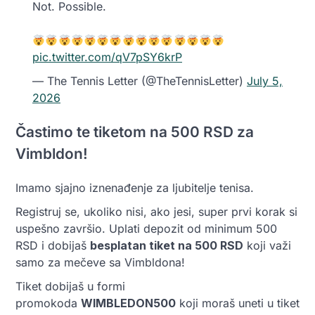
Not. Possible.
pic.twitter.com/qV7pSY6krP
— The Tennis Letter (@TheTennisLetter)
July 5,
2026
Častimo te tiketom na 500 RSD za
Vimbldon!
Imamo sjajno iznenađenje za ljubitelje tenisa.
Registruj se, ukoliko nisi, ako jesi, super prvi korak si
uspešno završio. Uplati depozit od minimum 500
RSD i dobijaš
besplatan tiket na 500 RSD
koji važi
samo za mečeve sa Vimbldona!
Tiket dobijaš u formi
promokoda
WIMBLEDON500
koji moraš uneti u tiket