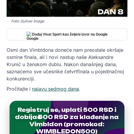
Foto: Guliver Image
Dodaj Vivat Sport kao željeni izvor na Google
Osmi dan Vimbldona doneće nam preostale okršaje
osmine finala, ali i novi nastup naše Aleksandre
Krunić u ženskom dublu. Nakon današnjeg dana,
saznaćemo sve učesnike četvrtfinala u pojedinačnoj
konkurenciji.
Pročitajte i
najavu sedmog dana
.
Registruj se, uplati 500 RSD i
dobijaš 500 RSD za klađenje na
Vimbldon (promokod:
WIMBLEDON500)