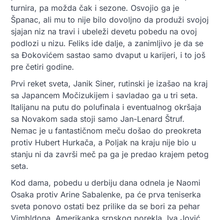
turnira, pa možda čak i sezone. Osvojio ga je
Španac, ali mu to nije bilo dovoljno da produži svojoj
sjajan niz na travi i ubeleži devetu pobedu na ovoj
podlozi u nizu. Feliks ide dalje, a zanimljivo je da se
sa Đokovićem sastao samo dvaput u karijeri, i to još
pre četiri godine.
Prvi reket sveta, Janik Siner, rutinski je izašao na kraj
sa Japancem Močizukijem i savladao ga u tri seta.
Italijanu na putu do polufinala i eventualnog okršaja
sa Novakom sada stoji samo Jan-Lenard Štruf.
Nemac je u fantastičnom meču došao do preokreta
protiv Hubert Hurkača, a Poljak na kraju nije bio u
stanju ni da završi meč pa ga je predao krajem petog
seta.
Kod dama, pobedu u derbiju dana odnela je Naomi
Osaka protiv Arine Sabalenke, pa će prva teniserka
sveta ponovo ostati bez prilike da se bori za pehar
Vimbldona. Amerikanka srpskog porekla, Iva Jović,