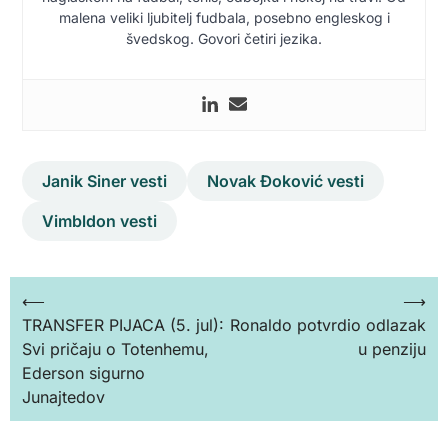
malena veliki ljubitelj fudbala, posebno engleskog i
švedskog. Govori četiri jezika.
Janik Siner vesti
Novak Đoković vesti
Vimbldon vesti
Кретање
⟵
⟶
TRANSFER PIJACA (5. jul):
Ronaldo potvrdio odlazak
чланка
Svi pričaju o Totenhemu,
u penziju
Ederson sigurno
Junajtedov