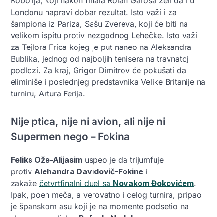
Kobolija, koji nakon finala Rolan Garosa želi da i u
Londonu napravi dobar rezultat. Isto važi i za
šampiona iz Pariza, Sašu Zvereva, koji će biti na
velikom ispitu protiv nezgodnog Lehečke. Isto važi
za Tejlora Frica kojeg je put naneo na Aleksandra
Bublika, jednog od najboljih tenisera na travnatoj
podlozi. Za kraj, Grigor Dimitrov će pokušati da
eliminiše i poslednjeg predstavnika Velike Britanije na
turniru, Artura Ferija.
Nije ptica, nije ni avion, ali nije ni
Supermen nego – Fokina
Feliks Ože-Alijasim
uspeo je da trijumfuje
protiv
Alehandra Davidovič-Fokine
i
zakaže
četvrtfinalni duel sa
Novakom Đokovićem
.
Ipak, poen meča, a verovatno i celog turnira, pripao
je španskom asu koji je na momente podsetio na