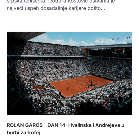
srpska teniserka Teodora Kostović ostvarila je
najveći uspeh dosadašnje karijere pošto…
ROLAN GAROS – DAN 14: Hvalinska i Andrejeva u
borbi za trofej