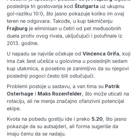
poslednja tri gostovanja kod
Štutgarta
uz ukupnu
gol-razliku 10:0, što jasno pokazuje koliko im ovaj
teren ne odgovara. Takođe, u kup takmičenju
Fraјburg
je eliminisan u četiri od pet međusobnih
duela protiv ovog rivala, uključujući i polufinale iz
2013. godine.
U napadu se najviše očekuje od
Vinćenca Grifa
, koji
ima čak šest učešća u golovima u poslednjih sedam
kup utakmica, a posebno je zanimljivo da su njegovi
poslednji pogoci često bili odlučujući.
Problemi postoje u sastavu, a van tima su
Patrik
Osterhage
i
Maks Rozenfelder
, što može uticati na
rotaciju, ali ne menja značajno ofanzivni potencijal
ekipe.
Kvota na pobedu gostiju ide i preko
5.20
, što jasno
pokazuje da su autsajderi, ali forma sugeriše da
imaju čemu da se nadaju.