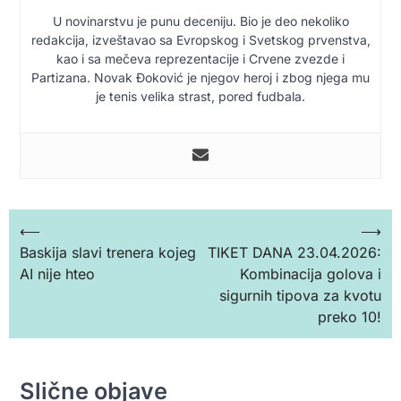
U novinarstvu je punu deceniju. Bio je deo nekoliko
redakcija, izveštavao sa Evropskog i Svetskog prvenstva,
kao i sa mečeva reprezentacije i Crvene zvezde i
Partizana. Novak Đoković je njegov heroj i zbog njega mu
je tenis velika strast, pored fudbala.
Кретање
⟵
⟶
Baskija slavi trenera kojeg
TIKET DANA 23.04.2026:
чланка
AI nije hteo
Kombinacija golova i
sigurnih tipova za kvotu
preko 10!
Slične objave