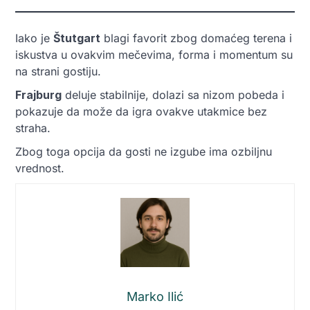
Iako je
Štutgart
blagi favorit zbog domaćeg terena i
iskustva u ovakvim mečevima, forma i momentum su
na strani gostiju.
Fraјburg
deluje stabilnije, dolazi sa nizom pobeda i
pokazuje da može da igra ovakve utakmice bez
straha.
Zbog toga opcija da gosti ne izgube ima ozbiljnu
vrednost.
Marko Ilić