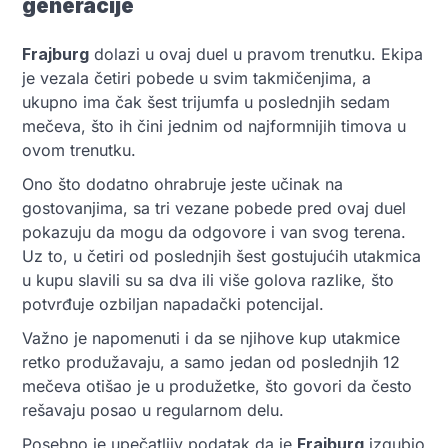
generacije
Fraјburg
dolazi u ovaj duel u pravom trenutku. Ekipa
je vezala četiri pobede u svim takmičenjima, a
ukupno ima čak šest trijumfa u poslednjih sedam
mečeva, što ih čini jednim od najformnijih timova u
ovom trenutku.
Ono što dodatno ohrabruje jeste učinak na
gostovanjima, sa tri vezane pobede pred ovaj duel
pokazuju da mogu da odgovore i van svog terena.
Uz to, u četiri od poslednjih šest gostujućih utakmica
u kupu slavili su sa dva ili više golova razlike, što
potvrđuje ozbiljan napadački potencijal.
Važno je napomenuti i da se njihove kup utakmice
retko produžavaju, a samo jedan od poslednjih 12
mečeva otišao je u produžetke, što govori da često
rešavaju posao u regularnom delu.
Posebno je upečatljiv podatak da je
Fraјburg
izgubio