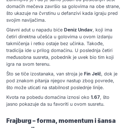
domaćih mečeva završio sa golovima na obe strane,
što ukazuje na čvrstinu u defanzivi kada igraju pred
svojim navijačima.
Glavni adut u napadu biće
Deniz Undav
, koji ima
četiri direktna učešća u golovima u ovom izdanju
takmičenja i retko ostaje bez učinka. Takođe,
tradicija ide u prilog domaćinu. U poslednja četiri
međusobna susreta, pobednik je uvek bio tim koji
igra na svom terenu.
Što se tiče izostanaka, van stroja je
Fin Jelč
, dok je
pod znakom pitanja njegov nastup zbog povrede,
što može uticati na stabilnost poslednje linije.
Kvota na pobedu domaćina iznosi oko
1.67
, što
jasno pokazuje da su favoriti u ovom susretu.
Fraјburg – forma, momentum i šansa