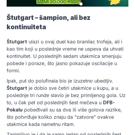
Štutgart – šampion, ali bez
kontinuiteta
Štutgart
ulazi u ovaj duel kao branilac trofeja, ali i
kao tim koji u poslednje vreme ne uspeva da uhvati
kontinuitet. U poslednjih sedam utakmica smenjuju
pobede i poraze, što jasno pokazuje oscilacije u
formi.
Ipak, put do polufinala bio je izuzetno ubedljiv.
Štutgart
je dobio sve četiri utakmice u kupu, a u
poslednje tri runde slavio je bez primljenog gola. Uz
to, u čak pet od poslednjih šest mečeva u
DFB-
Pokalu
pobeđivali su sa dva ili više golova razlike,
što potvrđuje koliko znaju da “zatvore” ovakve
utakmice kada nametnu ritam.
Zanimljivo je i da je samo jedan od poslednjih šest