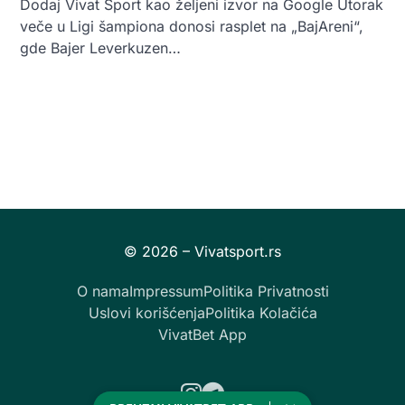
Dodaj Vivat Sport kao željeni izvor na Google Utorak
veče u Ligi šampiona donosi rasplet na „BajAreni“,
gde Bajer Leverkuzen…
O nama
Impressum
Politika Privatnosti
Uslovi korišćenja
Politika Kolačića
VivatBet App
Instagram
Telegram