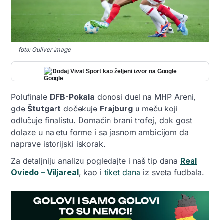
foto: Guliver image
Dodaj Vivat Sport kao željeni izvor na Google
Polufinale
DFB-Pokala
donosi duel na MHP Areni,
gde
Štutgart
dočekuje
Fraјburg
u meču koji
odlučuje finalistu. Domaćin brani trofej, dok gosti
dolaze u naletu forme i sa jasnom ambicijom da
naprave istorijski iskorak.
Za detaljniju analizu pogledajte i naš tip dana
Real
Oviedo – Viljareal
, kao i
tiket dana
iz sveta fudbala.