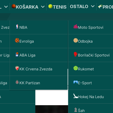
OSTALO
L
KOŠARKA
TENIS
PRO
 Zvezda
NBA
Moto Sportovi
*PROMOKOD:
TIKET1
n
Evroliga
Odbojka
DOBIJAŠ TI
UPLATI DEPOZIT
BET
1000 
200 RSD
r Liga
ABA Liga
Borilački Sportovi
KK Crvena Zvezda
Rukomet
liga
KK Partizan
E-Sport
ma – „Građani“ kaskaju za 
A
Hokej Na Ledu
Šah