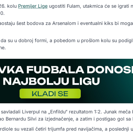
 26. kolu
Premijer Lige
ugostiti Fulam, utakmica će se igrati 
0.
aostaju šest bodova za Arsenalom i eventualni kiks bi mogao
ti da su u dobroj formi, a pobedom u prošlom kolu su podi
ne.
savladali Liverpul na „Enfildu“ rezultatom 1:2. Junak meča b
irao Bernardu Silvi za izjednačenje, a zatim i postigao gol sa
diole su vezali četiri trijumfa pred navijačima, a poslednji 