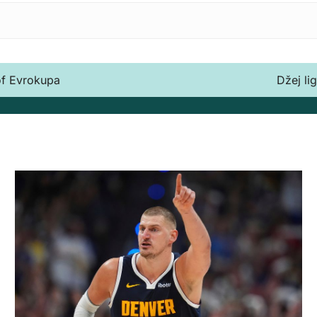
-of Evrokupa
Džej li