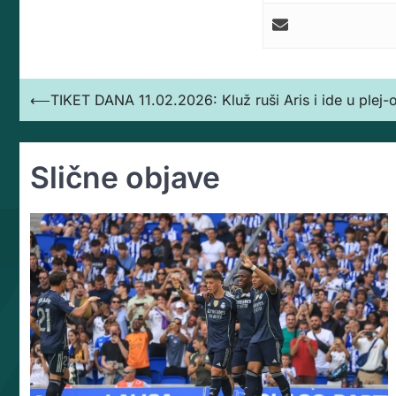
Кретање
⟵
TIKET DANA 11.02.2026: Kluž ruši Aris i ide u plej
чланка
Slične objave