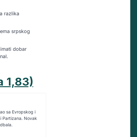
a razlika
 nema srpskog
 imati dobar
nal.
a 1,83)
vao sa Evropskog i
i Partizana. Novak
udbala.