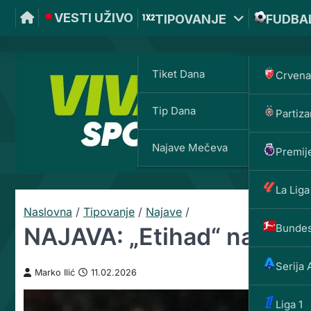
VESTI UŽIVO
TIPOVANJE
FUDBA
Tiket Dana
Crvena
Tip Dana
Partiza
VIVAT
Najave Mečeva
Premije
La Liga
Naslovna
/
Tipovanje
/
Najave
/
Bundes
NAJAVA: „Etihad“ na igla
Serija 
Marko Ilić
11.02.2026
Liga 1