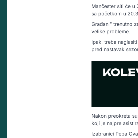
Mančester siti će u
sa početkom u 20.3
Građani” trenutno z
velike probleme.
Ipak, treba naglasi
pred nastavak sezo
Nakon preokreta su 
koji je najpre asist
Izabranici Pepa Gvar