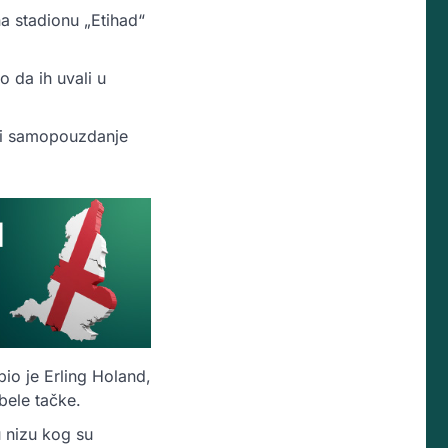
na stadionu „Etihad“
 da ih uvali u
gli samopouzdanje
io je Erling Holand,
 bele tačke.
u nizu kog su