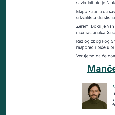
savladali bio je Njuk
Ekipu Fulama su savl
u kvalitetu drastična
Žeremi Doku je van 
internacionalca Saš
Razlog zbog kog Siti
raspored i biće u pr
Verujemo da će dom
Mančes
M
U
S
Đ