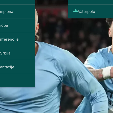
ampiona
Vaterpolo
vrope
onferencije
Srbija
entacije