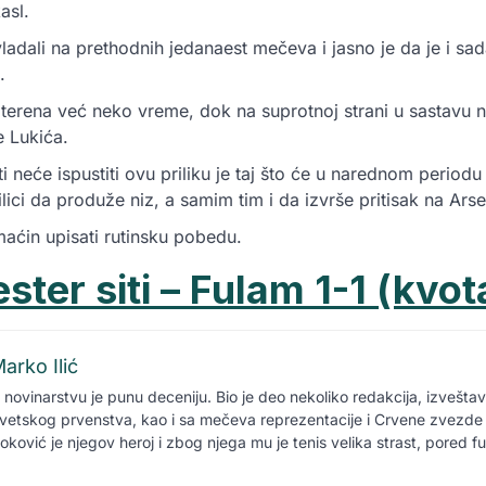
asl.
adali na prethodnih jedanaest mečeva i jasno je da je i sad
.
terena već neko vreme, dok na suprotnoj strani u sastavu
e Lukića.
 neće ispustiti ovu priliku je taj što će u narednom periodu
ilici da produže niz, a samim tim i da izvrše pritisak na Arse
aćin upisati rutinsku pobedu.
ter siti – Fulam 1-1 (kvot
arko Ilić
 novinarstvu je punu deceniju. Bio je deo nekoliko redakcija, izvešta
vetskog prvenstva, kao i sa mečeva reprezentacije i Crvene zvezde 
oković je njegov heroj i zbog njega mu je tenis velika strast, pored f