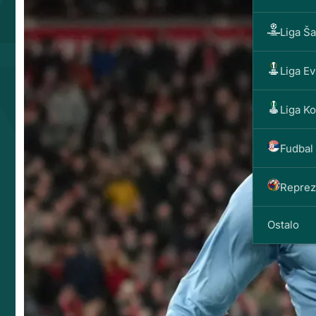
Liga Š
Liga E
Liga K
Fudbal 
Reprez
Ostalo