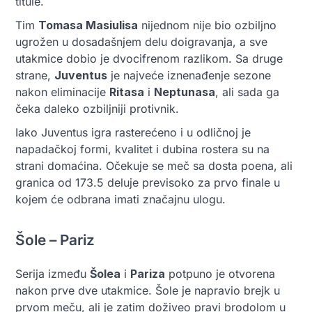
titule.
Tim
Tomasa Masiulisa
nijednom nije bio ozbiljno
ugrožen u dosadašnjem delu doigravanja, a sve
utakmice dobio je dvocifrenom razlikom. Sa druge
strane,
Juventus
je najveće iznenađenje sezone
nakon eliminacije
Ritasa
i
Neptunasa
, ali sada ga
čeka daleko ozbiljniji protivnik.
Iako Juventus igra rasterećeno i u odličnoj je
napadačkoj formi, kvalitet i dubina rostera su na
strani domaćina. Očekuje se meč sa dosta poena, ali
granica od 173.5 deluje previsoko za prvo finale u
kojem će odbrana imati značajnu ulogu.
Šole – Pariz
Serija između
Šolea
i
Pariza
potpuno je otvorena
nakon prve dve utakmice. Šole je napravio brejk u
prvom meču, ali je zatim doživeo pravi brodolom u