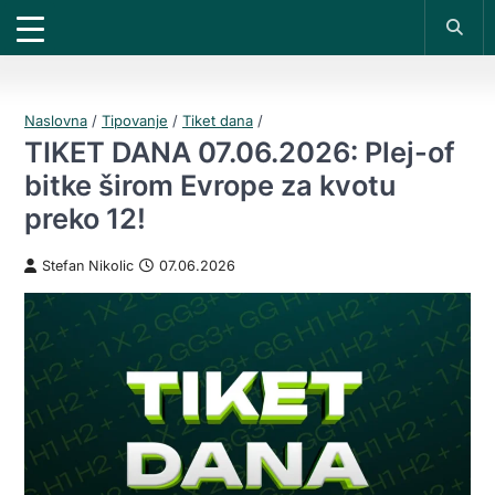
X
*PROMOKOD:
TIKET1000
18+
UPLATI DEPOZIT
DOBIJAŠ TIKET NA
VIVAT
BET
200 RSD
1000 RSD
REGISTRUJ SE
Naslovna
/
Tipovanje
/
Tiket dana
/
TIKET DANA 07.06.2026: Plej-of
bitke širom Evrope za kvotu
preko 12!
Stefan Nikolic
07.06.2026