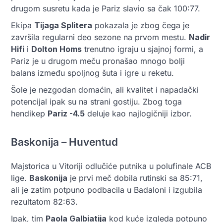
drugom susretu kada je Pariz slavio sa čak 100:77.
Ekipa
Tijaga Splitera
pokazala je zbog čega je
završila regularni deo sezone na prvom mestu.
Nadir
Hifi
i
Dolton Homs
trenutno igraju u sjajnoj formi, a
Pariz je u drugom meču pronašao mnogo bolji
balans između spoljnog šuta i igre u reketu.
Šole je nezgodan domaćin, ali kvalitet i napadački
potencijal ipak su na strani gostiju. Zbog toga
hendikep
Pariz -4.5
deluje kao najlogičniji izbor.
Baskonija – Huventud
Majstorica u Vitoriji odlučiće putnika u polufinale ACB
lige.
Baskonija
je prvi meč dobila rutinski sa 85:71,
ali je zatim potpuno podbacila u Badaloni i izgubila
rezultatom 82:63.
Ipak, tim
Paola Galbiatija
kod kuće izgleda potpuno