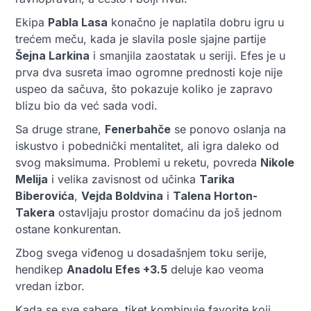
Ekipa
Pabla Lasa
konačno je naplatila dobru igru u
trećem meču, kada je slavila posle sjajne partije
Šejna Larkina
i smanjila zaostatak u seriji. Efes je u
prva dva susreta imao ogromne prednosti koje nije
uspeo da sačuva, što pokazuje koliko je zapravo
blizu bio da već sada vodi.
Sa druge strane,
Fenerbahče
se ponovo oslanja na
iskustvo i pobednički mentalitet, ali igra daleko od
svog maksimuma. Problemi u reketu, povreda
Nikole
Melija
i velika zavisnost od učinka
Tarika
Biberovića
,
Vejda Boldvina
i
Talena Horton-
Takera
ostavljaju prostor domaćinu da još jednom
ostane konkurentan.
Zbog svega viđenog u dosadašnjem toku serije,
hendikep
Anadolu Efes +3.5
deluje kao veoma
vredan izbor.
Kada se sve sabere, tiket kombinuje favorite koji