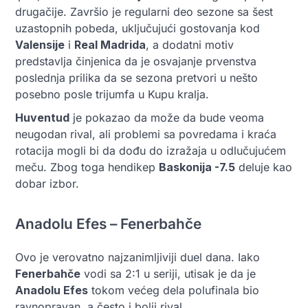
drugačije. Završio je regularni deo sezone sa šest
uzastopnih pobeda, uključujući gostovanja kod
Valensije
i
Real Madrida
, a dodatni motiv
predstavlja činjenica da je osvajanje prvenstva
poslednja prilika da se sezona pretvori u nešto
posebno posle trijumfa u Kupu kralja.
Huventud
je pokazao da može da bude veoma
neugodan rival, ali problemi sa povredama i kraća
rotacija mogli bi da dođu do izražaja u odlučujućem
meču. Zbog toga hendikep
Baskonija -7.5
deluje kao
dobar izbor.
Anadolu Efes – Fenerbahče
Ovo je verovatno najzanimljiviji duel dana. Iako
Fenerbahče
vodi sa 2:1 u seriji, utisak je da je
Anadolu Efes
tokom većeg dela polufinala bio
ravnopravan, a često i bolji rival.