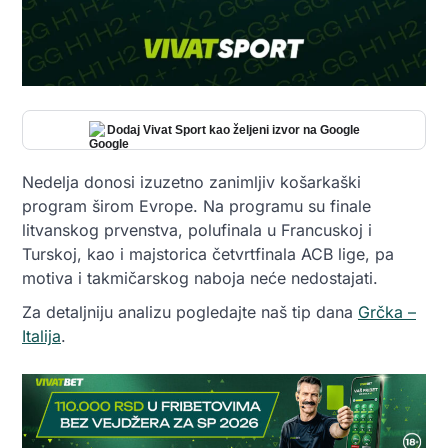
Dodaj Vivat Sport kao željeni izvor na Google
Nedelja donosi izuzetno zanimljiv košarkaški
program širom Evrope. Na programu su finale
litvanskog prvenstva, polufinala u Francuskoj i
Turskoj, kao i majstorica četvrtfinala ACB lige, pa
motiva i takmičarskog naboja neće nedostajati.
Za detaljniju analizu pogledajte naš tip dana
Grčka –
Italija
.