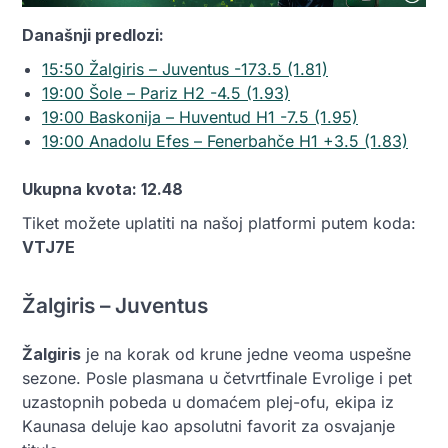
Današnji predlozi:
15:50 Žalgiris – Juventus -173.5 (1.81)
19:00 Šole – Pariz H2 -4.5 (1.93)
19:00 Baskonija – Huventud H1 -7.5 (1.95)
19:00 Anadolu Efes – Fenerbahče H1 +3.5 (1.83)
Ukupna kvota: 12.48
Tiket možete uplatiti na našoj platformi putem koda:
VTJ7E
Žalgiris – Juventus
Žalgiris
je na korak od krune jedne veoma uspešne
sezone. Posle plasmana u četvrtfinale Evrolige i pet
uzastopnih pobeda u domaćem plej-ofu, ekipa iz
Kaunasa deluje kao apsolutni favorit za osvajanje