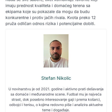
imaju prednost kvaliteta i domaćeg terena sa
ekipama koje su pokazale da mogu da budu
konkurentne i protiv jačih rivala. Kvota preko 12
pruža odličan odnos rizika i potencijalne dobiti.
Stefan Nikolic
U novinarstvu je od 2021. godine i aktivno prati dešavanja
sa domaće i međunarodne scene. Fudbal mu je najveća
strast, dok posebno interesovanje gaji i prema košarci,
odbojci i tenisu, o kojima redovno piše i analizira aktuelne
teme i događaje.