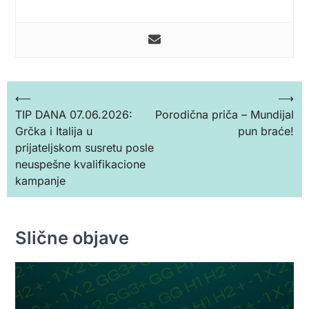
Кретање
⟵
⟶
TIP DANA 07.06.2026:
Porodična priča – Mundijal
чланка
Grčka i Italija u
pun braće!
prijateljskom susretu posle
neuspešne kvalifikacione
kampanje
Slične objave