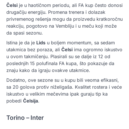
Čelsi
je u haotičnom periodu, ali FA kup često donosi
drugačiju energiju. Promena trenera i dolazak
privremenog rešenja mogu da proizvedu kratkoročnu
reakciju, pogotovo na Vembliju i u meču koji može
da spasi sezonu.
Istina je da je
Lids
u boljem momentum, sa sedam
utakmica bez poraza, ali
Čelsi
ima ogromno iskustvo
u ovom takmičenju. Plasirali su se dalje iz 12 od
poslednjih 15 polufinala FA kupa, što pokazuje da
znaju kako da igraju ovakve utakmice.
Dodatno, ove sezone su u kupu bili veoma efikasni,
sa 20 golova protiv niželigaša. Kvalitet rostera i veće
iskustvo u velikim mečevima ipak guraju tip ka
pobedi
Čelsija
.
Torino – Inter