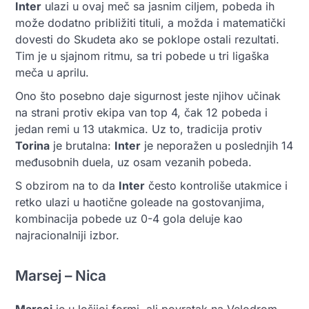
Inter
ulazi u ovaj meč sa jasnim ciljem, pobeda ih
može dodatno približiti tituli, a možda i matematički
dovesti do Skudeta ako se poklope ostali rezultati.
Tim je u sjajnom ritmu, sa tri pobede u tri ligaška
meča u aprilu.
Ono što posebno daje sigurnost jeste njihov učinak
na strani protiv ekipa van top 4, čak 12 pobeda i
jedan remi u 13 utakmica. Uz to, tradicija protiv
Torina
je brutalna:
Inter
je neporažen u poslednjih 14
međusobnih duela, uz osam vezanih pobeda.
S obzirom na to da
Inter
često kontroliše utakmice i
retko ulazi u haotične goleade na gostovanjima,
kombinacija pobede uz 0-4 gola deluje kao
najracionalniji izbor.
Marsej – Nica
Marsej
je u lošijoj formi, ali povratak na Velodrom