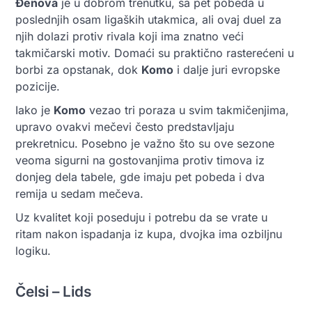
Đenova
je u dobrom trenutku, sa pet pobeda u
poslednjih osam ligaških utakmica, ali ovaj duel za
njih dolazi protiv rivala koji ima znatno veći
takmičarski motiv. Domaći su praktično rasterećeni u
borbi za opstanak, dok
Komo
i dalje juri evropske
pozicije.
Iako je
Komo
vezao tri poraza u svim takmičenjima,
upravo ovakvi mečevi često predstavljaju
prekretnicu. Posebno je važno što su ove sezone
veoma sigurni na gostovanjima protiv timova iz
donjeg dela tabele, gde imaju pet pobeda i dva
remija u sedam mečeva.
Uz kvalitet koji poseduju i potrebu da se vrate u
ritam nakon ispadanja iz kupa, dvojka ima ozbiljnu
logiku.
Čelsi – Lids