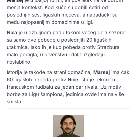
menja kontekst. Kod kuće su dobili četiri od
poslednjih šest ligaških mečeva, a napadački su
među najopasnijim domaćinima u ligi.
Nica
je u ozbiljnom padu tokom većeg dela sezone,
sa samo dve pobede u poslednjih 20 ligaških
utakmica. Iako ih je kup pobeda protiv Strazbura
malo podigla, u prvenstvu i dalje izgledaju
nestabilno.
Istorija je takođe na strani domaćina,
Marsej
ima čak
60 ligaških pobeda protiv
Nice
, što je rekord u
francuskom fudbalu za jedan par rivala. Uz motiv
borbe za Ligu šampiona, jedinica ovde ima najviše
smisla.