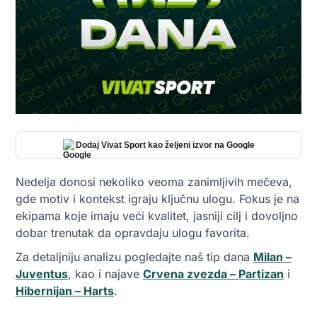
Dodaj Vivat Sport kao željeni izvor na Google
Nedelja donosi nekoliko veoma zanimljivih mečeva,
gde motiv i kontekst igraju ključnu ulogu. Fokus je na
ekipama koje imaju veći kvalitet, jasniji cilj i dovoljno
dobar trenutak da opravdaju ulogu favorita.
Za detaljniju analizu pogledajte naš tip dana
Milan –
Juventus
, kao i najave
Crvena zvezda – Partizan
i
Hibernijan – Harts
.