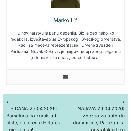
Marko Ilić
U novinarstvu je punu deceniju. Bio je deo nekoliko
redakcija, izveštavao sa Evropskog i Svetskog prvenstva,
kao i sa mečeva reprezentacije i Crvene zvezde i
Partizana. Novak Đoković je njegov heroj i zbog njega mu
je tenis velika strast, pored fudbala.
Кретање
⟵
⟶
TIP DANA 25.04.2026:
NAJAVA 26.04.2026:
чланка
Barselona na korak od
Zvezda za potvrdu
titule, ali teren u Hetafeu
dominacije, Partizan za
krije zamku!
povratak u trku