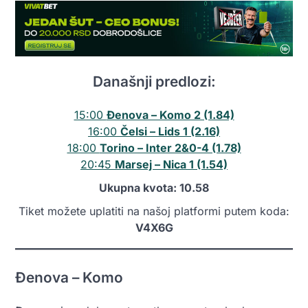
Današnji predlozi:
15:00
Đenova – Komo 2 (1.84)
16:00
Čelsi – Lids 1 (2.16)
18:00
Torino – Inter 2&0-4 (1.78)
20:45
Marsej – Nica 1 (1.54)
Ukupna kvota: 10.58
Tiket možete uplatiti na našoj platformi putem koda:
V4X6G
Đenova – Komo