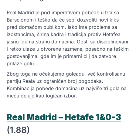
Real Madrid je pod imperativom pobede u trci sa
Barselonom i teško da će sebi dozvoliti novi kiks
pred domaćom publikom. Iako ima problema sa
izostancima, širina kadra i tradicija protiv Hetafea
jasno idu na stranu domaćina. Gosti su disciplinovani
i retko ulaze u otvorene razmene, posebno na teškim
gostovanjima, gde im je primarni cilj da zatvore
prilaze golu.
Zbog toga ne očekujemo goleadu, već kontrolisanu
partiju Reala uz ograničen broj pogodaka.
Kombinacija pobede domaćina uz najviše tri gola na
meču deluje kao logičan izbor.
Real Madrid – Hetafe 1&0-3
(1.88)