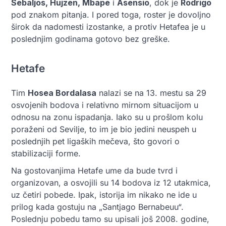
Sebaljos, Hujzen, Mbape
i
Asensio
, dok je
Rodrigo
pod znakom pitanja. I pored toga, roster je dovoljno
širok da nadomesti izostanke, a protiv Hetafea je u
poslednjim godinama gotovo bez greške.
Hetafe
Tim
Hosea Bordalasa
nalazi se na 13. mestu sa 29
osvojenih bodova i relativno mirnom situacijom u
odnosu na zonu ispadanja. Iako su u prošlom kolu
poraženi od Sevilje, to im je bio jedini neuspeh u
poslednjih pet ligaških mečeva, što govori o
stabilizaciji forme.
Na gostovanjima Hetafe ume da bude tvrd i
organizovan, a osvojili su 14 bodova iz 12 utakmica,
uz četiri pobede. Ipak, istorija im nikako ne ide u
prilog kada gostuju na „Santjago Bernabeuu“.
Poslednju pobedu tamo su upisali još 2008. godine,