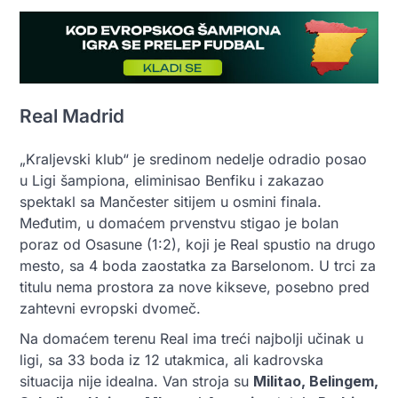
Real Madrid
„Kraljevski klub“ je sredinom nedelje odradio posao
u Ligi šampiona, eliminisao Benfiku i zakazao
spektakl sa Mančester sitijem u osmini finala.
Međutim, u domaćem prvenstvu stigao je bolan
poraz od Osasune (1:2), koji je Real spustio na drugo
mesto, sa 4 boda zaostatka za Barselonom. U trci za
titulu nema prostora za nove kikseve, posebno pred
zahtevni evropski dvomeč.
Na domaćem terenu Real ima treći najbolji učinak u
ligi, sa 33 boda iz 12 utakmica, ali kadrovska
situacija nije idealna. Van stroja su
Militao, Belingem,