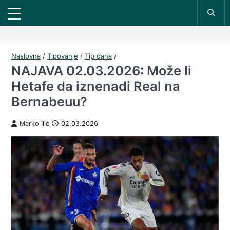
X
*PROMOKOD:
TIKET1000
18+
UPLATI DEPOZIT
DOBIJAŠ TIKET NA
VIVAT
BET
200 RSD
1000 RSD
REGISTRUJ SE
Naslovna
/
Tipovanje
/
Tip dana
/
NAJAVA 02.03.2026: Može li
Hetafe da iznenadi Real na
Bernabeuu?
Marko Ilić
02.03.2026