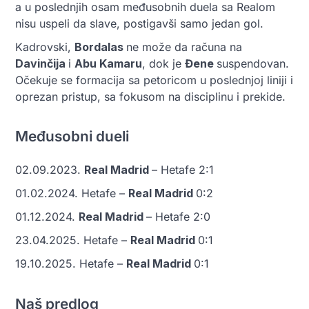
a u poslednjih osam međusobnih duela sa Realom
nisu uspeli da slave, postigavši samo jedan gol.
Kadrovski,
Bordalas
ne može da računa na
Davinčija
i
Abu Kamaru
, dok je
Đene
suspendovan.
Očekuje se formacija sa petoricom u poslednjoj liniji i
oprezan pristup, sa fokusom na disciplinu i prekide.
Međusobni dueli
02.09.2023.
Real Madrid
– Hetafe 2:1
01.02.2024. Hetafe –
Real Madrid
0:2
01.12.2024.
Real Madrid
– Hetafe 2:0
23.04.2025. Hetafe –
Real Madrid
0:1
19.10.2025. Hetafe –
Real Madrid
0:1
Naš predlog