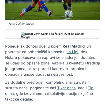
foto: Guliver image
Dodaj Vivat Sport kao željeni izvor na Google
Ponedeljak donosi duel u kojem
Real Madrid
juri
povratak na pobednički kolosek u
La Ligi
, dok
Hetafe pokušava da napravi iznenađenje i dodatno
se udalji od opasne zone. Razlika u kvalitetu i tradiciji
je ogromna, ali raspored i kadrovski problemi
domaćina unose dodatnu neizvesnost.
Za dodatne predloge i kompletnu analizu ostalih
susreta dana, pogledajte naš
Tiket dana
, kao i
Tip
dana
, gde izdvajamo najisplativije opcije i ključne
taktičke detalje.