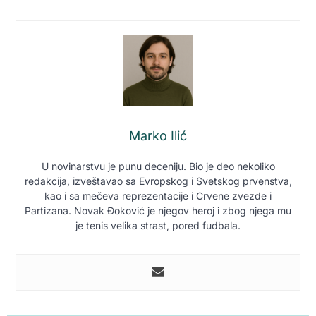
Marko Ilić
U novinarstvu je punu deceniju. Bio je deo nekoliko
redakcija, izveštavao sa Evropskog i Svetskog prvenstva,
kao i sa mečeva reprezentacije i Crvene zvezde i
Partizana. Novak Đoković je njegov heroj i zbog njega mu
je tenis velika strast, pored fudbala.