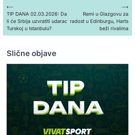
Кретање
⟵
⟶
TIP DANA 02.03.2026: Da
Remi u Glazgovu za
чланка
li će Srbija uzvratiti udarac
radost u Edinburgu, Harts
Turskoj u Istanbulu?
beži rivalima
Slične objave